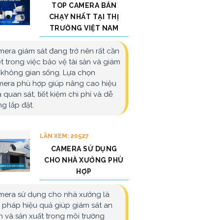
TOP CAMERA BÁN
CHẠY NHẤT TẠI THỊ
TRƯỜNG VIỆT NAM
era giám sát đang trở nên rất cần
ết trong việc bảo vệ tài sản và giám
 không gian sống. Lựa chọn
era phù hợp giúp nâng cao hiệu
 quan sát, tiết kiệm chi phí và dễ
g lắp đặt.
LẦN XEM: 20527
CAMERA SỬ DỤNG
CHO NHÀ XƯỞNG PHÙ
HỢP
era sử dụng cho nhà xưởng là
i pháp hiệu quả giúp giám sát an
h và sản xuất trong môi trường