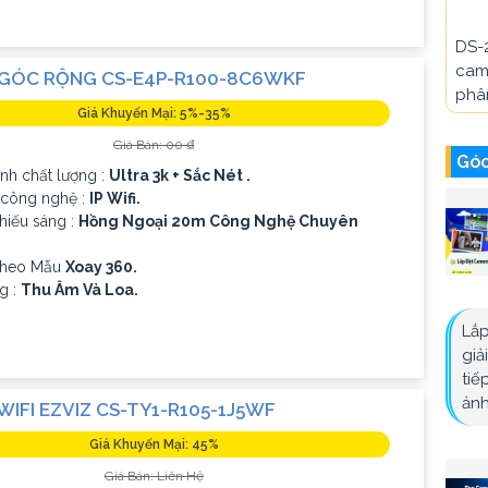
DS-
cam
GÓC RỘNG CS-E4P-R100-8C6WKF
phân
Giá Khuyến Mại: 5%-35%
Giá Bán: 00 ₫
Góc
ảnh chất lượng :
Ultra 3k + Sắc Nét .
 công nghệ :
IP Wifi.
hiếu sáng :
Hồng Ngoại 20m Công Nghệ Chuyên
Theo Mẫu
Xoay 360.
g :
Thu Âm Và Loa.
Lắp
giả
tiế
ảnh
IFI EZVIZ CS-TY1-R105-1J5WF
Giá Khuyến Mại: 45%
Giá Bán: Liên Hệ