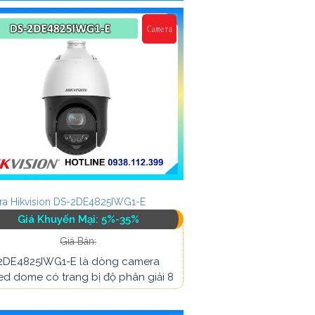
a Hikvision DS-2DE4825IWG1-E
Giá Khuyến Mại: 5%-35%
Giá Bán:
2DE4825IWG1-E là dòng camera
d dome có trang bị độ phân giải 8