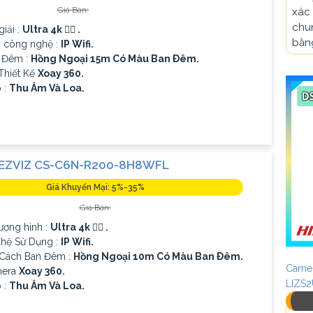
Giá Bán:
xác 
chun
iải :
Ultra 4k 👍🏾 .
bằn
p công nghệ :
IP Wifi.
 Đêm :
Hồng Ngoại 15m Có Màu Ban Ðêm.
Thiết Kế
Xoay 360.
p :
Thu Âm Và Loa.
EZVIZ CS-C6N-R200-8H8WFL
Giá Khuyến Mại: 5%-35%
Giá Bán:
lượng hình :
Ultra 4k 👍🏾 .
hệ Sử Dụng :
IP Wifi.
Cách Ban Đêm :
Hồng Ngoại 10m Có Màu Ban Ðêm.
Camer
mera
Xoay 360.
LIZS
p :
Thu Âm Và Loa.