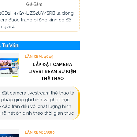
Giá Bán:
2CD2H47G3-LIZS2UY/SRB là dòng
era được trang bị ống kính có độ
 giải 4
 Tư Vấn
LẦN XEM: 4645
LẮP ĐẶT CAMERA
LIVESTREAM SỰ KIỆN
THỂ THAO
 đặt camera livestream thể thao là
i pháp giúp ghi hình và phát trực
p các trận đấu với chất lượng hình
 rõ nét ổn định theo thời gian thực
LẦN XEM: 13580