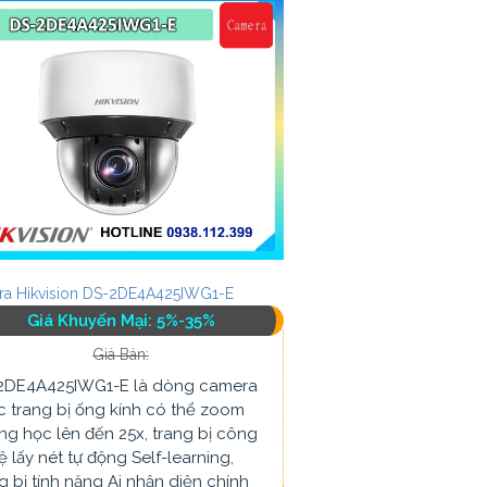
a Hikvision DS-2DE4A425IWG1-E
Giá Khuyến Mại: 5%-35%
Giá Bán:
2DE4A425IWG1-E là dòng camera
 trang bị ống kính có thể zoom
g học lên đến 25x, trang bị công
 lấy nét tự động Self-learning,
g bị tính năng Ai nhận diện chính