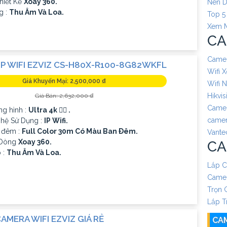
hiết Kế
Xoay 360.
Nên 
g :
Thu Âm Và Loa.
Top 5
Xem 
CA
Camer
IP WIFI EZVIZ CS-H80X-R100-8G82WKFL
Wifi 
Giá Khuyến Mại: 2,500,000 ₫
Wifi 
Hikvis
Giá Bán: 2,632,000 ₫
Camer
ng hình :
Ultra 4k 👍🏾 .
camer
hệ Sử Dụng :
IP Wifi.
 đêm :
Full Color 30m Có Màu Ban Ðêm.
Vante
 Dòng
Xoay 360.
CA
 :
Thu Âm Và Loa.
Lắp C
Camer
Trọn 
Lắp T
AMERA WIFI EZVIZ GIÁ RẺ
CA