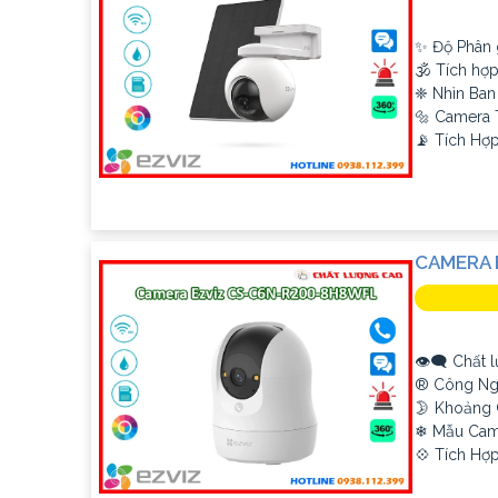
✨ Độ Phân g
🕉️ Tích hợ
❈ Nhìn Ban
🔩 Camera 
️📡 Tích Hợ
CAMERA 
👁️‍🗨 Chất 
®️ Công Ng
🌛 Khoảng 
❄ Mẫu Ca
️💠 Tích Hợ