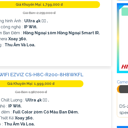
Giá Khuyến Mại: 1,799,000 ₫
Giá Bán: 2,299,000 ₫
ng hình Ảnh :
Ultra 4k 👍🏾 .
g công nghệ :
IP Wifi.
n Ban Đêm :
Hồng Ngoại 10m Hồng Ngoại Smart IR.
amera
Xoay 360.
g :
Thu Âm Và Loa.
WIFI EZVIZ CS-H8C-R200-8H8WKFL
Camer
Giá Khuyến Mại: 1,999,000 ₫
Giá Bán: 1,987,000 ₫
 Chất Lượng :
Ultra 4k 👍🏾 .
hệ :
IP Wifi.
DS-
 đêm :
Full Color 20m Có Màu Ban Ðêm.
spee
hiết Kế
Xoay 360.
 :
Thu Âm Và Loa.