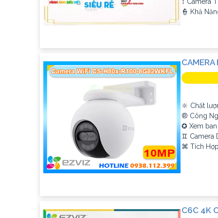
↕️ Camera T
️👮 Khả Năn
CAMERA 
🔆 Chất lượ
®️ Công Ng
✪ Xem ban
♊ Camera
️⌘ Tích Hợp
C6C 4K C