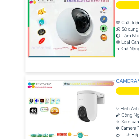
'
💯 Chất lượ
🕉️ Sử dụn
🌔 Tầm Nhì
🕸️ Loại C
️⇝ Khả Năn
CAMERA 
✨ Hình Ành
🌠 Công Ng
🔅 Xem ban
❄ Camera T
️ლ Tích Hợp