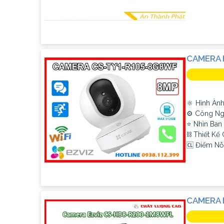
CAMERA 
🔆 Hình Àn
⚙ Công Ng
⭐ Nhìn Ban
⛓ Thiết Kế
️🆑 Điểm Nỗi
CAMERA 