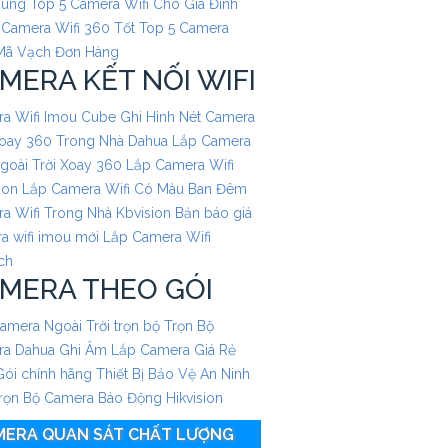
Dùng
Top 5 Camera Wifi Cho Gia Đình
 Camera Wifi 360 Tốt
Top 5 Camera
Mã Vạch Đơn Hàng
MERA KẾT NỐI WIFI
a Wifi Imou Cube Ghi Hình Nét
Camera
Xoay 360 Trong Nhà Dahua
Lắp Camera
Ngoài Trời Xoay 360
Lắp Camera Wifi
ion
Lắp Camera Wifi Có Màu Ban Đêm
a Wifi Trong Nhà Kbvision
Bản báo giá
a wifi imou mới
Lắp Camera Wifi
ch
MERA THEO GÓI
amera Ngoài Trời trọn bộ
Trọn Bộ
a Dahua Ghi Âm
Lắp Camera Giá Rẻ
Gói chính hãng
Thiết Bị Bảo Vệ An Ninh
rọn Bộ Camera Báo Động Hikvision
MERA QUAN SÁT CHẤT LƯỢNG