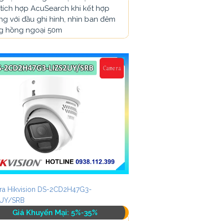
tích hợp AcuSearch khi kết hợp
g với đầu ghi hình, nhìn ban đêm
g hồng ngoại 50m
a Hikvision DS-2CD2H47G3-
2UY/SRB
Giá Khuyến Mại: 5%-35%