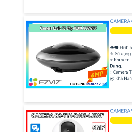
CAMERA 
👁️‍🗨 Hình 
⚜️ Sử dụng
⭐ Khi xem t
Dụng.
↕️ Camera 
️ლ Khả Năn
CAMERA W