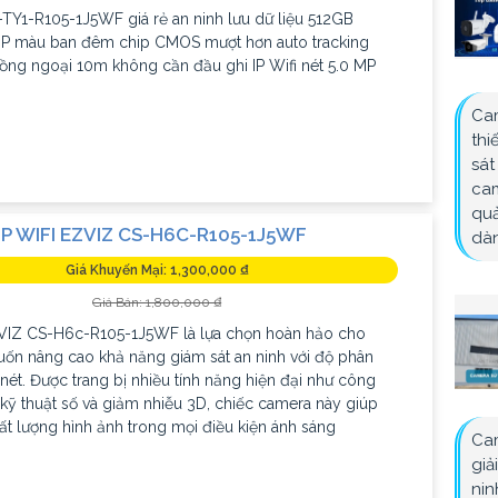
TY1-R105-1J5WF giá rẻ an ninh lưu dữ liệu 512GB
IP màu ban đêm chip CMOS mượt hơn auto tracking
ng ngoại 10m không cần đầu ghi IP Wifi nét 5.0 MP
Cam
thi
sát
cam
quả
P WIFI EZVIZ CS-H6C-R105-1J5WF
dàn
Giá Khuyến Mại: 1,300,000 ₫
Giá Bán: 1,800,000 ₫
IZ CS-H6c-R105-1J5WF là lựa chọn hoàn hảo cho
ốn nâng cao khả năng giám sát an ninh với độ phân
 nét. Được trang bị nhiều tính năng hiện đại như công
ỹ thuật số và giảm nhiễu 3D, chiếc camera này giúp
hất lượng hình ảnh trong mọi điều kiện ánh sáng
Cam
giả
nin