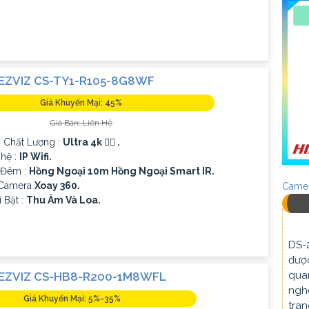
EZVIZ CS-TY1-R105-8G8WF
Giá Khuyến Mại: 45%
Giá Bán: Liên Hệ
h Chất Lượng :
Ultra 4k 👍🏾 .
hệ :
IP Wifi.
 Đêm :
Hồng Ngoại 10m Hồng Ngoại Smart IR.
 Camera
Xoay 360.
Camer
 Bật :
Thu Âm Và Loa.
DS-
được
quan
EZVIZ CS-HB8-R200-1M8WFL
nghệ
Giá Khuyến Mại: 5%-35%
tran