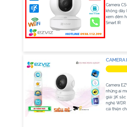
Camera CS-
không dây 
xem đêm hồ
Smart IR
CAMERA I
Camera EZV
những ai mu
giải 3K sắc
nghệ WDR k
cải thiện c