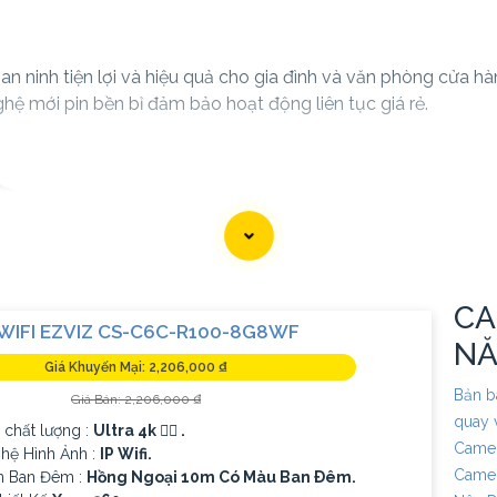
 ninh tiện lợi và hiệu quả cho gia đình và văn phòng cửa hàng
ệ mới pin bền bỉ đảm bảo hoạt động liên tục giá rẻ.
CA
WIFI EZVIZ CS-C6C-R100-8G8WF
N
Giá Khuyến Mại: 2,206,000 ₫
Bản b
Giá Bán: 2,206,000 ₫
quay 
 chất lượng :
Ultra 4k 👍🏾 .
Camer
ệ Hình Ảnh :
IP Wifi.
Camer
n Ban Đêm :
Hồng Ngoại 10m Có Màu Ban Ðêm.