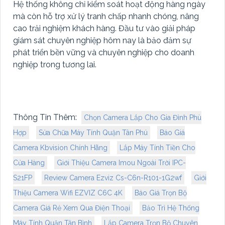
Hệ thống không chỉ kiểm soát hoạt động hàng ngày
mà còn hỗ trợ xử lý tranh chấp nhanh chóng, nâng
cao trải nghiệm khách hàng. Đầu tư vào giải pháp
giám sát chuyên nghiệp hôm nay là bảo đảm sự
phát triển bền vững và chuyên nghiệp cho doanh
nghiệp trong tương lai.
Thông Tin Thêm:
Chọn Camera Lắp Cho Gia Đình Phù
Hợp
Sửa Chữa Máy Tính Quận Tân Phú
Báo Giá
Camera Kbvision Chính Hãng
Lắp Máy Tính Tiền Cho
Cửa Hàng
Giới Thiệu Camera Imou Ngoài Trời IPC-
S21FP
Review Camera Ezviz Cs-C6n-R101-1G2wf
Giới
Thiệu Camera Wifi EZVIZ C6C 4K
Báo Giá Trọn Bộ
Camera Giá Rẻ Xem Qua Điện Thoại
Bảo Trì Hệ Thống
Máy Tính Quận Tân Bình
Lắp Camera Trọn Bộ Chuyên