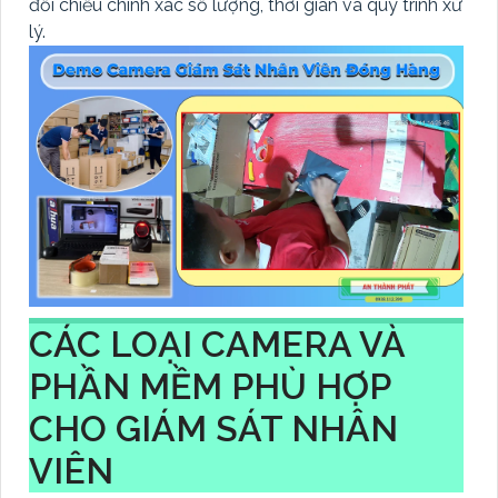
đối chiếu chính xác số lượng, thời gian và quy trình xử
lý.
CÁC LOẠI CAMERA VÀ
PHẦN MỀM PHÙ HỢP
CHO GIÁM SÁT NHÂN
VIÊN