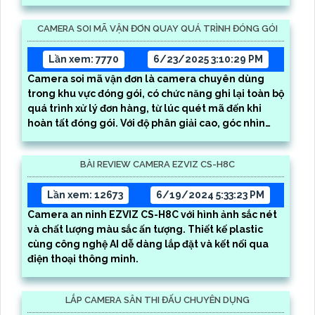
CAMERA SOI MÃ VẬN ĐƠN QUAY QUÁ TRÌNH ĐÓNG GÓI
Lần xem: 7770
6/23/2025 3:10:29 PM
Camera soi mã vận đơn là camera chuyên dùng
trong khu vực đóng gói, có chức năng ghi lại toàn bộ
quá trình xử lý đơn hàng, từ lúc quét mã đến khi
hoàn tất đóng gói. Với độ phân giải cao, góc nhìn
rộng và khả năng lưu trữ dài hạn, camera giúp quản
lý dễ dàng truy xuất thông tin khi cần thiết, hạn chế
BÀI REVIEW CAMERA EZVIZ CS-H8C
nhầm lẫn và thất thoát hàng hóa
Lần xem: 12673
6/19/2024 5:33:23 PM
Camera an ninh EZVIZ CS-H8C với hình ảnh sắc nét
và chất lượng màu sắc ấn tượng. Thiết kế plastic
cùng công nghệ AI dễ dàng lắp đặt và kết nối qua
điện thoại thông minh.
LẮP CAMERA SÂN THI ĐẤU CHUYÊN DỤNG