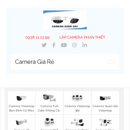
0938 11 23 99
LẮP CAMERA PHAN THIẾT
Camera Giá Rẻ
Camera Visioncop
Camera Full
Camera Visioncop
Camera Quan Sát
Ban Đêm Có Màu
Color Không Cần
360
Visioncop
Đèn VisionCop