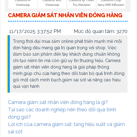
Camera IP
Camera Wifi
Camera Ip Thân
Camera Chip
Visioncop
Visioncop
Trụ Kbvision
Sony NIR KBvision
CAMERA GIÁM SÁT NHÂN VIÊN ĐÓNG HÀNG
11/17/2025 3:37:52 PM
Mức độ quan tâm: 3270
Trong thời đại mua sắm online phát triển mạnh mẽ mỗi
đơn hàng đều mang giá trị quan trọng với shop. Việc
đảm bảo sản phẩm đến tay khách đúng chuẩn không
chỉ tạo niềm tin mà còn giữ uy tín thương hiệu. Camera
giám sát nhân viên đóng hàng là giải pháp thông
minh,giúp chủ cửa hàng theo dõi toàn bộ quá trình đóng
gói một cách minh bạch,giảm sai sót và nâng cao hiệu
quả vận hành
Camera giám sát nhân viên đóng hàng là gì?
Tại sao các doanh nghiệp nên theo dõi quá trình
đóng gói?
Lợi ích của camera giám sát: tăng hiệu suất và giảm
sai sót