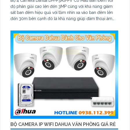
Bộ 4 Camera Dahua DH-P3AS-PV Có Màu Ban Đêm với
độ phân giải cao lên đến 3MP cùng với khả năng giám
sát ban đêm hiệu quả với tầm nhìn xa vào ban đêm lên
đến 30m bên cạnh đó là khả năng giúp đàm thoại âm
thanh 2 chiều và báo động răng de chủ động khi phát
hiện xâm nhập
BỘ CAMERA IP WIFI DAHUA VĂN PHÒNG GIÁ RẺ