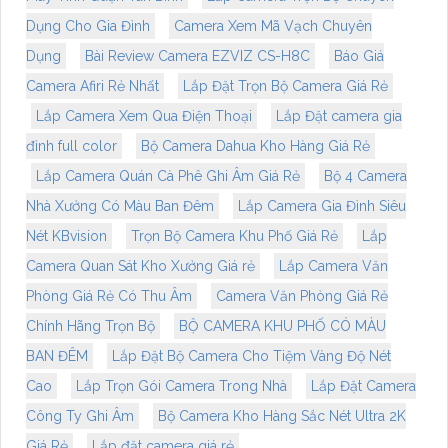
Dụng Cho Gia Đình
Camera Xem Mã Vạch Chuyên
Dụng
Bài Review Camera EZVIZ CS-H8C
Báo Giá
Camera Afiri Rẻ Nhất
Lắp Đặt Trọn Bộ Camera Giá Rẻ
Lắp Camera Xem Qua Điện Thoại
Lắp Đặt camera gia
đình full color
Bộ Camera Dahua Kho Hàng Giá Rẻ
Lắp Camera Quán Cà Phê Ghi Âm Giá Rẻ
Bộ 4 Camera
Nhà Xưởng Có Màu Ban Đêm
Lắp Camera Gia Đình Siêu
Nét KBvision
Trọn Bộ Camera Khu Phố Giá Rẻ
Lắp
Camera Quan Sát Kho Xưởng Giá rẻ
Lắp Camera Văn
Phòng Giá Rẻ Có Thu Âm
Camera Văn Phòng Giá Rẻ
Chính Hãng Trọn Bộ
BỘ CAMERA KHU PHỐ CÓ MÀU
BAN ĐÊM
Lắp Đặt Bộ Camera Cho Tiệm Vàng Độ Nét
Cao
Lắp Trọn Gói Camera Trong Nhà
Lắp Đặt Camera
Công Ty Ghi Âm
Bộ Camera Kho Hàng Sắc Nét Ultra 2K
Giá Rẻ
Lắp đặt camera giá rẻ