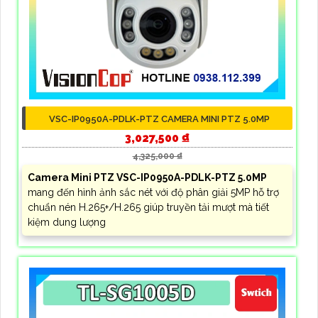
VSC-IP0950A-PDLK-PTZ CAMERA MINI PTZ 5.0MP
3,027,500 ₫
4,325,000 ₫
Camera Mini PTZ VSC-IP0950A-PDLK-PTZ 5.0MP
mang đến hình ảnh sắc nét với độ phân giải 5MP hỗ trợ
chuẩn nén H.265+/H.265 giúp truyền tải mượt mà tiết
kiệm dung lượng