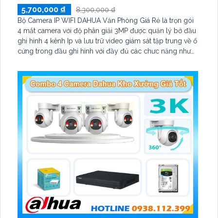
5,700,000 ₫
8,300,000 ₫
Bộ Camera IP WIFI DAHUA Văn Phòng Giá Rẻ là trọn gói
4 mắt camera với độ phân giải 3MP được quản lý bở đầu
ghi hình 4 kênh Ip và lưu trữ video giám sát tập trung về ổ
cứng trong đầu ghi hình với đầy đủ các chưc năng như
AI Phát hiện chuyển động, đàm thoại âm thanh 2 chiều và
giám sát có màu vào ban đêm