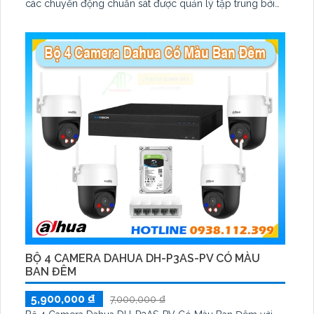
các chuyển động chuẩn sát được quản lý tập trung bởi
đầu ghi hình IP WiFi
BỘ 4 CAMERA DAHUA DH-P3AS-PV CÓ MÀU
BAN ĐÊM
5,900,000 ₫
7,000,000 ₫