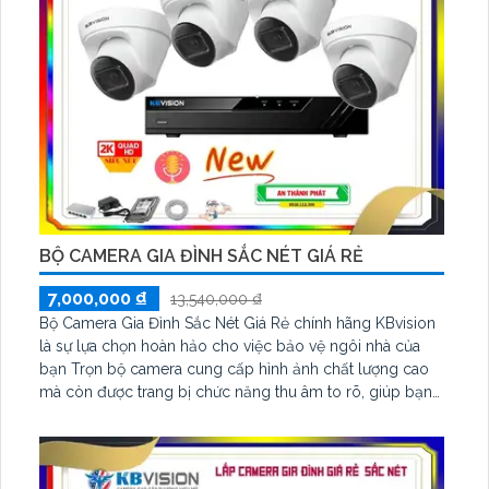
BỘ CAMERA GIA ĐÌNH SẮC NÉT GIÁ RẺ
7,000,000 ₫
13,540,000 ₫
Bộ Camera Gia Đình Sắc Nét Giá Rẻ chính hãng KBvision
là sự lựa chọn hoàn hảo cho việc bảo vệ ngôi nhà của
bạn Trọn bộ camera cung cấp hình ảnh chất lượng cao
mà còn được trang bị chức năng thu âm to rõ, giúp bạn
không bỏ lỡ bất kỳ tiếng động nào xảy ra trong phạm vi
quan sát Với chuẩn nén H.265+ hồng ngoại thông minh
lên đến 30m kèm tính năng Phát hiện con người hỗ trợ
POE