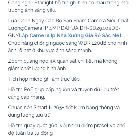
Công nghệ Starlight hỗ trợ ghi hình có màu trong môi
trường ánh sáng yếu.
Lựa Chọn Ngay Các Bộ Sản Phẩm Camera Siêu Chất
Lượng:Camera IP 4MP DAHUA DH-SD29404DB-
GNY
Lắp Camera Ip Nhà Xưởng Giá Rẻ Sắc Nét
Chức năng chống ngược sáng WDR 120dB cho hình
ảnh rõ nét ở khu vực ánh sáng mạnh.
Zoom quang học 4X quan sát chi tiết mà không
giảm chất lượng hình ảnh.
Tích hợp micro ghi âm trực tiếp.
Hỗ trợ PoE giúp cấp nguồn và truyền dữ liệu trên
cùng cáp mạng.
Chuẩn nén Smart H.265+ tiết kiệm băng thông và
dung lượng lưu trữ.
Hỗ trợ quay quét 360° với nhiều điểm preset và chế
độ tuần tra tự động.