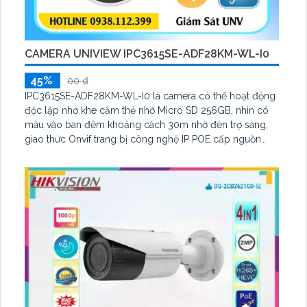
CAMERA UNIVIEW IPC3615SE-ADF28KM-WL-I0
45%
00 ₫
IPC3615SE-ADF28KM-WL-I0 là camera có thể hoạt động
độc lập nhờ khe cắm thẻ nhớ Micro SD 256GB, nhìn có
màu vào ban đêm khoảng cách 30m nhờ đèn trợ sáng,
giao thức Onvif trang bị công nghệ IP POE cấp nguồn
qua dây mạng, khả năng chống ngược sáng WDR
120db, độ phân giải 5.0 MP