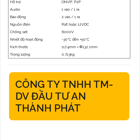
Hỗ trợ
ONVIF, P2P
Audio
1 vào / 1 ra
Báo động
2 vào / 1 ra
Nguồn điện
PoE hoặc 12VDC
Chống sét
6000V
Nhiệt độ hoạt động
-30°C đến +50°C
Kích thước
117.4mm × Φ132.1mm
Trọng lượng
0.713kg
CÔNG TY TNHH TM-
DV ĐẦU TƯ AN
THÀNH PHÁT