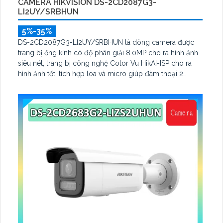
CAMERA HIKVISION DS-2CD2087G3-
LI2UY/SRBHUN
5%-35%
DS-2CD2087G3-LI2UY/SRBHUN là dòng camera được
trang bị ống kính có độ phân giải 8.0MP cho ra hình ảnh
siêu nét, trang bị công nghệ Color Vu HikAI-ISP cho ra
hình ảnh tốt, tích hợp loa và micro giúp đàm thoại 2
chiều, với thuật toán AI cho ra bảo vệ an ninh tốt