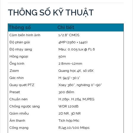
THÔNG SỐ KỸ THUẬT
Thông số
Chi tiết
Cảm biến hình ảnh
1/2.8” CMOS
Độ phân giải
4MP (2560 × 1440)
Độ nhạy sáng
Màu: 0.005 lux @ F1.6
Hồng ngoại
50m
Ống kính
2.8mm–12mm
Zoom
Quang học 4X, số 16X
Góc nhìn
H: 94.9°–30.1°
Quay quét PTZ
Xoay 360°, nghiêng 0°–90°
Preset
300 điểm
Chuẩn nén
H.265+, H.264, MJPEG
Chống ngược sáng
WDR 120dB
Giảm nhiễu
2D NR, 3D NR
Âm thanh
Tích hợp Mic
Cổng mạng
RJ45 10/100 Mbps