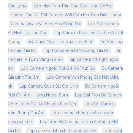
Cầu Lông
Lắp Máy Tính Tiền Cho Cửa Hàng Coffee
Hướng Dẫn Cài Đặt Camera Wifi Giấu Kín Trên Điện Thoại
Camera Quan Sát Biên Hòa Đồng Nai
Lắp Đặt Camera
An Ninh Tại Thủ Đức
Lắp Camera Kbvision Giá Rẻ Có Tốt
Không
Sửa Chữa Máy Tính Quận Tân Bình
Tư Vấn Lắp
Camera Giá Rẻ
Lắp Bộ Camera Kho Xưởng Giá Rẻ
Bộ
Camera IP Tiệm Vàng Giá Rẻ
lap camera starlight ngoài
trời
Lắp Camera Ngoài Trời Giá Rẻ Trọn Bộ
Bộ Camera
Gia Đình Thu âm
Lắp Camera Văn Phòng Sắc Nét Ultra
4k
Lắp Camera Quan Sát Gia Đình
Bộ Camera Ngoài
Trời Ghi Âm - Hồng Ngoại 80m
Lắp Đặt Trọn Bộ Camera
Công Trình Giá Rẻ Chuyên Ban Đêm
Lắp Đặt Camera
Văn Phòng Ghi Âm
Lắp camera chông nước chuyên
dụng sắc nét
Lắp Trọn Bộ Camera Ip Nhà Xưởng 4 Mắt
Giá Rẻ
Lắp camera dahua full color sắc nét
Trọn bộ 4