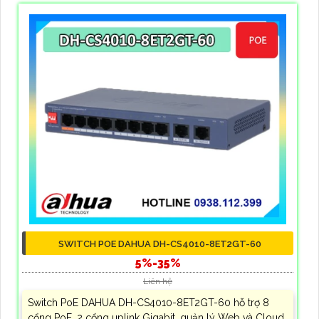
SWITCH POE DAHUA DH-CS4010-8ET2GT-60
5%-35%
Liên hệ
Switch PoE DAHUA DH-CS4010-8ET2GT-60 hỗ trợ 8
cổng PoE, 2 cổng uplink Gigabit, quản lý Web và Cloud,