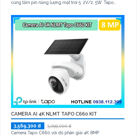
cùng tấm pin năng lượng mặt trời 5. 2V/2. 5W. Tapo
C460 KIT cũng hỗ trợ quan sát ban đêm màu với cảm
biến Starlight, tầm nhìn lên đến 15 m
CAMERA AI 4K NLMT TAPO C660 KIT
3,569,300 ₫
5,099,000 ₫
Camera Tapo C660 với độ phân giải 4K 8MP