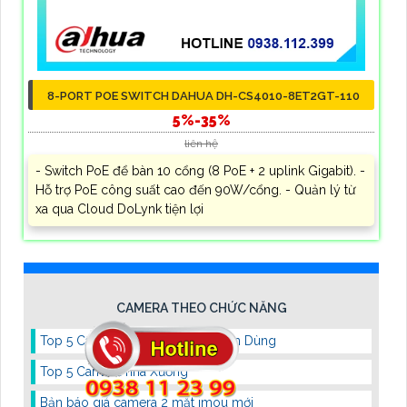
8-PORT POE SWITCH DAHUA DH-CS4010-8ET2GT-110
5%-35%
liên hệ
- Switch PoE để bàn 10 cổng (8 PoE + 2 uplink Gigabit). -
Hỗ trợ PoE công suất cao đến 90W/cổng. - Quản lý từ
xa qua Cloud DoLynk tiện lợi
CAMERA THEO CHỨC NĂNG
Top 5 Camera Lắp Trong Nhà Nên Dùng
Top 5 Camera nhà Xưởng
Bản báo giá camera 2 mắt imou mới