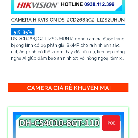
CAMERA HIKVISION DS-2CD2683G2-LIZS2UHUN
5%-35%
DS-2CD2683G2-LIZS2UHUN là dòng camera được trang
bị ống kính có độ phân giải 8.0MP cho ra hình ảnh sắc
nét, ống kính có thể zoom thay đổi tiêu cự, tích hợp công
nghệ AI giúp đảm bảo an ninh tốt, với hồng ngoại tầm xa
lên đến 60m, chống nước IP 67
CAMERA GIÁ RẺ KHUYẾN MÃI