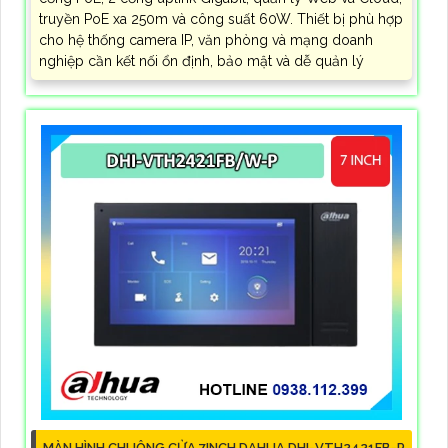
truyền PoE xa 250m và công suất 60W. Thiết bị phù hợp
cho hệ thống camera IP, văn phòng và mạng doanh
nghiệp cần kết nối ổn định, bảo mật và dễ quản lý
MÀN HÌNH CHUÔNG CỬA 7INCH DAHUA DHI-VTH2421FB-P