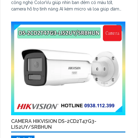
công nghệ ColorVu giúp nhìn ban đêm có màu tốt,
camera hỗ trợ tính năng AI kèm micro và loa giúp đàm
thoại, hỗ trợ tính năng AcuSearch kèm đầu ghi hình
CAMERA HIKVISION DS-2CD2T47G3-
LIS2UY/SRBHUN