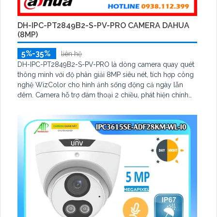
DH-IPC-PT2849B2-S-PV-PRO CAMERA DAHUA
(8MP)
5%-35%
liên hệ
DH-IPC-PT2849B2-S-PV-PRO là dòng camera quay quét
thông minh với độ phân giải 8MP siêu nét, tích hợp công
nghệ WizColor cho hình ảnh sống động cả ngày lẫn
đêm. Camera hỗ trợ đàm thoại 2 chiều, phát hiện chính
xác người và phương tiện báo động thông minh.