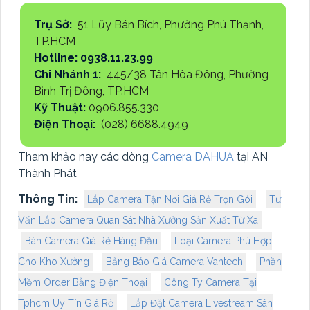
Trụ Sở:
51 Lũy Bán Bích, Phường Phú Thạnh,
TP.HCM
Hotline: 0938.11.23.99
Chi Nhánh 1:
445/38 Tân Hòa Đông, Phường
Bình Trị Đông, TP.HCM
Kỹ Thuật:
0906.855.330
Điện Thoại:
(028) 6688.4949
Tham khảo nay các dòng
Camera DAHUA
tại AN
Thành Phát
Thông Tin:
Lắp Camera Tận Nơi Giá Rẻ Trọn Gói
Tư
Vấn Lắp Camera Quan Sát Nhà Xưởng Sản Xuất Từ Xa
Bán Camera Giá Rẻ Hàng Đầu
Loại Camera Phù Hợp
Cho Kho Xưởng
Bảng Báo Giá Camera Vantech
Phần
Mềm Order Bằng Điện Thoại
Công Ty Camera Tại
Tphcm Uy Tín Giá Rẻ
Lắp Đặt Camera Livestream Sân