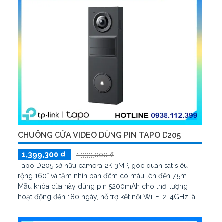
CHUÔNG CỬA VIDEO DÙNG PIN TAPO D205
1,399,300 ₫
1,999,000 ₫
Tapo D205 sở hữu camera 2K 3MP, góc quan sát siêu
rộng 160° và tầm nhìn ban đêm có màu lên đến 7,5m.
Mẫu khóa cửa này dùng pin 5200mAh cho thời lượng
hoạt động đến 180 ngày, hỗ trợ kết nối Wi-Fi 2. 4GHz, âm
thanh hai chiều và lưu trữ qua thẻ microSD tối đa 512GB