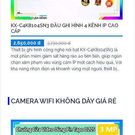
KX-C4K8104SN3 ĐẦU GHI HÌNH 4 KÊNH IP CAO
CẤP
2,650,000 ₫
3,730,000 ₫
Thiết bị ghi hình công nghệ nổi bật KX-C4K8104SN3 là
một phần mềm giám sát hàng rào ảo tiên tiến, giúp ngăn
chặn xâm phạm vào vùng cấm IP một cách hiệu quả. Với
khả năng nhận diện và khoanh vùng mặt người, thiết bị
này cung cấp giải pháp an ninh đáng tin cậy cho mọi
ngôi nhà, văn phòng hoặc cơ sở kinh doanh.
CAMERA WIFI KHÔNG DÂY GIÁ RẺ