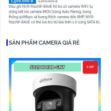
1,500,000 ₫
1,700,000 ₫
Đầu ghi NVR-N110W-8A0E hỗ trợ 10 camera WiFi, tự
động kết nối camera IMOU bằng Auto Pairing, băng
thông 90Mbps và tương thích camera đến 8MP. NVR-
N110W-8A0E có thể lưu trữ dữ liệu trên 1 ổ cứng SATA tối
đa 16TB, 2 cổng USB và dùng phần mềm Imou Life
SẢN PHẨM CAMERA GIÁ RẺ