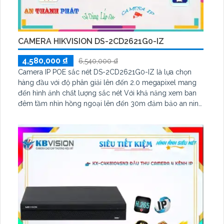
CAMERA HIKVISION DS-2CD2621G0-IZ
4,580,000 ₫
6,540,000 ₫
Camera IP POE sắc nét DS-2CD2621G0-IZ là lựa chọn
hàng đầu với độ phân giải lên đến 2.0 megapixel mang
đến hình ảnh chất lượng sắc nét Với khả năng xem ban
đêm tầm nhìn hồng ngoại lên đến 30m đảm bảo an ninh
cho căn hộ, nhà phố Công nghệ IP tiên tiến giúp duy trì
chất lượng hình ảnh, không bị giảm sót trong điều kiện
ánh sáng yếu điều khiển ống kính zoom tự động từ xa
phát hiện xâm nhập hiệu quả