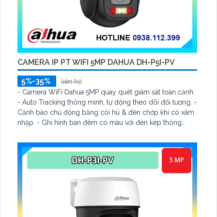
CAMERA IP PT WIFI 5MP DAHUA DH-P5I-PV
5%-35%
liên hệ
- Camera WiFi Dahua 5MP quay quét giám sát toàn cảnh.
- Auto Tracking thông minh, tự động theo dõi đối tượng. -
Cảnh báo chủ động bằng còi hú & đèn chớp khi có xâm
nhập. - Ghi hình ban đêm có màu với đèn kép thông
minh 30m