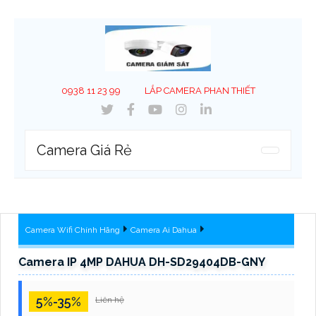
0938 11 23 99
LẮP CAMERA PHAN THIẾT
Camera Giá Rẻ
Camera Wifi Chính Hãng
Camera Ai Dahua
Camera IP 4MP DAHUA DH-SD29404DB-GNY
5%-35%
Liên hệ