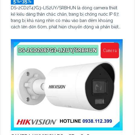
5%-35%
DS-2CD2T47G3-LIS2UY/SRBHUN là dòng camera thiết
kế kiểu dáng thân chắc chắn, trang bị chống nước IP 67,
trang bị khả năng nhìn có màu vào ban đêm khoảng
cách lên đến 60m, phát hiện chuyển động và phân biệt
được người và phương tiện, ống kính 4.0MP được trang bị