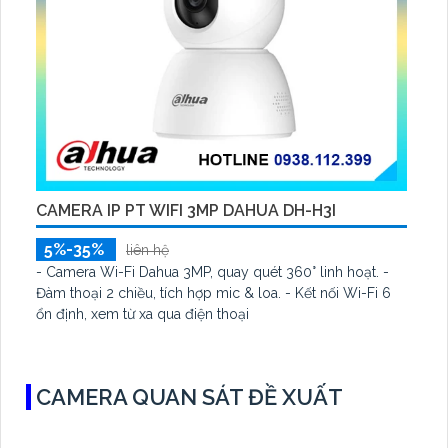
CAMERA IP PT WIFI 3MP DAHUA DH-H3I
5%-35%
liên hệ
- Camera Wi-Fi Dahua 3MP, quay quét 360° linh hoạt. -
Đàm thoại 2 chiều, tích hợp mic & loa. - Kết nối Wi-Fi 6
ổn định, xem từ xa qua điện thoại
CAMERA QUAN SÁT ĐỀ XUẤT