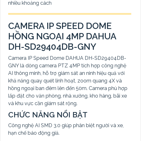
nhiều khoảng cách
CAMERA IP SPEED DOME
HỒNG NGOẠI 4MP DAHUA
DH-SD29404DB-GNY
Camera IP Speed Dome DAHUA DH-SD29404DB-
GNY là dòng camera PTZ 4MP tích hợp công nghệ
AI thông minh, hỗ trợ giám sát an ninh hiệu quả với
khả năng quay quét linh hoạt, zoom quang 4X và
hồng ngoại ban đêm lên đến 50m. Camera phù hợp
lắp đặt cho văn phòng, nhà xưởng, kho hàng, bãi xe
và khu vực cần giám sát rộng.
CHỨC NĂNG NỔI BẬT
Công nghệ AI SMD 3.0 giúp phân biệt người và xe,
hạn chế báo động giả.