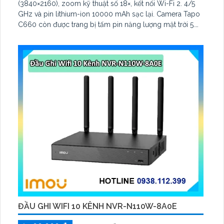
(3840×2160), zoom kỹ thuật số 18×, kết nối Wi-Fi 2. 4/5
GHz và pin lithium-ion 10000 mAh sạc lại. Camera Tapo
C660 còn được trang bị tấm pin năng lượng mặt trời 5.
2V 2. 5W, tích hợp AI phát hiện người, thú cưng, phương
tiện, lưu trữ thẻ microSD tối đa 512 GB
ĐẦU GHI WIFI 10 KÊNH NVR-N110W-8A0E