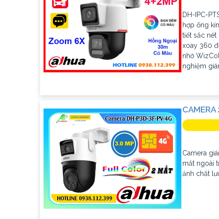
DH-IPC-PTS
hợp ống kín
tiết sắc n
xoay 360 đ
nhờ WizColo
nghiệm giá
CAMERA 
Camera giá
mắt ngoài t
ảnh chất lư