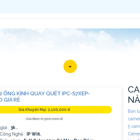
CA
2 ỐNG KÍNH QUAY QUÉT IPC-S7XEP-
N
 GIÁ RẺ
Giá Khuyến Mại: 2,100,000 ₫
Bản b
camer
Giá Bán: 2,500,000 ₫
5 cam
giải :
3k .
Camer
ị Công Nghệ :
IP Wifi.