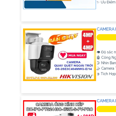
️✨ Ưu Điểm
CAMERA 
👁 Độ sắc n
🤖️ Công N
🌛 Nhìn Ba
🤹 Camera
️➲ Tích Hợp
CAMERA 