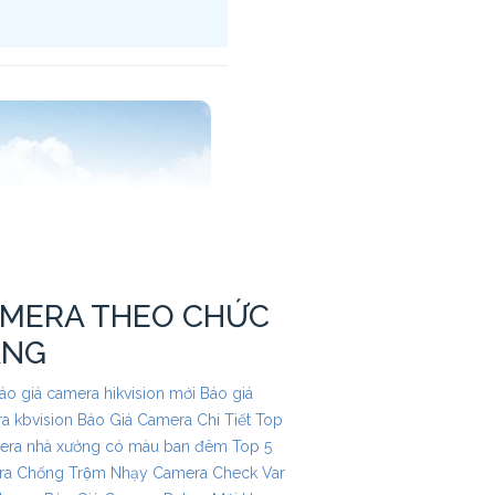
MERA THEO CHỨC
ĂNG
áo giá camera hikvision mới
Báo giá
a kbvision
Báo Giá Camera Chi Tiết
Top
era nhà xưởng có màu ban đêm
Top 5
a Chống Trộm Nhạy
Camera Check Var