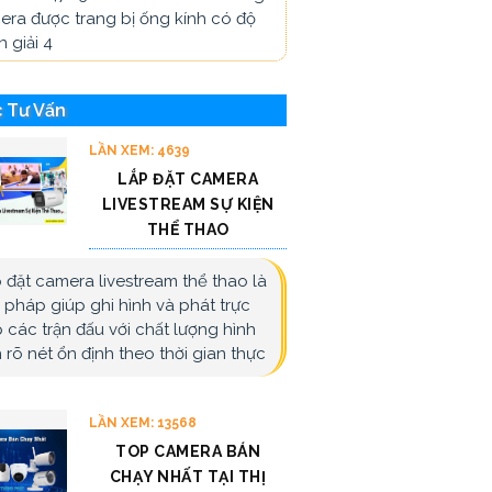
era được trang bị ống kính có độ
 giải 4
 Tư Vấn
LẦN XEM: 4639
LẮP ĐẶT CAMERA
LIVESTREAM SỰ KIỆN
THỂ THAO
 đặt camera livestream thể thao là
i pháp giúp ghi hình và phát trực
p các trận đấu với chất lượng hình
 rõ nét ổn định theo thời gian thực
LẦN XEM: 13568
TOP CAMERA BÁN
CHẠY NHẤT TẠI THỊ