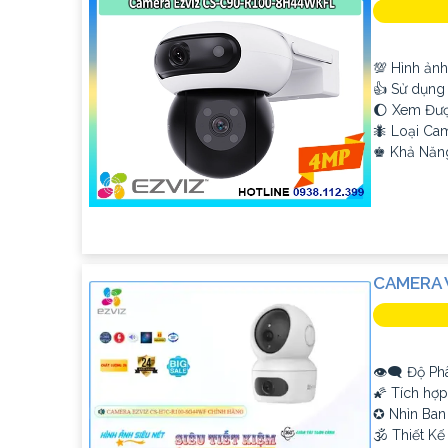
💯 Hình ảnh
👍 Sử dụng
🌔 Xem Đư
🐜 Loại Ca
️♚ Khả Năn
CAMERA 
👁️‍🗨 Độ Ph
🌠 Tích hợ
✪ Nhìn Ban
🕉️ Thiết K