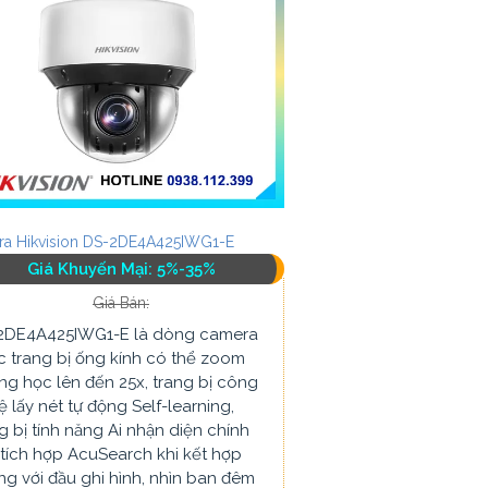
a Hikvision DS-2DE4A425IWG1-E
Giá Khuyến Mại: 5%-35%
Giá Bán:
2DE4A425IWG1-E là dòng camera
 trang bị ống kính có thể zoom
g học lên đến 25x, trang bị công
 lấy nét tự động Self-learning,
g bị tính năng Ai nhận diện chính
tích hợp AcuSearch khi kết hợp
g với đầu ghi hình, nhìn ban đêm