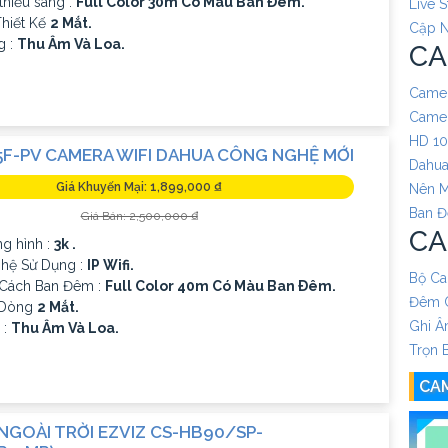
thiếu sáng :
Full Color 30m Có Màu Ban Ðêm.
Live 
hiết Kế
2 Mắt.
Cập N
g :
Thu Âm Và Loa.
CA
Camer
Camer
HD 1
5F-PV CAMERA WIFI DAHUA CÔNG NGHỆ MỚI
Dahua
Giá Khuyến Mại: 1,899,000 ₫
Nên 
Ban 
Giá Bán: 2,500,000 ₫
CA
g hình :
3k .
hệ Sử Dụng :
IP Wifi.
Bộ Ca
Cách Ban Đêm :
Full Color 40m Có Màu Ban Ðêm.
Đêm C
 Dòng
2 Mắt.
Ghi 
 :
Thu Âm Và Loa.
Trọn 
CA
NGOÀI TRỜI EZVIZ CS-HB90/SP-