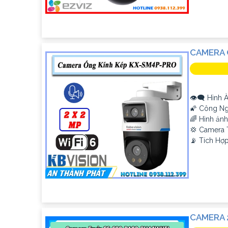
CAMERA 
👁️‍🗨 Hình
🌠 Công Ng
🌈 Hình ản
💢 Camera 
️📡 Tích Hợ
CAMERA 