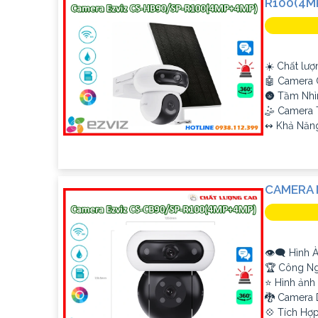
R100(4M
☀️ Chất lượ
🤖️ Camera
🌚 Tầm Nhì
🤹 Camera 
️↭ Khả Năn
CAMERA 
👁️‍🗨 Hình
🏆 Công Ng
⭐ Hình ảnh
🐉️ Camera
️💠 Tích Hợ