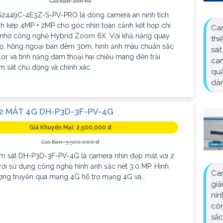
Giá Bán: liên hệ
2449C-4E3Z-S-PV-PRO là dòng camera an ninh tích
h kép 4MP + 2MP cho góc nhìn toàn cảnh kết hợp chi
Cam
ét nhờ công nghệ Hybrid Zoom 6X. Với khả năng quay
thi
ộ, hồng ngoại ban đêm 30m, hình ảnh màu chuẩn sắc
sát
r và tính năng đàm thoại hai chiều mang đến trải
cam
m sát chủ động và chính xác
quả
dàn
2 MẮT 4G DH-P3D-3F-PV-4G
Giá Khuyến Mại: 2,500,000 ₫
Giá Bán: 3,500,000 ₫
m sát DH-P3D-3F-PV-4G là camera nhìn đẹp mắt với 2
rời sử dụng công nghệ hình ảnh sắc nét 3.0 MP. Hình
Cam
ợng truyền qua mạng 4G hỗ trợ mạng 4G và...
giả
nin
côn
sắc