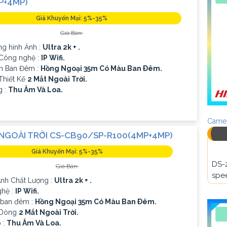
P+4MP)
Giá Khuyến Mại: 5%-35%
Giá Bán:
ng hình Ảnh :
Ultra 2k + .
 Công nghệ :
IP Wifi.
n Ban Đêm :
Hồng Ngoại 35m Có Màu Ban Ðêm.
Thiết Kế
2 Mắt Ngoài Trời.
g :
Thu Âm Và Loa.
Camer
NGOÀI TRỜI CS-CB90/SP-R100(4MP+4MP)
Giá Khuyến Mại: 5%-35%
DS-
Giá Bán:
spee
 Ành Chất Lượng :
Ultra 2k + .
hệ :
IP Wifi.
 ban đêm :
Hồng Ngoại 35m Có Màu Ban Ðêm.
 Dòng
2 Mắt Ngoài Trời.
p :
Thu Âm Và Loa.