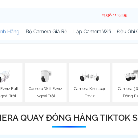
0938 11 23 99
ính Hãng
Bộ Camera Giá Rẻ
Lắp Camera Wifi
Đầu Ghi
Ezviz Full
Camera Wifi Ezviz
Camera Kim Loại
Camera 36
goài Trời
Ngoài Trời
Ezviz
Động Ez
ERA QUAY ĐÓNG HÀNG TIKTOK 