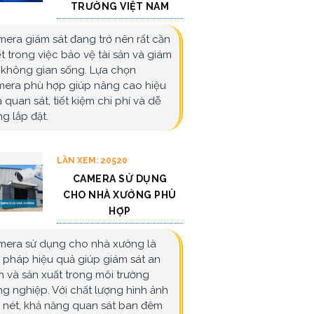
TRƯỜNG VIỆT NAM
era giám sát đang trở nên rất cần
ết trong việc bảo vệ tài sản và giám
 không gian sống. Lựa chọn
era phù hợp giúp nâng cao hiệu
 quan sát, tiết kiệm chi phí và dễ
g lắp đặt.
LẦN XEM: 20520
CAMERA SỬ DỤNG
CHO NHÀ XƯỞNG PHÙ
HỢP
era sử dụng cho nhà xưởng là
i pháp hiệu quả giúp giám sát an
h và sản xuất trong môi trường
g nghiệp. Với chất lượng hình ảnh
 nét, khả năng quan sát ban đêm