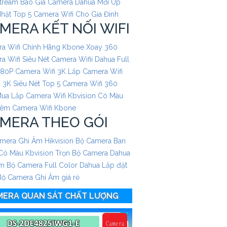
Stream
Báo Giá Camera Dahua Mới Up
hật
Top 5 Camera Wifi Cho Gia Đình
MERA KẾT NỐI WIFI
a Wifi Chính Hãng Kbone Xoay 360
a Wifi Siêu Nét
Camera Wifii Dahua Full
080P
Camera Wifi 3K
Lắp Camera Wifi
 3K Siêu Nét
Top 5 Camera Wifi 360
Mua
Lắp Camera Wifi Kbvision Có Màu
Đêm
Camera Wifi Kbone
MERA THEO GÓI
mera Ghi Âm Hikvision
Bộ Camera Ban
ó Màu Kbvision
Trọn Bộ Camera Dahua
Âm
Bộ Camera Full Color Dahua
Lắp đặt
Bộ Camera Ghi Âm giá rẻ
MERA QUAN SÁT CHẤT LƯỢNG