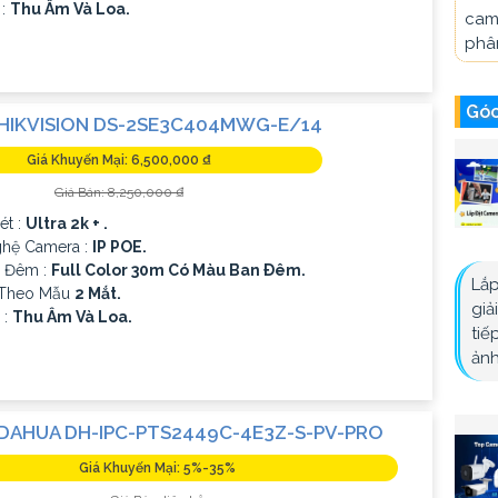
 :
Thu Âm Và Loa.
cam
phân
Góc
HIKVISION DS-2SE3C404MWG-E/14
Giá Khuyến Mại: 6,500,000 ₫
Giá Bán: 8,250,000 ₫
ét :
Ultra 2k + .
ghệ Camera :
IP POE.
n Đêm :
Full Color 30m Có Màu Ban Ðêm.
Lắp
 Theo Mẫu
2 Mắt.
giả
 :
Thu Âm Và Loa.
tiế
ảnh
DAHUA DH-IPC-PTS2449C-4E3Z-S-PV-PRO
Giá Khuyến Mại: 5%-35%