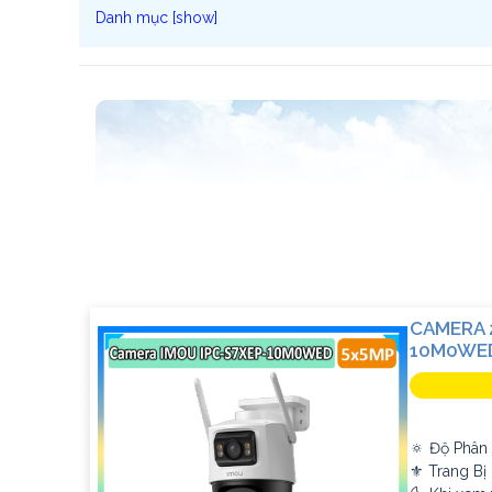
CAMERA 
10M0WED
🔅 Độ Phân 
⚜️ Trang B