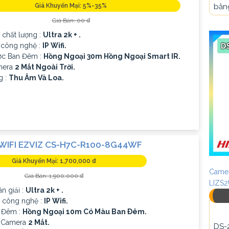
bằn
Giá Khuyến Mại: 5%-35%
Giá Bán: 00 ₫
 chất lượng :
Ultra 2k + .
 công nghệ :
IP Wifi.
ợc Ban Đêm :
Hồng Ngoại 30m Hồng Ngoại Smart IR.
mera
2 Mắt Ngoài Trời.
g :
Thu Âm Và Loa.
WIFI EZVIZ CS-H7C-R100-8G44WF
Giá Khuyến Mại: 1,700,000 ₫
Camer
Giá Bán: 1,900,000 ₫
LIZS
ân giải :
Ultra 2k + .
p công nghệ :
IP Wifi.
 Đêm :
Hồng Ngoại 10m Có Màu Ban Ðêm.
ế Camera
2 Mắt.
DS-