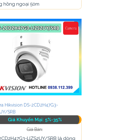
g hồng ngoại 50m
a Hikvision DS-2CD2H47G3-
2UY/SRB
Giá Khuyến Mại: 5%-35%
Giá Bán:
2CD2H47G3-LIZS2UY/SRB là dòng