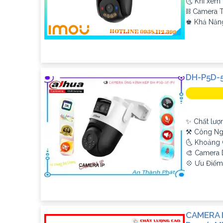
🌜 Khi xem 
⛓ Camera T
️♚ Khả Năn
DH-P5D-
✨ Chất lượn
⚒ Công Ng
🌜 Khoảng 
🎨 Camera
'
️💠 Ưu Điểm
CAMERA 