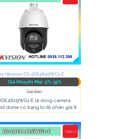
a Hikvision DS-2DE4825IWG1-E
Giá Khuyến Mại: 5%-35%
Giá Bán:
2DE4825IWG1-E là dòng camera
d dome có trang bị độ phân giải 8