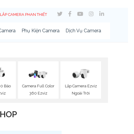
LẮP CAMERA PHAN THIẾT
 Camera
Phụ Kiện Camera
Dịch Vụ Camera
Lắp Camera Ezviz
0 Báo
Camera Full Color
Ngoài Trời
viz
360 Ezviz
SHOP