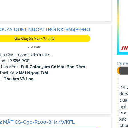
QUAY QUÉT NGOÀI TRỜI KX-SM4P-PRO
Giá Khuyến Mại: 5%-35%
Giá Bán:
 Ành Chất Lượng :
Ultra 2k + .
hệ :
IP Wifi POE.
Camer
h ban đêm :
Full Color 30m Có Màu Ban Ðêm.
Thiết Kế
2 Mắt Ngoài Trời.
p :
Thu Âm Và Loa.
DS-
được
quan
nghệ
tran
xác 
2 MẮT CS-C90-R100-8H44WKFL
chun