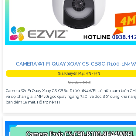
CAMERA WI-FI QUAY XOAY CS-CB8C-R100-1N4
Giá Khuyến Mại: 5%-35%
Giá Bán: 00 ₫
Camera Wi-Fi Quay Xoay CS-CB8c-R100-1N4WFL sở hữu cảm biến CM
và độ phân giải 4MP với góc quay ngang 340° và dọc 80° cùng khả năn
ban đêm 15 mét. Hỗ trợ nén H