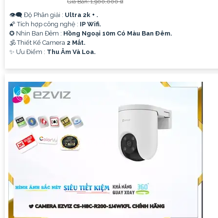
Giá Bán: 1,900,000 ₫
👁️‍🗨 Độ Phân giải :
Ultra 2k + .
🌠 Tích hợp công nghệ :
IP Wifi.
✪ Nhìn Ban Đêm :
Hồng Ngoại 10m Có Màu Ban Ðêm.
🕉️ Thiết Kế Camera
2 Mắt.
️✨ Ưu Điểm :
Thu Âm Và Loa.
'