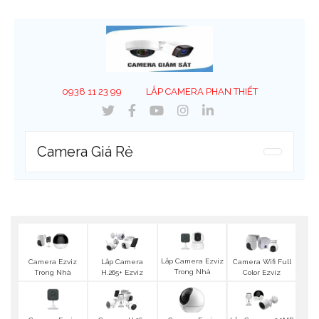
0938 11 23 99
LẮP CAMERA PHAN THIẾT
Camera Giá Rẻ
Lắp Camera Ezviz
Camera Ezviz
Lắp Camera
Camera Wifi Full
Trong Nhà
Trong Nhà
H.265+ Ezviz
Color Ezviz