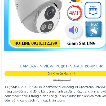
CAMERA UNIVIEW IPC3614SB-ADF28KMC-I0
Giá Khuyến Mại: 45%
Giá Bán: 00 ₫
IPC3614SB-ADF28KMC-I0 là camera thuộc dòng Tri-Guard của uniview,
năng báo động chủ động bằng âm thanh và đèn chớp, trang bị micro và
đàm thoại 2 chiều, trang bị đèn Led giúp nhìn được hình ảnh có màu và
đêm với khoảng cách 30m cực kì ấn tượng