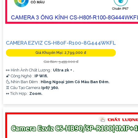
CAMERA EZVIZ CS-H80F-R100-8G444WKFL
Giá Khuyến Mại: 2,799,000 ₫
Giá Bán: 3,499,000 ₫
👀 Hình Ành Chất Lượng :
Ultra 2k + .
🌠 Công Nghệ :
IP Wifi.
🌜 Nhìn Ban Đêm :
Hồng Ngoại 30m Có Màu Ban Ðêm.
♊ Cấu Tạo Camera
Ip67 360.
️↭ Tích Hợp :
Zoom.