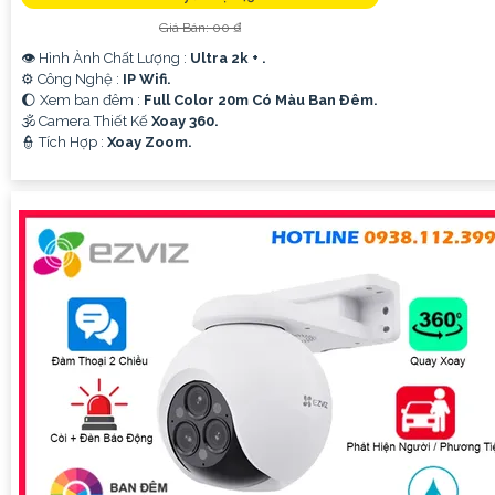
Giá Bán: 00 ₫
👁 Hình Ành Chất Lượng :
Ultra 2k + .
⚙ Công Nghệ :
IP Wifi.
🌔 Xem ban đêm :
Full Color 20m Có Màu Ban Ðêm.
🕉️ Camera Thiết Kế
Xoay 360.
️👮 Tích Hợp :
Xoay Zoom.