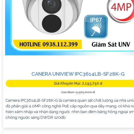
CANERA UNIVIEW IPC3614LB-SF28K-G
Giá Khuyến Mại: 2,193,750 ₫
Giá Bán: 3,375,000 ₫
Camera IPC3614LB-SF28K-G là camera quan sát chất lượng ủa nhà univ
độ phân giải 4.0MP, công nghệ PoE cấp nguồn qua dây mạng, có khả n
hiện xâm nhập và nhận dạng người, nhìn ban đêm bằng hồng ngoại sma
chống ngược sáng DWDR 120db