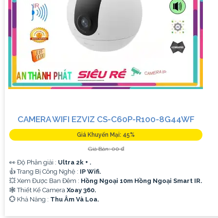
CAMERA WIFI EZVIZ CS-C60P-R100-8G44WF
Giá Khuyến Mại: 45%
Giá Bán: 00 ₫
👀 Độ Phân giải :
Ultra 2k + .
👍 Trang Bị Công Nghệ :
IP Wifi.
💥 Xem Được Ban Đêm :
Hồng Ngoại 10m Hồng Ngoại Smart IR.
🕸️ Thiết Kế Camera
Xoay 360.
️💮 Khả Năng :
Thu Âm Và Loa.