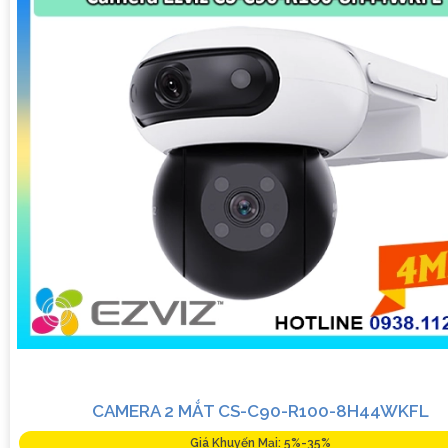
CAMERA 2 MẮT CS-C90-R100-8H44WKFL
Giá Khuyến Mại: 5%-35%