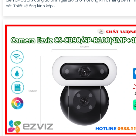
biến CMOS 1/3 cùng độ phân giải 2K+ cho một ống kính, mang đến hìn
nét. Thiết kế ống kính kép 2