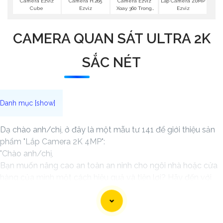
Camera Ezviz
Camera Ezviz
Camera H.265
Lắp Camera 2.0MP
Cube
Xoay 360 Trong
Ezviz
Ezviz
Nhà
CAMERA QUAN SÁT ULTRA 2K
SẮC NÉT
Dạ chào anh/chị, ở đây là một mẫu tư 141 để giới thiệu sản
phẩm "Lắp Camera 2K 4MP":
"Chào anh/chị,
Bạn muốn nâng cao an toàn an ninh cho ngôi nhà hoặc cửa
hàng của mình một cách hiệu quả và tiện lợi? Hãy đến với
Camera 2K 4MP, giải pháp giám sát chất lượng cao mà bạn
đang tìm kiếm.
Với độ phân giải 2K và 4MP, Camera này sẽ cung cấp hình