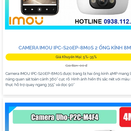
CAMERA IMOU IPC-S20EP-8M0S 2 ỐNG KÍNH 8
Giá Khuyến Mại: 5%-35%
Giá Bán: 00 ₫
Camera IMOU IPC-S20EP-8M0S được trang bị hai ống kính 4MP mang l
năng quan sát toàn cảnh 360° cực rõ. Hình ảnh hiển thị sắc nét với màu 
thực hỗ trợ quay ngang 355° và dọc 90°