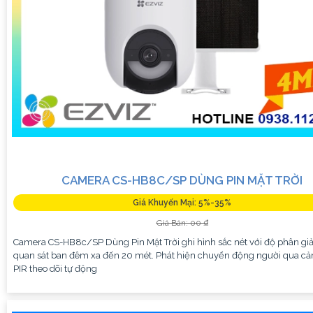
CAMERA CS-HB8C/SP DÙNG PIN MẶT TRỜI
Giá Khuyến Mại: 5%-35%
Giá Bán: 00 ₫
Camera CS-HB8c/SP Dùng Pin Mặt Trời ghi hình sắc nét với độ phân giả
quan sát ban đêm xa đến 20 mét. Phát hiện chuyển động người qua c
PIR theo dõi tự động