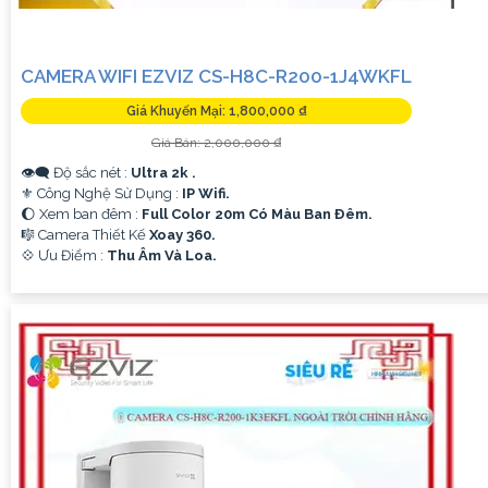
CAMERA WIFI EZVIZ CS-H8C-R200-1J4WKFL
Giá Khuyến Mại: 1,800,000 ₫
Giá Bán: 2,000,000 ₫
👁️‍🗨 Độ sắc nét :
Ultra 2k .
⚜️ Công Nghệ Sử Dụng :
IP Wifi.
🌔 Xem ban đêm :
Full Color 20m Có Màu Ban Ðêm.
🎼️ Camera Thiết Kế
Xoay 360.
️💠 Ưu Điểm :
Thu Âm Và Loa.