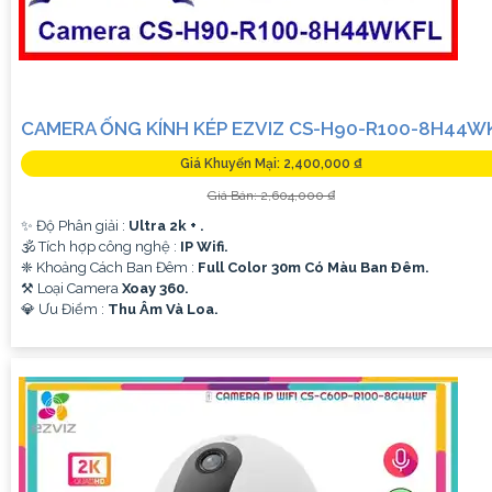
CAMERA ỐNG KÍNH KÉP EZVIZ CS-H90-R100-8H44W
Giá Khuyến Mại: 2,400,000 ₫
Giá Bán: 2,604,000 ₫
✨ Độ Phân giải :
Ultra 2k + .
🕉️ Tích hợp công nghệ :
IP Wifi.
❈ Khoảng Cách Ban Đêm :
Full Color 30m Có Màu Ban Ðêm.
⚒ Loại Camera
Xoay 360.
️💎 Ưu Điểm :
Thu Âm Và Loa.