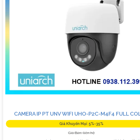
CAMERA IP PT UNV WIFI UHO-P2C-M4F4 FULL CO
Giá Khuyến Mại: 5%-35%
Giá Bán: liên hệ