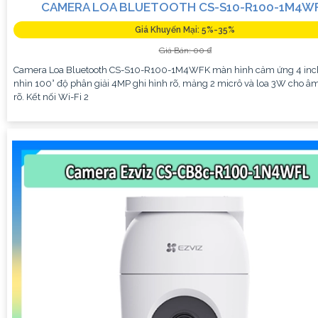
CAMERA LOA BLUETOOTH CS-S10-R100-1M4W
Giá Khuyến Mại: 5%-35%
Giá Bán: 00 ₫
Camera Loa Bluetooth CS-S10-R100-1M4WFK màn hình cảm ứng 4 inc
nhìn 100° độ phân giải 4MP ghi hình rõ, mảng 2 micrô và loa 3W cho â
rõ. Kết nối Wi-Fi 2