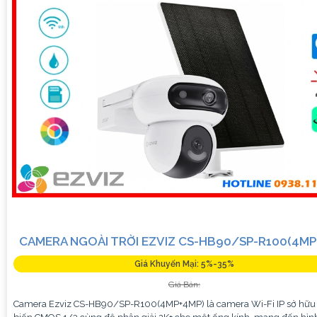
CAMERA NGOÀI TRỜI EZVIZ CS-HB90/SP-R100(4MP
Giá Khuyến Mại: 5%-35%
Giá Bán:
Camera Ezviz CS-HB90/SP-R100(4MP+4MP) là camera Wi-Fi IP sở hữ