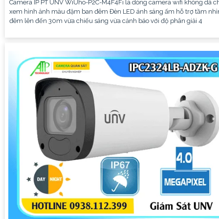
Camera IP PT UNV WiUho-P2C-M4F4Fi là dòng camera wifi không dâ c
xem hình ảnh màu đậm ban đêm Đèn LED ánh sáng ấm hỗ trợ tầm nhì
đêm lên đến 30m vừa chiếu sáng vừa cảnh báo với độ phân giải 4