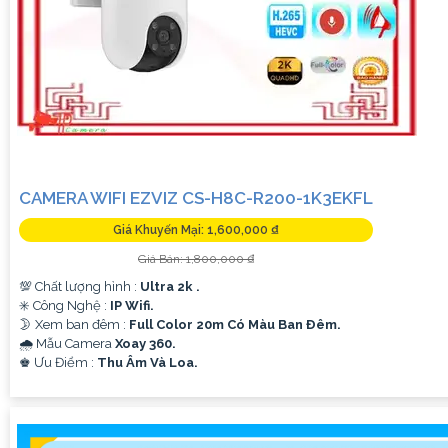
CAMERA WIFI EZVIZ CS-H8C-R200-1K3EKFL
Giá Khuyến Mại: 1,600,000 ₫
Giá Bán: 1,800,000 ₫
💯 Chất lượng hình :
Ultra 2k .
✳️ Công Nghệ :
IP Wifi.
🌛 Xem ban đêm :
Full Color 20m Có Màu Ban Ðêm.
🌧️ Mẫu Camera
Xoay 360.
️♚ Ưu Điểm :
Thu Âm Và Loa.