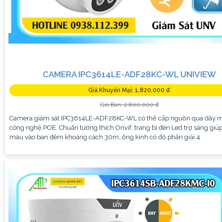
CAMERA IPC3614LE-ADF28KC-WL UNIVIEW
Giá Khuyến Mại: 1,820,000 ₫
Giá Bán: 2,800,000 ₫
Camera giám sát IPC3614LE-ADF28KC-WL có thể cấp nguồn qua dây 
công nghệ POE. Chuẩn tương thích Onvif, trang bị đèn Led trợ sáng giúp
màu vào ban đêm khoảng cách 30m, ống kính có độ phân giải 4