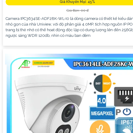
Giá Khuyến Mại: 45%
Giá Bán: 00 ₫
Camera IPC3634SE-ADF28K-WL-I0 là dòng camera có thiết kế kiểu d
nhỏ gọn của nhà Uniview, với độ phân giải 4.0MP, tích hợp nguồn IP PO
trang bị thẻ nhớ có thể hoat động độc lập có dung lượng lên đến 256G
ngược sáng WDR 120db, nhìn có màu ban đêm