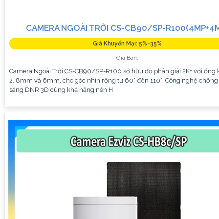
CAMERA NGOÀI TRỜI CS-CB90/SP-R100(4MP+4
Giá Khuyến Mại: 5%-35%
Giá Bán:
Camera Ngoài Trời CS-CB90/SP-R100 sở hữu độ phân giải 2K+ với ống 
2. 8mm và 6mm, cho góc nhìn rộng từ 60° đến 110°. Công nghệ chốn
sáng DNR 3D cùng khả năng nén H