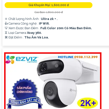
Giá Khuyến Mại: 1,600,000 ₫
Giá Bán: 1,800,000 ₫
🔆 Chất lượng hình Ảnh :
Ultra 2k + .
👍 Camera Công nghệ :
IP Wifi.
💡 Xem Được Ban Đêm :
Full Color 20m Có Màu Ban Ðêm.
♊ Loại Camera
Xoay 360.
️⌘ Đặt Điểm :
Thu Âm Và Loa.