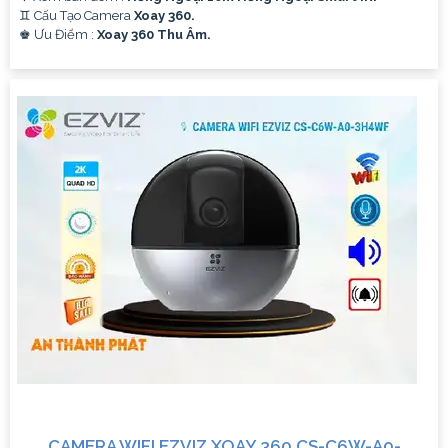
♊ Cấu Tạo Camera
Xoay 360.
️♚ Ưu Điểm :
Xoay 360 Thu Âm.
CAMERA WIFI EZVIZ XOAY 360 CS-C6W-A0-