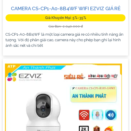
CAMERA CS-CP1-A0-8B4WF WIFI EZVIZ GIÁ RẺ
Giá Khuyến Mại: 5%-35%
Giá Bán: 2,040,000 ₫
CS-CP1-A0-8B4WF là một loại camera giá re có nhiều tính năng ấn
tượng. Với độ phân giải cao, camera này cho phép bạn ghi lại hình
ảnh sắc nét và chi tiết