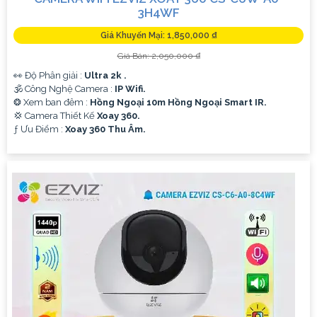
3H4WF
Giá Khuyến Mại: 1,850,000 ₫
Giá Bán: 2,050,000 ₫
👀 Độ Phân giải :
Ultra 2k .
🕉️ Công Nghệ Camera :
IP Wifi.
❂ Xem ban đêm :
Hồng Ngoại 10m Hồng Ngoại Smart IR.
💢 Camera Thiết Kế
Xoay 360.
️ƒ Ưu Điểm :
Xoay 360 Thu Âm.