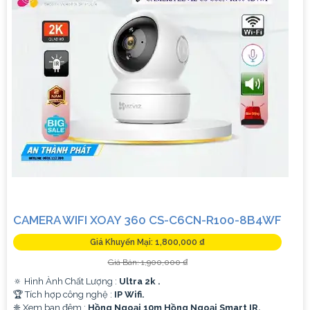
CAMERA WIFI XOAY 360 CS-C6CN-R100-8B4WF
Giá Khuyến Mại: 1,800,000 ₫
Giá Bán: 1,900,000 ₫
🔅 Hình Ành Chất Lượng :
Ultra 2k .
🏆 Tích hợp công nghệ :
IP Wifi.
❈ Xem ban đêm :
Hồng Ngoại 10m Hồng Ngoại Smart IR.