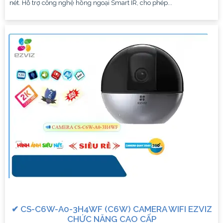
nét. Hỗ trợ công nghệ hồng ngoại Smart IR, cho phép...
✔ CS-C6W-A0-3H4WF (C6W) CAMERA WIFI EZVIZ
CHỨC NĂNG CAO CẤP