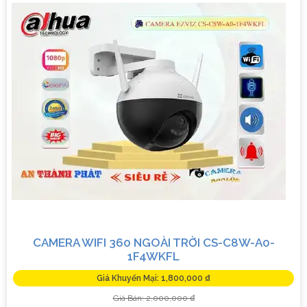
CAMERA WIFI 360 NGOÀI TRỜI CS-C8W-A0-
1F4WKFL
Giá Khuyến Mại: 1,800,000 ₫
Giá Bán: 2,000,000 ₫