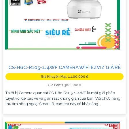
CS-H6C-R105-1J4WF CAMERA WIFI EZVIZ GIÁ RẺ
Giá Khuyến Mại: 1,100,000 ₫
Giá Bán: 1,300,000 ₫
Thiết bị Camera quan sát CS-H6c-R105-1J4WF là một giải pháp
tuyệt vời để bảo vệ và giám sát không gian của bạn. Với chức năng
thu âm hồng ngoại Smart IR, camera này có khả năng...