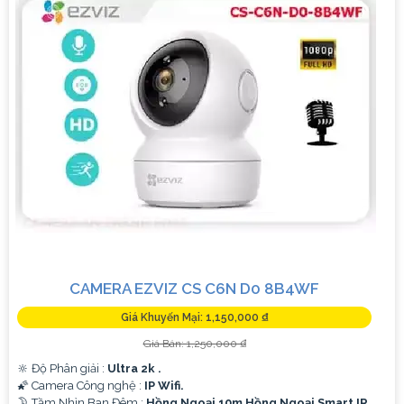
chính xác hơn.
'
CAMERA EZVIZ CS C6N D0 8B4WF
Giá Khuyến Mại: 1,150,000 ₫
Giá Bán: 1,250,000 ₫
🔆 Độ Phân giải :
Ultra 2k .
🌠 Camera Công nghệ :
IP Wifi.
🌛 Tầm Nhìn Ban Đêm :
Hồng Ngoại 10m Hồng Ngoại Smart IR.