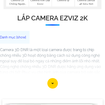
Camera Có
Camera Kim Loại
Camera Ip
Camera Dahua
Chống Ngược
Ezviz
4K Siêu Nét
Sáng Ezviz
LẮP CAMERA EZVIZ 2K
Camera 3D DNR là một loại camera được trang bị chip
chống nhiễu 3D hoạt động bằng cách sử dụng công nghệ
ngoại suy để loại bỏ ngay cả những điểm ảnh lỗi nhỏ nhất.
Công nghệ chống nhiễu 3D DNR được hãng ứng dụng vào
từng chi tiết Phục vụ cho hình ảnh của camera trở nên sắc
nét, rõ ràng và không bị ảnh hưởng bởi nhiễu hạt.
Với tính năng chống nhiễu 3D DNR camera sẽ giúp bạn quan
sát được hình ảnh chất lượng cao, đặc biệt trong các điều
kiện ánh sáng yếu hoặc độ nhiễu cao. Với Những Trang bị
cao cấp làm cho việc giám sát, quan sát trở nên dễ dàng và