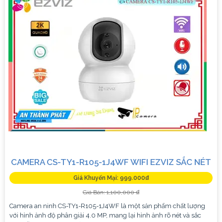
CAMERA CS-TY1-R105-1J4WF WIFI EZVIZ SẮC NÉT
Giá Khuyến Mại: 999.000₫
Giá Bán: 1,100,000 ₫
Camera an ninh CS-TY1-R105-1J4WF là một sản phẩm chất lượng
với hình ảnh độ phân giải 4.0 MP, mang lại hình ảnh rõ nét và sắc