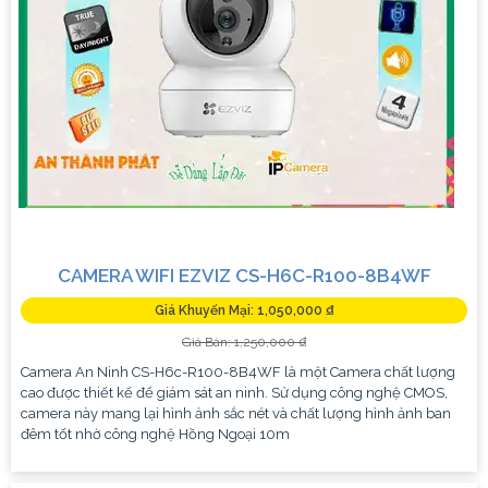
CAMERA WIFI EZVIZ CS-H6C-R100-8B4WF
Giá Khuyến Mại: 1,050,000 ₫
Giá Bán: 1,250,000 ₫
Camera An Ninh CS-H6c-R100-8B4WF là một Camera chất lượng
cao được thiết kế để giám sát an ninh. Sử dụng công nghệ CMOS,
camera này mang lại hình ảnh sắc nét và chất lượng hình ảnh ban
đêm tốt nhờ công nghệ Hồng Ngoại 10m