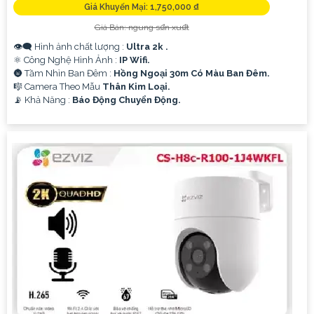
Giá Khuyến Mại: 1,750,000 ₫
Giá Bán: ngung s₫n xu₫t
👁️‍🗨 Hình ảnh chất lượng :
Ultra 2k .
⚛️ Công Nghệ Hình Ảnh :
IP Wifi.
🌚 Tầm Nhìn Ban Đêm :
Hồng Ngoại 30m Có Màu Ban Đêm.
🎼️ Camera Theo Mẫu
Thân Kim Loại.
️📡 Khả Năng :
Báo Động Chuyển Động.