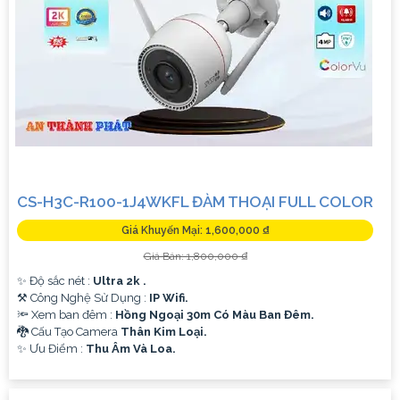
CS-H3C-R100-1J4WKFL ĐÀM THOẠI FULL COLOR
Giá Khuyến Mại: 1,600,000 ₫
Giá Bán: 1,800,000 ₫
✨ Độ sắc nét :
Ultra 2k .
⚒ Công Nghệ Sử Dụng :
IP Wifi.
🔦 Xem ban đêm :
Hồng Ngoại 30m Có Màu Ban Đêm.
🐉️ Cấu Tạo Camera
Thân Kim Loại.
️✨ Ưu Điểm :
Thu Âm Và Loa.