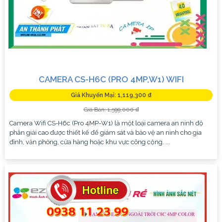
CAMERA CS-H6C (PRO 4MP,W1) WIFI
Giá Khuyến Mại: 1,119,300 ₫
Giá Bán: 1,599,000 ₫
Camera Wifi CS-H6c (Pro 4MP-W1) là một loại camera an ninh độ
phân giải cao được thiết kế để giám sát và bảo vệ an ninh cho gia
đình, văn phòng, cửa hàng hoặc khu vực công cộng. ...