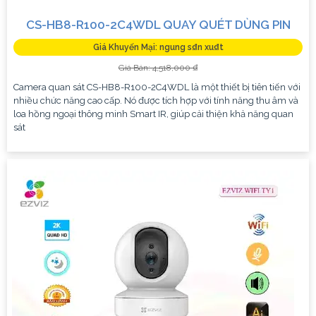
CS-HB8-R100-2C4WDL QUAY QUÉT DÙNG PIN
Giá Khuyến Mại: ngung s₫n xu₫t
Giá Bán: 4,518,000 ₫
Camera quan sát CS-HB8-R100-2C4WDL là một thiết bị tiên tiến với
nhiều chức năng cao cấp. Nó được tích hợp với tính năng thu âm và
loa hồng ngoại thông minh Smart IR, giúp cải thiện khả năng quan
sát