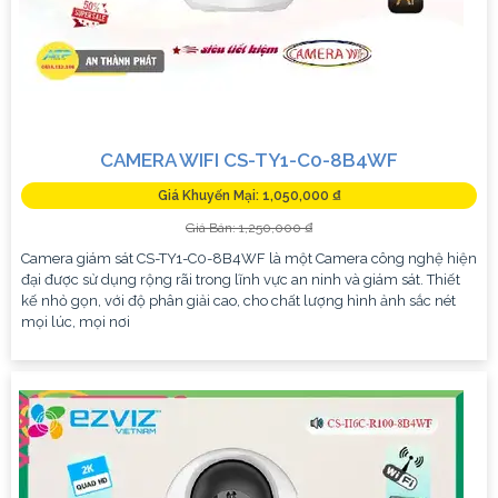
CAMERA WIFI CS-TY1-C0-8B4WF
Giá Khuyến Mại: 1,050,000 ₫
Giá Bán: 1,250,000 ₫
Camera giám sát CS-TY1-C0-8B4WF là một Camera công nghệ hiện
đại được sử dụng rộng rãi trong lĩnh vực an ninh và giám sát. Thiết
kế nhỏ gọn, với độ phân giải cao, cho chất lượng hình ảnh sắc nét
mọi lúc, mọi nơi