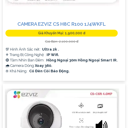
CAMERA EZVIZ CS H8C R100 1J4WKFL
Giá Khuyến Mại: 1,900,000 ₫
Giá Bán: 2,100,000 ₫
💯 Hình Ảnh Sắc nét :
Ultra 2k .
⚜️ Trang Bị Công Nghệ :
IP Wifi.
🔴 Tầm Nhìn Ban Đêm :
Hồng Ngoại 30m Hồng Ngoại Smart IR.
🌧️ Camera Dòng
Xoay 360.
️☣️ Khả Năng :
Có Đèn Còi Báo Động.