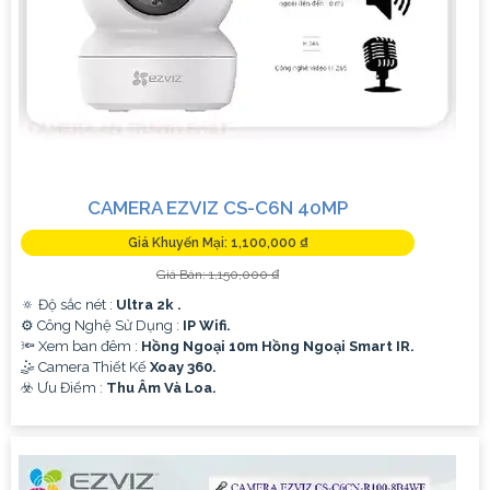
CAMERA EZVIZ CS-C6N 40MP
Giá Khuyến Mại: 1,100,000 ₫
Giá Bán: 1,150,000 ₫
🔅 Độ sắc nét :
Ultra 2k .
⚙ Công Nghệ Sử Dụng :
IP Wifi.
🔦 Xem ban đêm :
Hồng Ngoại 10m Hồng Ngoại Smart IR.
🤹 Camera Thiết Kế
Xoay 360.
️☣️ Ưu Điểm :
Thu Âm Và Loa.