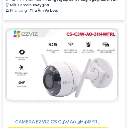
🗜️ Mẫu Camera
Xoay 360.
️🔮 Khả Năng :
Thu Âm Và Loa.
CAMERA EZVIZ CS C3W A0 3H4WFRL