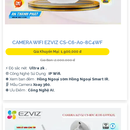
CAMERA WIFI EZVIZ CS-C6-A0-8C4WF
Giá Khuyến Mại: 1,900,000 ₫
Giá Bán: 2,000,000 ₫
️⚡ Độ sắc nét :
Ultra 2k .
®️ Công Nghệ Sử Dụng :
IP Wifi.
❃ Xem ban đêm :
Hồng Ngoại 10m Hồng Ngoại Smart IR.
🗜️ Mẫu Camera
Xoay 360.
️✤ Ưu Điểm :
Công Nghệ AI.