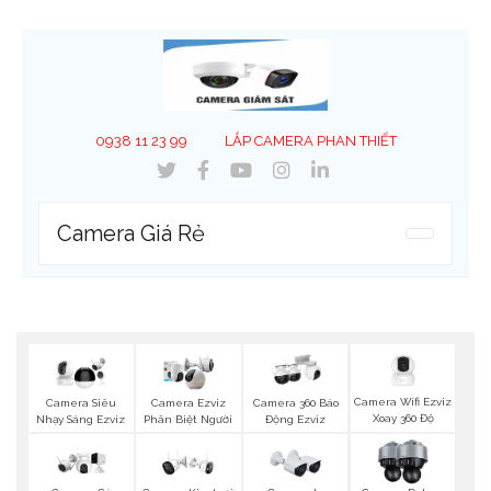
0938 11 23 99
LẮP CAMERA PHAN THIẾT
Camera Giá Rẻ
Camera Wifi Ezviz
Camera Siêu
Camera Ezviz
Camera 360 Báo
Xoay 360 Độ
Nhạy Sáng Ezviz
Phân Biệt Người
Động Ezviz