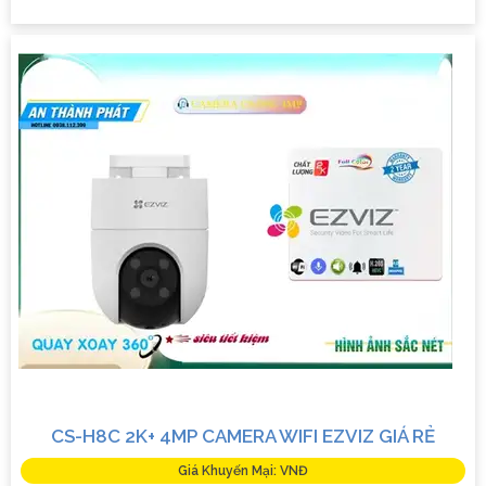
CS-H8C 2K+ 4MP CAMERA WIFI EZVIZ GIÁ RẺ
Giá Khuyến Mại: VNĐ