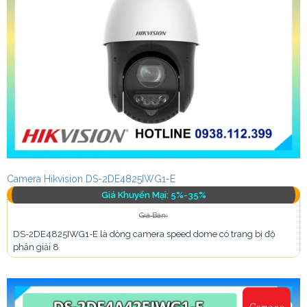
Camera Hikvision DS-2DE4825IWG1-E
Giá Khuyến Mại: 5%-35%
Giá Bán:
DS-2DE4825IWG1-E là dòng camera speed dome có trang bị độ
phân giải 8