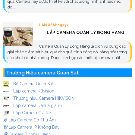
quả. Camera này được thiết kế với chất lượng hình ảnh sắc nét,
độ...
LẦN XEM: 19732
LẮP CAMERA QUẢN LÝ ĐÓNG HÀNG
Camera Quản Lý Đóng Hàng là dịch vụ cung cấp
giải pháp giám sát hiệu quả cho quá trình đóng gói hàng hóa trong
các kho bãi, nhà xưởng. Được tích hợp các thiết bị camera chất...
Thương Hiệu camera Quan Sát
Bộ Camera Quan Sát
Lắp camera KBvision
Thương hiệu Camera HIKVISON
Lắp camera Dahua giá rẻ
Lắp Camera Giá Rẻ
️🎤️
Lắp Camera Có Thu Âm
📶
Lắp Camera IP Không Dây
🕵️
Camera Zoom Quang