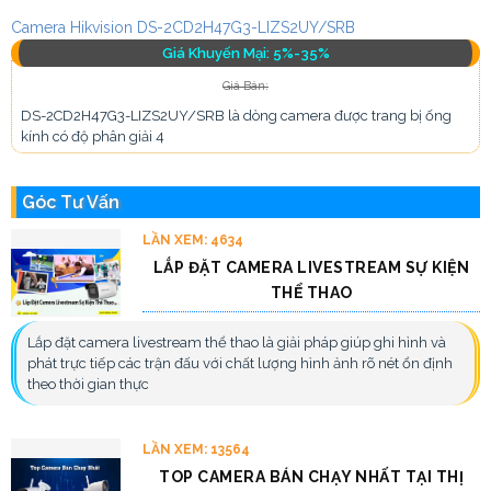
Camera Hikvision DS-2CD2H47G3-LIZS2UY/SRB
Giá Khuyến Mại: 5%-35%
Giá Bán:
DS-2CD2H47G3-LIZS2UY/SRB là dòng camera được trang bị ống
kính có độ phân giải 4
Góc Tư Vấn
LẦN XEM: 4634
LẮP ĐẶT CAMERA LIVESTREAM SỰ KIỆN
THỂ THAO
Lắp đặt camera livestream thể thao là giải pháp giúp ghi hình và
phát trực tiếp các trận đấu với chất lượng hình ảnh rõ nét ổn định
theo thời gian thực
LẦN XEM: 13564
TOP CAMERA BÁN CHẠY NHẤT TẠI THỊ