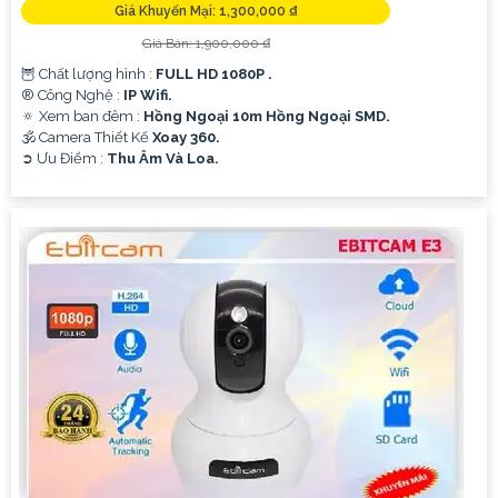
Giá Khuyến Mại: 1,300,000 ₫
Giá Bán: 1,900,000 ₫
🦉 Chất lượng hình :
FULL HD 1080P .
®️ Công Nghệ :
IP Wifi.
🔅 Xem ban đêm :
Hồng Ngoại 10m Hồng Ngoại SMD.
🕉️ Camera Thiết Kế
Xoay 360.
️➲ Ưu Điểm :
Thu Âm Và Loa.