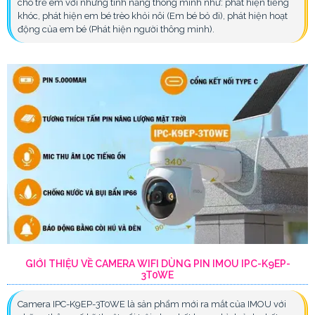
cho trẻ em với những tính năng thông minh như: phát hiện tiếng
khóc, phát hiện em bé trèo khỏi nôi (Em bé bỏ đi), phát hiện hoạt
động của em bé (Phát hiện người thông minh).
GIỚI THIỆU VỀ CAMERA WIFI DÙNG PIN IMOU IPC-K9EP-
3T0WE
Camera IPC-K9EP-3T0WE là sản phẩm mới ra mắt của IMOU với