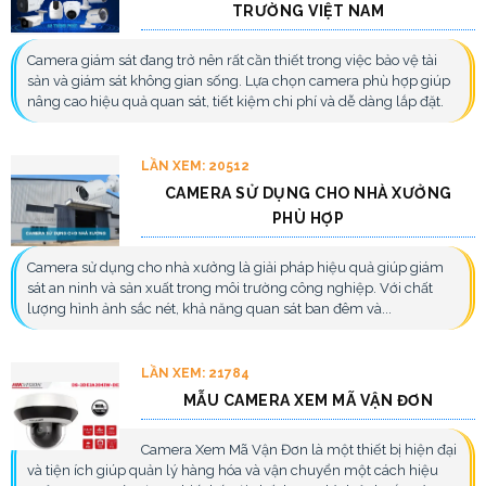
TRƯỜNG VIỆT NAM
Camera giám sát đang trở nên rất cần thiết trong việc bảo vệ tài
sản và giám sát không gian sống. Lựa chọn camera phù hợp giúp
nâng cao hiệu quả quan sát, tiết kiệm chi phí và dễ dàng lắp đặt.
LẦN XEM: 20512
CAMERA SỬ DỤNG CHO NHÀ XƯỞNG
PHÙ HỢP
Camera sử dụng cho nhà xưởng là giải pháp hiệu quả giúp giám
sát an ninh và sản xuất trong môi trường công nghiệp. Với chất
lượng hình ảnh sắc nét, khả năng quan sát ban đêm và...
LẦN XEM: 21784
MẪU CAMERA XEM MÃ VẬN ĐƠN
Camera Xem Mã Vận Đơn là một thiết bị hiện đại
và tiện ích giúp quản lý hàng hóa và vận chuyển một cách hiệu