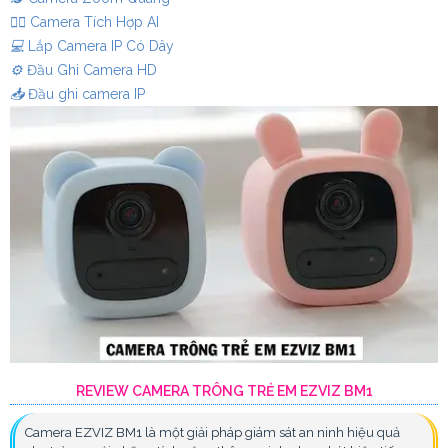
🧛‍♀️
Camera Tích Hợp AI
💻
Lắp Camera IP Có Dây
⚙️
Đầu Ghi Camera HD
📥
Đầu ghi camera IP
REVIEW CAMERA TRÔNG TRẺ EM EZVIZ BM1
Camera EZVIZ BM1 là một giải pháp giám sát an ninh hiệu quả