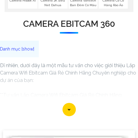
Camera Hilook Ai
Camera 2K Siêu
Camera Vantech
Camera Có Có
Nét Dahua
Ban Đêm Có Màu
Hàng Rào Ảo
CAMERA EBITCAM 360
Dĩ nhiên, dưới đây là một mẫu tư vấn cho việc giới thiệu Lắp
Camera Wifi Ebitcam Giá Rẻ Chính Hãng Chuyên nghiệp cho
dự án của bạn:
**Tư vấn Lắp Camera Wifi Ebitcam Giá Rẻ Chính Hãng
Chuyên Nghiệp cho Dự Án**
Chào anh/chị,
Bạn đang tìm kiếm giải pháp Camera Wifi chất lượng, giá rẻ
và chuyên nghiệp cho dự án của mình? Hãy cân nhắc sản
phẩm Lắp Camera Wifi Ebitcam - một lựa chọn tin cậy giúp