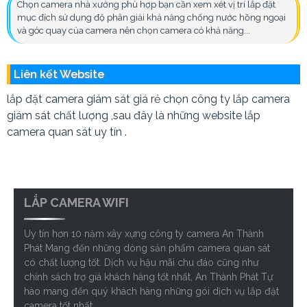
Chọn camera nhà xưởng phù hợp bạn cần xem xét vị trí lắp đặt
mục đích sử dụng độ phân giải khả năng chống nước hồng ngoại
và góc quay của camera nên chọn camera có khả năng...
Liên kết Website
lắp đặt camera giám sát giá rẻ chọn công ty lắp camera
giám sát chất lượng ,sau đây là những website lắp
camera quan sát uy tín .
LẮP CAMERA WIFI
Uy tín hơn 10 năm xây xựng công ty camera An Thành
Phát Mang đến những dòng sản phẩm camera quan sát
có chất lượng tốt. Dịch vụ hậu mãi chu đáo cũng như
chính sách trợ giá khách hàng tốt nhất, An Thành Phát Tự
hào mang đến quý khách hàng những gói dịch vụ lắp đặt
camera tốt nhất.