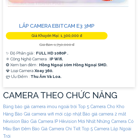
LẮP CAMERA EBITCAM E3 3MP
Giá Khuyến Mại: 1,300,000 ₫
Giá Bán: 1,750,000 ₫
✨ Độ Phân giải :
FULL HD 1080P .
⚛️ Công Nghệ Camera :
IP Wifi.
❂ Xem ban đêm :
Hồng Ngoại 10m Hồng Ngoại SMD.
💎 Loại Camera
Xoay 360.
️ლ Ưu Điểm :
Thu Âm Và Loa.
CAMERA THEO CHỨC NĂNG
Bảng báo giá camera imou ngoài trời
Top 5 Camera Cho Kho
Hàng
Báo Giá camera wifi mới cập nhật
Báo giá camera 2 mắt
hikvision
Báo Giá Camera IP Hikvision Mới Nhất
Những Camera Có
Màu Ban Đêm
Báo Giá Camera Chi Tiết
Top 5 Camera Lắp Ngoài
Trời