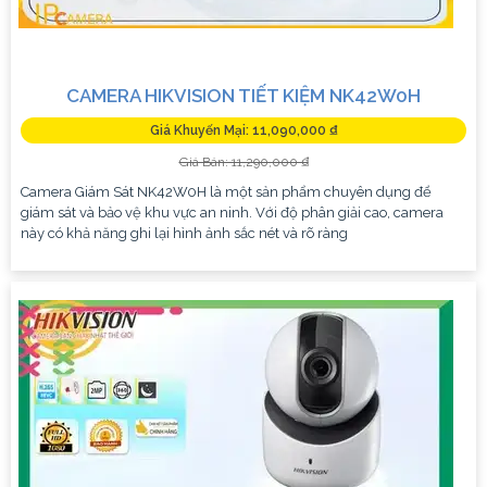
CAMERA HIKVISION TIẾT KIỆM NK42W0H
Giá Khuyến Mại: 11,090,000 ₫
Giá Bán: 11,290,000 ₫
Camera Giám Sát NK42W0H là một sản phẩm chuyên dụng để
giám sát và bảo vệ khu vực an ninh. Với độ phân giải cao, camera
này có khả năng ghi lại hình ảnh sắc nét và rõ ràng