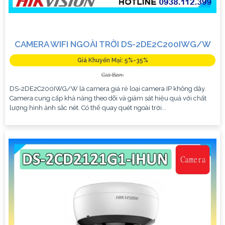
CAMERA WIFI NGOÀI TRỜI DS-2DE2C200IWG/W
Giá Khuyến Mại: 5%-35%
Giá Bán:
DS-2DE2C200IWG/W là camera giá rẻ loại camera IP không dây.
Camera cung cấp khả năng theo dõi và giám sát hiệu quả với chất
lượng hình ảnh sắc nét. Có thể quay quét ngoài trời...