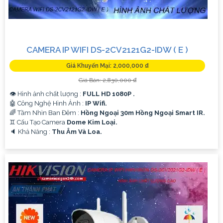
CAMERA IP WIFI DS-2CV2121G2-IDW ( E )
Giá Khuyến Mại: 2,000,000 ₫
Giá Bán: 2,830,000 ₫
👁 Hình ảnh chất lượng :
FULL HD 1080P .
🤖️ Công Nghệ Hình Ảnh :
IP Wifi.
🌈 Tầm Nhìn Ban Đêm :
Hồng Ngoại 30m Hồng Ngoại Smart IR.
♊ Cấu Tạo Camera
Dome Kim Loại.
️🔈 Khả Năng :
Thu Âm Và Loa.