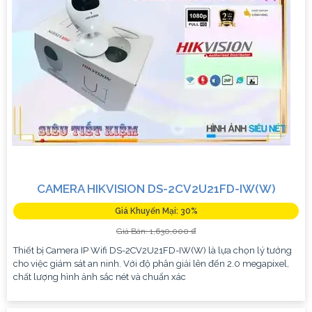
CAMERA HIKVISION DS-2CV2U21FD-IW(W)
Giá Khuyến Mại: 30%
Giá Bán: 1,630,000 ₫
Thiết bị Camera IP Wifi DS-2CV2U21FD-IW(W) là lựa chọn lý tưởng
cho việc giám sát an ninh. Với độ phân giải lên đến 2.0 megapixel,
chất lượng hình ảnh sắc nét và chuẩn xác