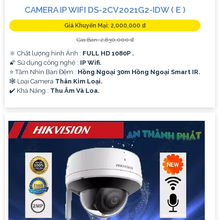
CAMERA IP WIFI DS-2CV2021G2-IDW ( E )
Giá Khuyến Mại: 2,000,000 ₫
Giá Bán: 2,830,000 ₫
🔆 Chất lượng hình Ảnh :
FULL HD 1080P .
🌠 Sử dụng công nghệ :
IP Wifi.
⭐ Tầm Nhìn Ban Đêm :
Hồng Ngoại 30m Hồng Ngoại Smart IR.
🕸️ Loại Camera
Thân Kim Loại.
️✔️ Khả Năng :
Thu Âm Và Loa.