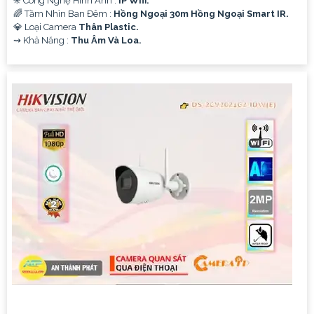
✳️ Công Nghệ Hình Ảnh :
IP Wifi.
🌈 Tầm Nhìn Ban Đêm :
Hồng Ngoại 30m Hồng Ngoại Smart IR.
💎 Loại Camera
Thân Plastic.
️⇝ Khả Năng :
Thu Âm Và Loa.