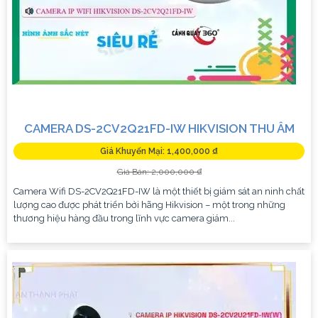
CAMERA DS-2CV2Q21FD-IW HIKVISION THU ÂM
Giá Khuyến Mại: 1,400,000 ₫
Giá Bán: 2,000,000 ₫
Camera Wifi DS-2CV2Q21FD-IW là một thiết bị giám sát an ninh chất
lượng cao được phát triển bởi hãng Hikvision – một trong những
thương hiệu hàng đầu trong lĩnh vực camera giám...