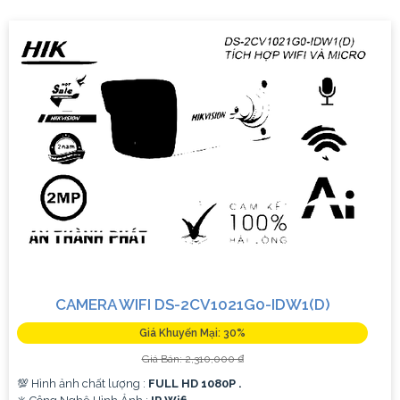
vào ban đêm mà không cần ánh sáng phụ.
'
CAMERA WIFI DS-2CV1021G0-IDW1(D)
Giá Khuyến Mại: 30%
Giá Bán: 2,310,000 ₫
💯 Hình ảnh chất lượng :
FULL HD 1080P .