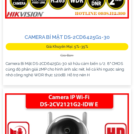
CAMERA BÍ MẬT DS-2CD6425G1-30
Giá Khuyến Mại: 5%-35%
Giá Bán:
Camera Bí Mật DS-2CD6425G1-30 sở hữu cảm biến 1/2. 8" CMOS
cùng độ phân giải 2MP cho hình ảnh sắc nét, kể cả khi ngược sáng
nhờ công nghệ WDR thực 120dB. Hỗ trợ nén H