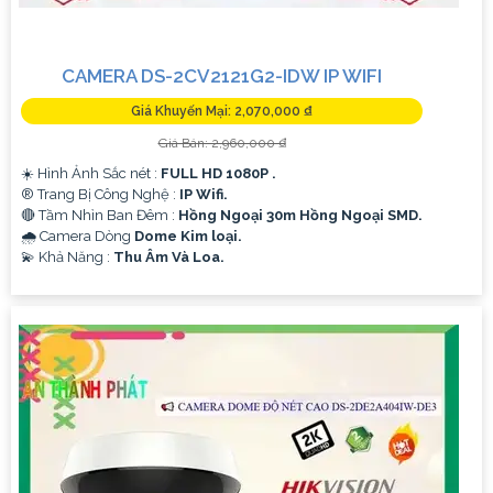
CAMERA DS-2CV2121G2-IDW IP WIFI
Giá Khuyến Mại: 2,070,000 ₫
Giá Bán: 2,960,000 ₫
☀️ Hình Ảnh Sắc nét :
FULL HD 1080P .
®️ Trang Bị Công Nghệ :
IP Wifi.
🔴 Tầm Nhìn Ban Đêm :
Hồng Ngoại 30m Hồng Ngoại SMD.
🌧️ Camera Dòng
Dome Kim loại.
️💫 Khả Năng :
Thu Âm Và Loa.