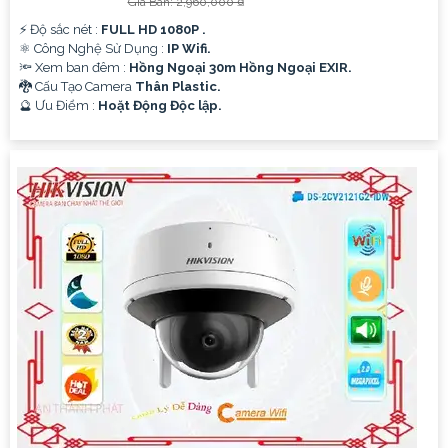
Giá Bán: 2,960,000 ₫
️⚡ Độ sắc nét :
FULL HD 1080P .
⚛️ Công Nghệ Sử Dụng :
IP Wifi.
🔦 Xem ban đêm :
Hồng Ngoại 30m Hồng Ngoại EXIR.
🐉️ Cấu Tạo Camera
Thân Plastic.
️🔮 Ưu Điểm :
Hoặt Động Độc lập.