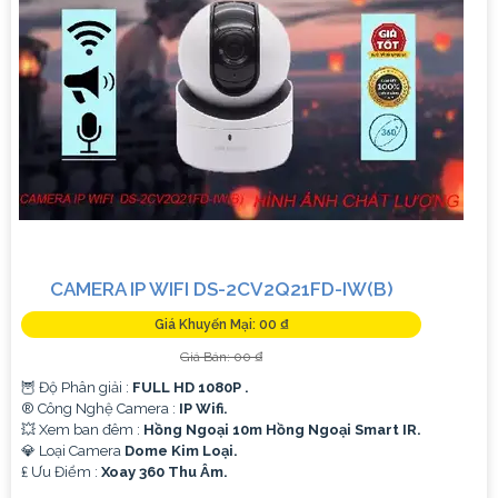
CAMERA IP WIFI DS-2CV2Q21FD-IW(B)
Giá Khuyến Mại: 00 ₫
Giá Bán: 00 ₫
🦉 Độ Phân giải :
FULL HD 1080P .
®️ Công Nghệ Camera :
IP Wifi.
💥 Xem ban đêm :
Hồng Ngoại 10m Hồng Ngoại Smart IR.
💎 Loại Camera
Dome Kim Loại.
️₤ Ưu Điểm :
Xoay 360 Thu Âm.