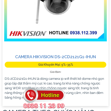
CAMERA HIKVISION DS-2CD2121G1-IHUN
Giá Khuyến Mại: 5%-35%
Giá Bán:
DS-2CD2121G1-IHUN là dòng camera ip wifi thiết kế dome nhỏ gọn
giúp lắp đặt thẫm mỹ cực kì cao, trang bị khả năng chống ngược
sáng WDR 120dB giúp nhìn chống ngược sáng tốt, trang bị tính
năng thông minh hàng rào ảo, xâm nhập vùng cấm, nhìn ban đêm
bằng hồng ngoại 30m