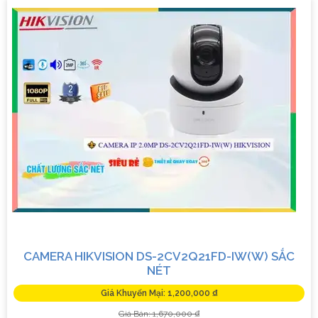
CAMERA HIKVISION DS-2CV2Q21FD-IW(W) SẮC
NÉT
Giá Khuyến Mại: 1,200,000 ₫
Giá Bán: 1,670,000 ₫