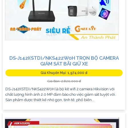
DS-J142I(STD)/NKS422W0H TRỌN BỘ CAMERA
GIÁM SÁT BÃI GIỮ XE
Giá Khuyến Mại: 1,974,000 ₫
Giá Bán: 2,820,000 ₫
DS-J142I(STD)/NKS422W0H là bộ kit wifi 2 camera Hikvision với
chất lượng hình ảnh 2.0 MP đảm bảo cho việc giám sát tuyệt vời.
Sản phẩm được thiết kế nhỏ gọn, tinh tế, phổ biến...