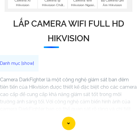
Camera Wifi
Bộ Camera Ghi
Camera Ai
Camera Ip
Hikvision Ngoài
Âm Hikvision
Hikvision
Hikvision Chất
Trời 360
Lượng
LẮP CAMERA WIFI FULL HD
HIKVISION
Camera DarkFighter là một công nghệ giám sát ban đêm
tiên tiến của Hikvision được thiết kế đặc biệt cho các camera
cao cấp để cung cấp khả năng giám sát tốt trong môi
trường ánh sáng tối. Với công nghệ cảm biến hình ảnh của
camera DarkFighter bạn có thể quan sát rõ ràng và chi tiết
ngay cả trong điều kiện ánh sáng yếu. Công nghệ
DarkFighter của Hikvision cung cấp khả năng tái tạo màu
sắc chính xác và hình ảnh sắc nét, cho phép bạn nhìn rõ ràng