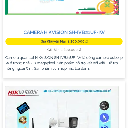
CAMERA HIKVISION SH-IVB21UF-IW
Giá Khuyến Mại: 1,200,000 ₫
Giá Bán: 1,600,000 ₫
Camera quan sát HIKVISION SH-IVB21UF-IW là dòng camera cube ip
Wifi trong nhà 2.0 megapixel. Sản phẩm hỗ trợ kết nôi wifi , Hỗ trợ
hồng ngoại 5m , Sản phẩm tích hợp mic loa đàm...