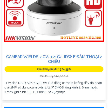
CAMEAR WIFI DS-2CV2121G2-IDW E ĐÀM THOẠI 2
CHIỀU
Giá Khuyến Mại: 5%-35%
Giá Bán: 3,070,000 ₫
Hikvision DS-2CV2121G2-IDW E là dòng camera không dây độ phân
giải 2MP, sử dụng cảm biến 1/2. 7" CMOS, ống kính 2. 8mm hoặc
4mm, ghi hình Full HD 1080P ở 25/30fps