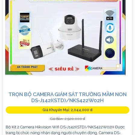
TRỌN BỘ CAMERA GIÁM SÁT TRƯỜNG MẦM NON
DS-J142I(STD)/NKS422W02H
Giá Khuyến Mại: 2,044,000 ₫
Giá Bán: 2,920,000 ₫
Bộ Kit 2 Camera Hikvision Wifi DS-J142I(STD)/NKS422W02H Được
trang bị chức năng nhận dạng người chuyển động, Camera DS-