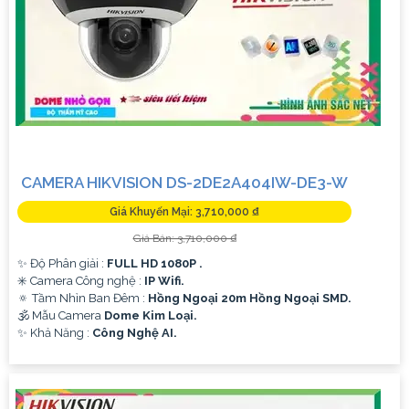
CAMERA HIKVISION DS-2DE2A404IW-DE3-W
Giá Khuyến Mại: 3,710,000 ₫
Giá Bán: 3,710,000 ₫
✨ Độ Phân giải :
FULL HD 1080P .
✳️ Camera Công nghệ :
IP Wifi.
🔅 Tầm Nhìn Ban Đêm :
Hồng Ngoại 20m Hồng Ngoại SMD.
🕉️ Mẫu Camera
Dome Kim Loại.
️✨ Khả Năng :
Công Nghệ AI.