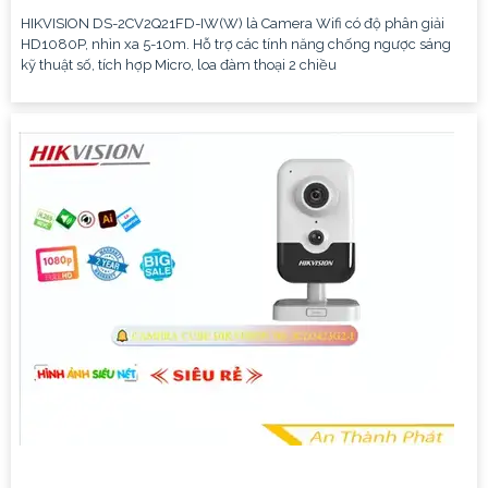
HIKVISION DS-2CV2Q21FD-IW(W) là Camera Wifi có độ phân giải
HD1080P, nhìn xa 5-10m. Hỗ trợ các tính năng chống ngược sáng
kỹ thuật số, tích hợp Micro, loa đàm thoại 2 chiều