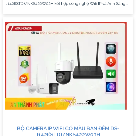
J142I(STD)/NKS422W02H kết hợp công nghệ Wifi IP và Ánh Sáng...
BỘ CAMERA IP WIFI CÓ MÀU BAN ĐÊM DS-
J142I(STD)/NKS422W03H