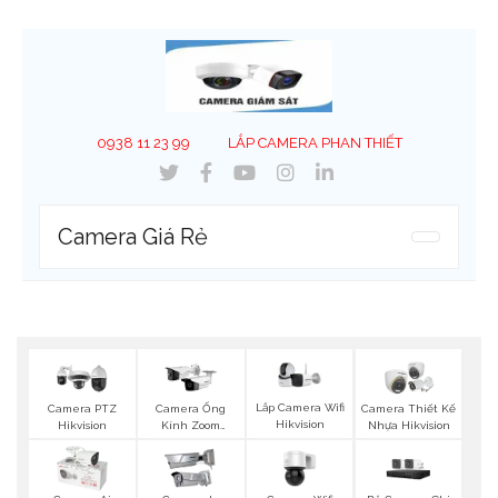
0938 11 23 99
LẮP CAMERA PHAN THIẾT
Camera Giá Rẻ
Lắp Camera Wifi
Camera PTZ
Camera Ống
Camera Thiết Kế
Hikvision
Hikvision
Kính Zoom
Nhựa Hikvision
Hikvision