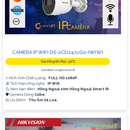
CAMERA IP WIFI DS-2CD2421G0-IW(W)
Giá Khuyến Mại: 30%
Giá Bán: 2,490,000 ₫
️⚡ Hình Ành Chất Lượng :
FULL HD 1080P .
🕉️ Tích hợp công nghệ :
IP Wifi.
🌜 Xem ban đêm :
Hồng Ngoại 10m Hồng Ngoại Smart IR.
🛡 Camera Dòng
Cube.
️🆑 Ưu Điểm :
Thu Âm Và Loa.