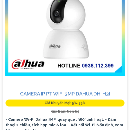
CAMERA IP PT WIFI 3MP DAHUA DH-H3I
Giá Khuyến Mại: 5%-35%
Giá Bán: liên hệ
- Camera Wi-Fi Dahua 3MP, quay quét 360° linh hoạt. - Đàm
thoại 2 chiều, tích hợp mic & loa. - Kết nối Wi-Fi 6 ổn định, xem