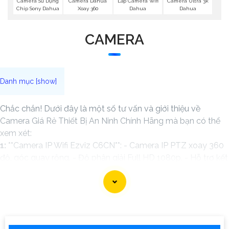
Lắp Camera Wifi
Camera Sử Dụng
Camera Dahua
Camera Ultra 3k
Dahua
Chip Sony Dahua
Xoay 360
Dahua
CAMERA
Chắc chắn! Dưới đây là một số tư vấn và giới thiệu về
Camera Giá Rẻ Thiết Bị An Ninh Chính Hãng mà bạn có thể
xem xét:
1:
**Camera IP Wifi Ezviz C6CN**: - Camera IP PTZ xoay 360
độ, góc quay rộng. - Độ phân giải Full HD 1080p. - Hỗ trợ kết
nối không dây WiFi. - Tích hợp công nghệ hồng ngoại thông
minh. - Phù hợp để theo dõi khoảng cách xa.
📽
2:
**Camera Hikvision DS-2CD1021-I**: - Camera IP công
nghệ H.265+ tiết kiệm băng thông. - Độ phân giải 2MP
(1920x1080). - Hỗ trợ chống ngược sáng kỹ thuật số. - Thiết