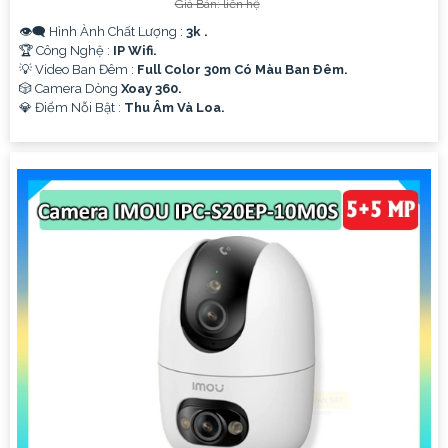
Giá Bán: liên hệ
👁️‍🗨 Hình Ành Chất Lượng :
3k .
🏆 Công Nghệ :
IP Wifi.
💡 Video Ban Đêm :
Full Color 30m Có Màu Ban Ðêm.
🎲 Camera Dòng
Xoay 360.
️💎 Điểm Nỗi Bật :
Thu Âm Và Loa.