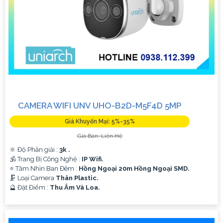
CAMERA WIFI UNV UHO-B2D-M5F4D 5MP
Giá Khuyến Mại: 5%-35%
Giá Bán: Liên Hệ
🔆 Độ Phân giải :
3k .
🕉️ Trang Bị Công Nghệ :
IP Wifi.
⭐ Tầm Nhìn Ban Đêm :
Hồng Ngoại 20m Hồng Ngoại SMD.
🗜️ Loại Camera
Thân Plastic.
️🔮 Đặt Điểm :
Thu Âm Và Loa.