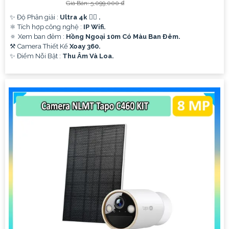
Giá Bán: 5,099,000 ₫
✨ Độ Phân giải :
Ultra 4k 👍🏾 .
⚛️ Tích hợp công nghệ :
IP Wifi.
🔅 Xem ban đêm :
Hồng Ngoại 10m Có Màu Ban Ðêm.
⚒ Camera Thiết Kế
Xoay 360.
️✨ Điểm Nỗi Bật :
Thu Âm Và Loa.
'