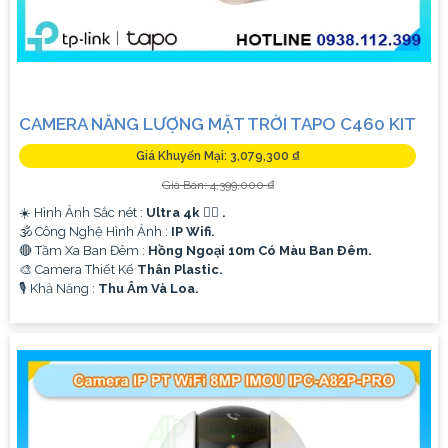
CAMERA NĂNG LƯỢNG MẶT TRỜI TAPO C460 KIT
Giá Khuyến Mại: 3,079,300 ₫
Giá Bán: 4,399,000 ₫
☀️ Hình Ảnh Sắc nét :
Ultra 4k 👍🏾 .
🕉️ Công Nghệ Hình Ảnh :
IP Wifi.
🔴 Tầm Xa Ban Đêm :
Hồng Ngoại 10m Có Màu Ban Ðêm.
🎨 Camera Thiết Kế
Thân Plastic.
️🎙 Khả Năng :
Thu Âm Và Loa.