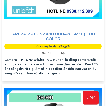
CAMERA IP PT UNV WIFI UHO-P2C-M4F4 FULL
COLOR
Giá Khuyến Mại: 5%-35%
Giá Bán: liên hệ
Camera IP PT UNV WiUho-P2C-M4F4Fi là dòng camera wifi
không dâ cho phép xem hình ảnh màu đậm ban đêm Đèn LED
ánh sáng ấm hỗ trợ tầm nhìn ban đêm lên đến 30m vừa chiếu
sáng vừa cảnh báo với độ phân giải 4