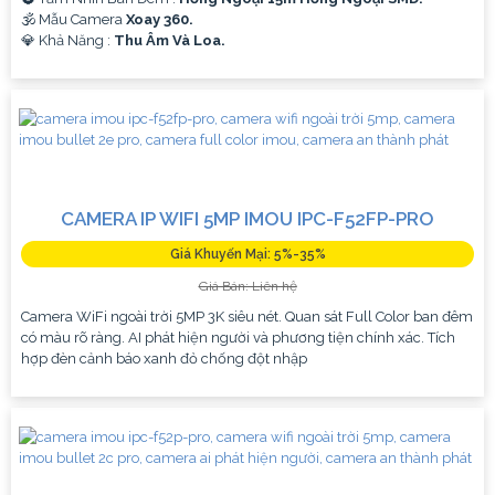
🕉️ Mẫu Camera
Xoay 360.
️💎 Khả Năng :
Thu Âm Và Loa.
CAMERA IP WIFI 5MP IMOU IPC-F52FP-PRO
Giá Khuyến Mại: 5%-35%
Giá Bán: Liên hệ
Camera WiFi ngoài trời 5MP 3K siêu nét. Quan sát Full Color ban đêm
có màu rõ ràng. AI phát hiện người và phương tiện chính xác. Tích
hợp đèn cảnh báo xanh đỏ chống đột nhập