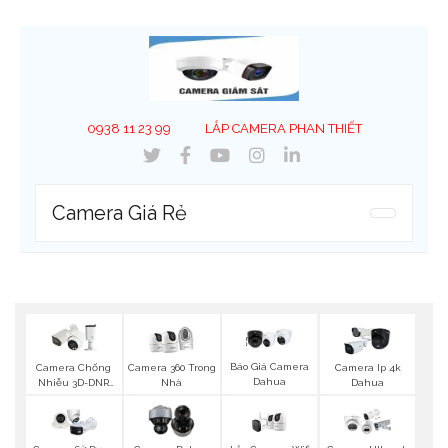
0938 11 23 99
LẮP CAMERA PHAN THIẾT
Camera Giá Rẻ
Báo Giá Camera
Camera Chống
Camera 360 Trong
Camera Ip 4k
Dahua
Nhiễu 3D-DNR
Nhà
Dahua
Dahua