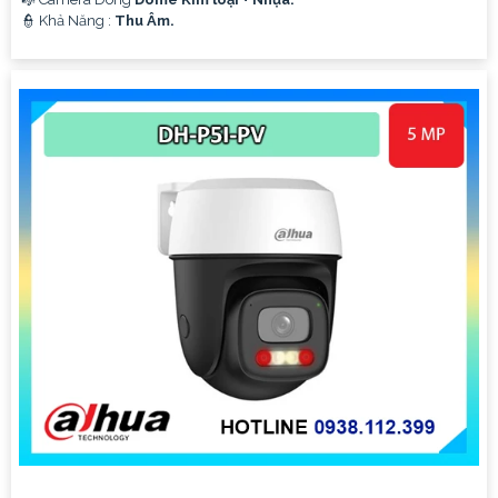
️👮 Khả Năng :
Thu Âm.