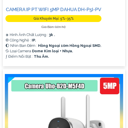
CAMERA IP PT WIFI 5MP DAHUA DH-P5I-PV
Giá Khuyến Mại: 5%-35%
Giá Bán: liên hệ
☀️ Hình Ành Chất Lượng :
3k .
®️ Công Nghệ :
IP.
🌔 Nhìn Ban Đêm :
Hồng Ngoại 10m Hồng Ngoại SMD.
💦 Loại Camera
Dome Kim loại + Nhựa.
️ƒ Điểm Nỗi Bật :
Thu Âm.