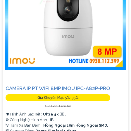
CAMERA IP PT WIFI 8MP IMOU IPC-A82P-PRO
Giá Khuyến Mại: 5%-35%
Giá Bán: Liên hệ
👁 Hình Ảnh Sắc nét :
Ultra 4k 👍🏾 .
⚙ Công Nghệ Hình Ảnh :
IP.
💡 Tầm Xa Ban Đêm :
Hồng Ngoại 10m Hồng Ngoại SMD.
🎼️ Camera Dòng
Dome Kim loại + Nhựa.