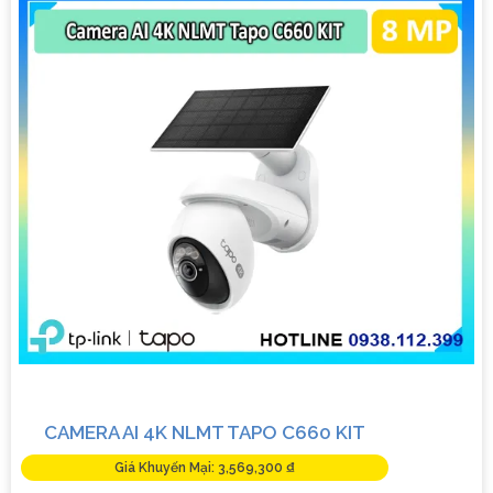
kế vỏ nhựa chống va đập. - Hồng ngoại ban đêm khoảng
cách lên đến 30m.
✳️
3:
**Camera Dahua HDCVI HAC-HFW1200T**: - Camera
HDCVI 2MP hỗ trợ chất lượng hình ảnh cao. - Lens cố định
3.6mm. - Tầm quan sát hồng ngoại lên đến 20m. - Chống
ngược sáng Digital WDR, cân bằng sáng, chống nhiễu 3D. -
Giá phải chăng với chất lượng
chắc chắn hơn
.
Nhớ kiểm tra và lựa chọn sản phẩm phù hợp với nhu cầu sử
dụng và không gian lắp đặt của bạn. Bạn có thể tham khảo
thêm thông tin chi tiết và mua hàng tại các cửa hàng điện tử
uy tín hoặc cửa hàng thiết bị an ninh chuyên nghiệp. Chúc
bạn tìm được giải pháp an ninh phù hợp!
CAMERA AI 4K NLMT TAPO C660 KIT
Giá Khuyến Mại: 3,569,300 ₫