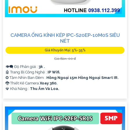
CAMERA ỐNG KÍNH KÉP IPC-S20EP-10M0S SIÊU
NÉT
Giá Khuyến Mại: 5%-35%
Giá Bán: 00 ₫
👁️‍🗨 Độ Phân giải :
3k .
🤖️ Trang Bị Công Nghệ :
IP Wifi.
✪ Tầm Nhìn Ban Đêm :
Hồng Ngoại 15m Hồng Ngoại Smart IR.
🐉️ Thiết Kế Camera
Xoay 360.
️💎 Khả Năng :
Thu Âm Và Loa.