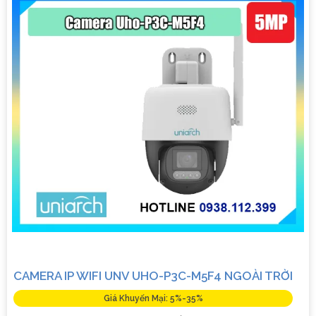
CAMERA IP WIFI UNV UHO-P3C-M5F4 NGOÀI TRỜI
Giá Khuyến Mại: 5%-35%