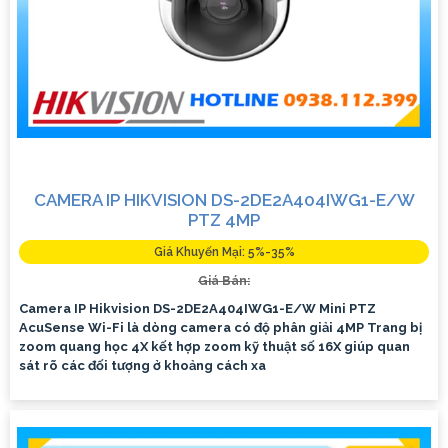
CAMERA IP HIKVISION DS-2DE2A404IWG1-E/W
PTZ 4MP
Giá Khuyến Mại: 5%-35%
Giá Bán:
Camera IP Hikvision DS-2DE2A404IWG1-E/W Mini PTZ
AcuSense Wi-Fi là dòng camera có độ phân giải 4MP Trang bị
zoom quang học 4X kết hợp zoom kỹ thuật số 16X giúp quan
sát rõ các đối tượng ở khoảng cách xa