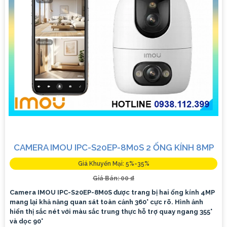
CAMERA IMOU IPC-S20EP-8M0S 2 ỐNG KÍNH 8MP
Giá Khuyến Mại: 5%-35%
Giá Bán: 00 ₫
Camera IMOU IPC-S20EP-8M0S được trang bị hai ống kính 4MP
mang lại khả năng quan sát toàn cảnh 360° cực rõ. Hình ảnh
hiển thị sắc nét với màu sắc trung thực hỗ trợ quay ngang 355°
và dọc 90°