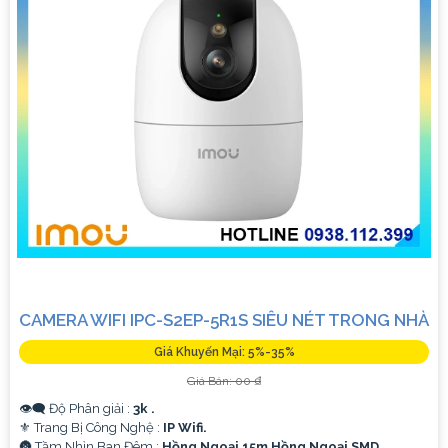
CAMERA WIFI IPC-S2EP-5R1S SIÊU NÉT TRONG NHÀ
Giá Khuyến Mại: 5%-35%
Giá Bán: 00 ₫
👁️‍🗨 Độ Phân giải :
3k .
⚜️ Trang Bị Công Nghệ :
IP Wifi.
🌚 Tầm Nhìn Ban Đêm :
Hồng Ngoại 15m Hồng Ngoại SMD.