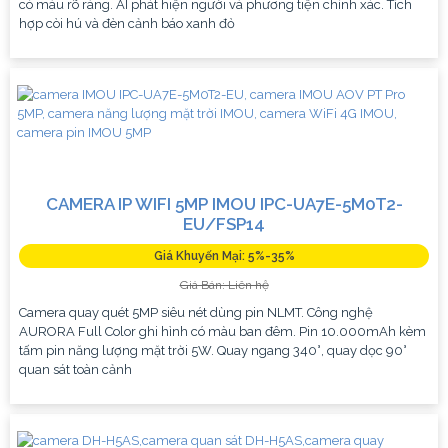
có màu rõ ràng. AI phát hiện người và phương tiện chính xác. Tích
hợp còi hú và đèn cảnh báo xanh đỏ
CAMERA IP WIFI 5MP IMOU IPC-UA7E-5M0T2-
EU/FSP14
Giá Khuyến Mại: 5%-35%
Giá Bán: Liên hệ
Camera quay quét 5MP siêu nét dùng pin NLMT. Công nghệ
AURORA Full Color ghi hình có màu ban đêm. Pin 10.000mAh kèm
tấm pin năng lượng mặt trời 5W. Quay ngang 340°, quay dọc 90°
quan sát toàn cảnh