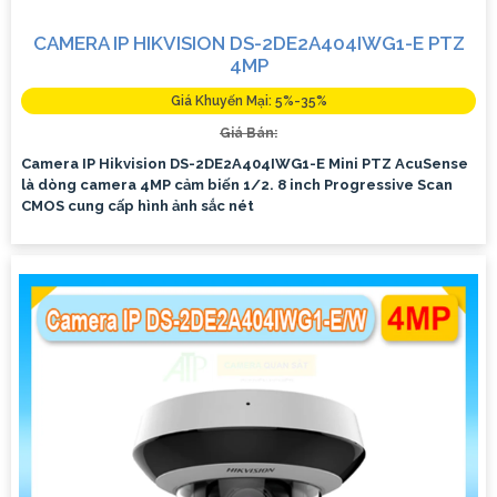
CAMERA IP HIKVISION DS-2DE2A404IWG1-E PTZ
4MP
Giá Khuyến Mại: 5%-35%
Giá Bán:
Camera IP Hikvision DS-2DE2A404IWG1-E Mini PTZ AcuSense
là dòng camera 4MP cảm biến 1/2. 8 inch Progressive Scan
CMOS cung cấp hình ảnh sắc nét