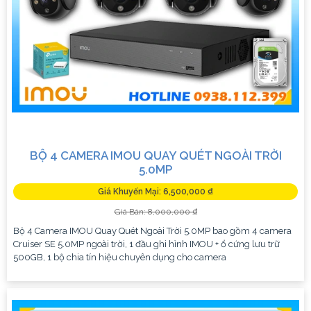
BỘ 4 CAMERA IMOU QUAY QUÉT NGOÀI TRỜI
5.0MP
Giá Khuyến Mại: 6,500,000 ₫
Giá Bán: 8,000,000 ₫
Bộ 4 Camera IMOU Quay Quét Ngoài Trời 5.0MP bao gồm 4 camera
Cruiser SE 5.0MP ngoài trời, 1 đầu ghi hình IMOU + ổ cứng lưu trữ
500GB, 1 bộ chia tín hiệu chuyên dụng cho camera