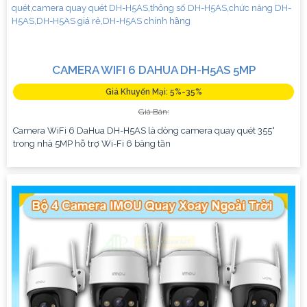
CAMERA WIFI 6 DAHUA DH-H5AS 5MP
Giá Khuyến Mại: 5%-35%
Giá Bán:
Camera WiFi 6 DaHua DH-H5AS là dòng camera quay quét 355°
trong nhà 5MP hỗ trợ Wi-Fi 6 băng tần