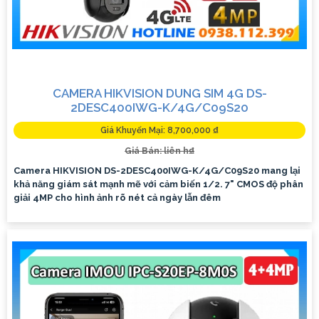
CAMERA HIKVISION DUNG SIM 4G DS-
2DESC400IWG-K/4G/C09S20
Giá Khuyến Mại: 8,700,000 ₫
Giá Bán: liên h₫
Camera HIKVISION DS-2DESC400IWG-K/4G/C09S20 mang lại
khả năng giám sát mạnh mẽ với cảm biến 1/2. 7" CMOS độ phân
giải 4MP cho hình ảnh rõ nét cả ngày lẫn đêm