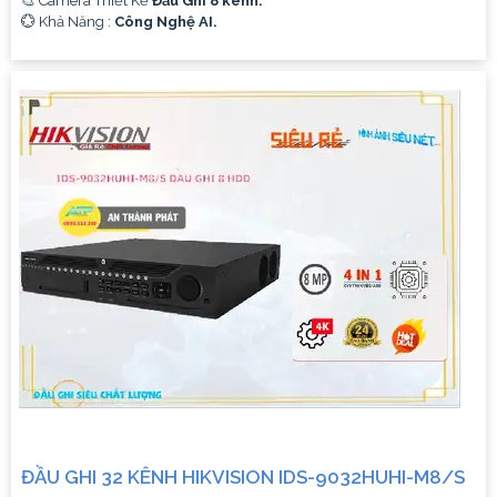
🎨 Camera Thiết Kế
Đầu Ghi 8 kênh.
️💮 Khả Năng :
Công Nghệ AI.
ĐẦU GHI 32 KÊNH HIKVISION IDS-9032HUHI-M8/S