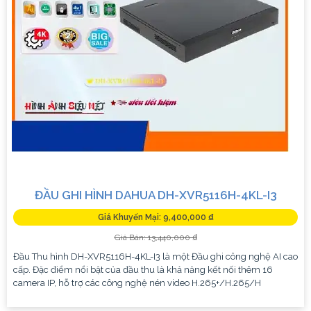
ĐẦU GHI HÌNH DAHUA DH-XVR5116H-4KL-I3
Giá Khuyến Mại: 9,400,000 ₫
Giá Bán: 13,440,000 ₫
Đầu Thu hình DH-XVR5116H-4KL-I3 là một Đầu ghi công nghệ AI cao
cấp. Đặc điểm nổi bật của đầu thu là khả năng kết nối thêm 16
camera IP, hỗ trợ các công nghệ nén video H.265+/H.265/H