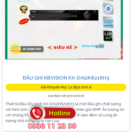
ĐẦU GHI KBVISION KX-DAI2K8216H3
Giá Khuyến Mại: 12,850,000 ₫
Giá Bán: 18,300,000 ₫
Thiết bị Đầu Ghi Hình KX-DAi2K8216H3 là một Đầu ghi chất lượng
với hình ảnh siêu sắc nét Ultra 4K và độ phân giải 8MP. Ấn tượng ơn
với những thông số là chất lượng hình ảnh ban đêm vô cùng ấn
tượng nhờ công nghệ hiện đại