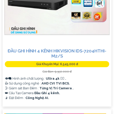
ĐẦU GHI HÌNH 4 KÊNH HIKVISION IDS-7204HTHI-
M2/S
Giá Khuyến Mại: 6,545,000 ₫
Giá Bán: 9,350,000 ₫
👁️‍🗨 Hình ảnh chất lượng :
Ultra 4k 👍🏾 .
👍 Sử dụng công nghệ :
AHD CVI TVI BCS.
🌛 Giám sát Ban Đêm :
Từng Vị Trí Camera .
👑 Cấu Tạo Camera
Đầu Ghi 4 kênh.
️📡 Đặt Điểm :
Công Nghệ AI.