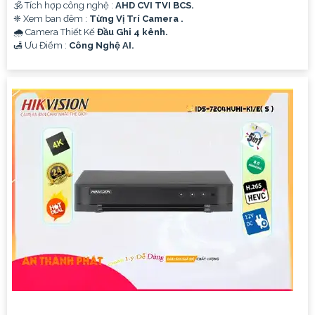
🕉️ Tích hợp công nghệ :
AHD CVI TVI BCS.
❈ Xem ban đêm :
Từng Vị Trí Camera .
🌧️ Camera Thiết Kế
Đầu Ghi 4 kênh.
️🛃 Ưu Điểm :
Công Nghệ AI.