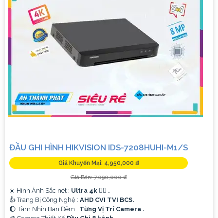
ĐẦU GHI HÌNH HIKVISION IDS-7208HUHI-M1/S
Giá Khuyến Mại: 4,950,000 ₫
Giá Bán: 7,090,000 ₫
☀️ Hình Ảnh Sắc nét :
Ultra 4k 👍🏾 .
👍 Trang Bị Công Nghệ :
AHD CVI TVI BCS.
🌔 Tầm Nhìn Ban Đêm :
Từng Vị Trí Camera .