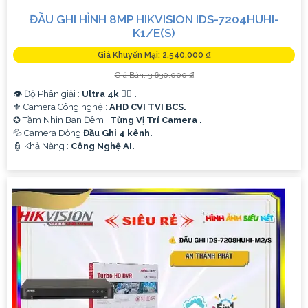
ĐẦU GHI HÌNH 8MP HIKVISION IDS-7204HUHI-
K1/E(S)
Giá Khuyến Mại: 2,540,000 ₫
Giá Bán: 3,630,000 ₫
👁 Độ Phân giải :
Ultra 4k 👍🏾 .
⚜️ Camera Công nghệ :
AHD CVI TVI BCS.
✪ Tầm Nhìn Ban Đêm :
Từng Vị Trí Camera .
💦 Camera Dòng
Đầu Ghi 4 kênh.
️👮 Khả Năng :
Công Nghệ AI.