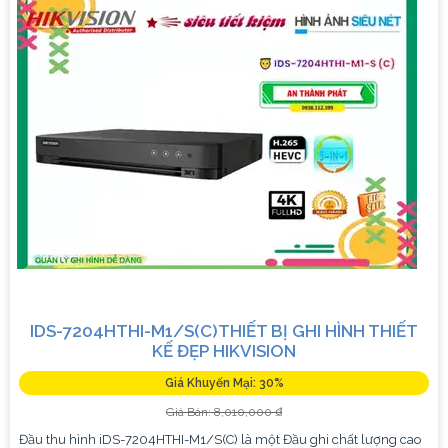
IDS-7204HTHI-M1/S(C)THIẾT BỊ GHI HÌNH THIẾT
KẾ ĐẸP HIKVISION
Giá Khuyến Mại: 30%
Giá Bán: 8,010,000 ₫
Đầu thu hình iDS-7204HTHI-M1/S(C) là một Đầu ghi chất lượng cao