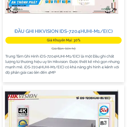
ĐẦU GHI HIKVISION IDS-7204HUHI-M1/E(C)
Giá Khuyến Mại: 30%
Giá Bán: liên hệ
Trung Tâm Ghi Hình iDS-7204HUHI-M1/E(C) là một Đầu ghi chất
lượng từ thương hiệu uy tín Hikvision. Được thiết kế nhỏ gọn nhưng
mạnh mẽ, iDS-7204HUHI-M1/E(C) có khả năng ghi hình 4 kênh với
độ phân giải cao lên đến 4MP