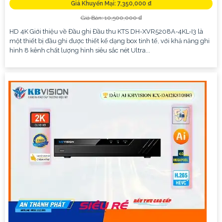
Giá Khuyến Mại: 7,350,000 ₫
Giá Bán: 10,500,000 ₫
HD 4K Giới thiệu về Đầu ghi Đầu thu KTS DH-XVR5208A-4KL-I3 là
một thiết bị đầu ghi được thiết kế dạng box tinh tế, với khả năng ghi
hình 8 kênh chất lượng hình siêu sắc nét Ultra...