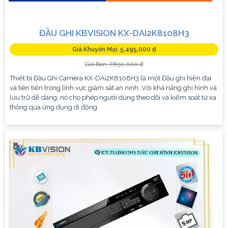
ĐẦU GHI KBVISION KX-DAI2K8108H3
Giá Khuyến Mại: 5,495,000 ₫
Giá Bán: 7,850,000 ₫
Thiết bị Đầu Ghi Camera KX-DAi2K8108H3 là một Đầu ghi hiện đại
và tiên tiến trong lĩnh vực giám sát an ninh. Với khả năng ghi hình và
lưu trữ dễ dàng, nó cho phép người dùng theo dõi và kiểm soát từ xa
thông qua ứng dụng di động