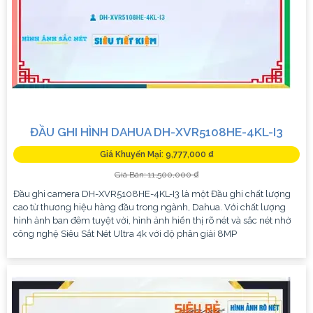
ĐẦU GHI HÌNH DAHUA DH-XVR5108HE-4KL-I3
Giá Khuyến Mại: 9,777,000 ₫
Giá Bán: 11,500,000 ₫
Đầu ghi camera DH-XVR5108HE-4KL-I3 là một Đầu ghi chất lượng
cao từ thương hiệu hàng đầu trong ngành, Dahua. Với chất lượng
hình ảnh ban đêm tuyệt vời, hình ảnh hiển thị rõ nét và sắc nét nhờ
công nghệ Siêu Sắt Nét Ultra 4k với độ phân giải 8MP