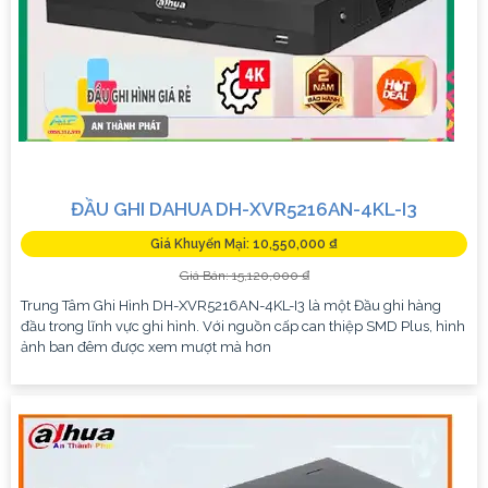
ĐẦU GHI DAHUA DH-XVR5216AN-4KL-I3
Giá Khuyến Mại: 10,550,000 ₫
Giá Bán: 15,120,000 ₫
Trung Tâm Ghi Hình DH-XVR5216AN-4KL-I3 là một Đầu ghi hàng
đầu trong lĩnh vực ghi hình. Với nguồn cấp can thiệp SMD Plus, hình
ảnh ban đêm được xem mượt mà hơn