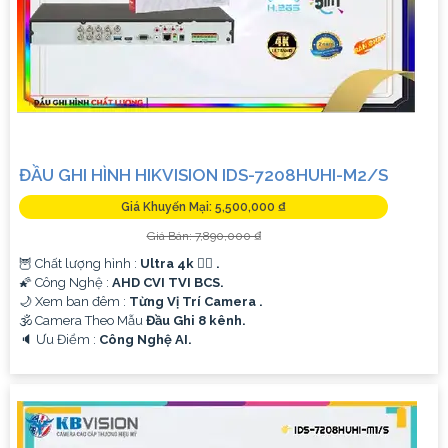
ĐẦU GHI HÌNH HIKVISION IDS-7208HUHI-M2/S
Giá Khuyến Mại: 5,500,000 ₫
Giá Bán: 7,890,000 ₫
🦉 Chất lượng hình :
Ultra 4k 👍🏾 .
🌠 Công Nghệ :
AHD CVI TVI BCS.
🌙 Xem ban đêm :
Từng Vị Trí Camera .
🕉️ Camera Theo Mẫu
Đầu Ghi 8 kênh.
️🔈 Ưu Điểm :
Công Nghệ AI.