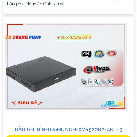
thống hoạt động ổn định, lâu dài
ĐẦU GHI HÌNH DAHUA DH-XVR5208A-4KL-I3