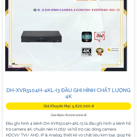
DH-XVR5104H-4KL-I3 ĐẦU GHI HÌNH CHẤT LƯỢNG
4K
Giá Khuyến Mại: 5,620,000 ₫
Giá Bán: 6,100,000 ₫
Đầu ghi hình 4 kênh DH-XVR5104H-4KL-I3 là đầu ghi hình 4 kênh hỗ
trợ camera 4K, chuẩn nén H.265+ và hỗ trợ các dòng camera
HDCVI/ TVI/ AHD, IP & Analog, thiết kế vỏ chất liệu kim loại, giúp hệ