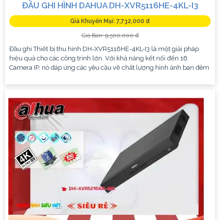
ĐẦU GHI HÌNH DAHUA DH-XVR5116HE-4KL-I3
Giá Khuyến Mại: 7,732,000 ₫
Giá Bán: 9,500,000 ₫
Đầu ghi Thiết bị thu hình DH-XVR5116HE-4KL-I3 là một giải pháp
hiệu quả cho các công trình lớn. Với khả năng kết nối đến 16
Camera IP, nó đáp ứng các yêu cầu về chất lượng hình ảnh ban đêm