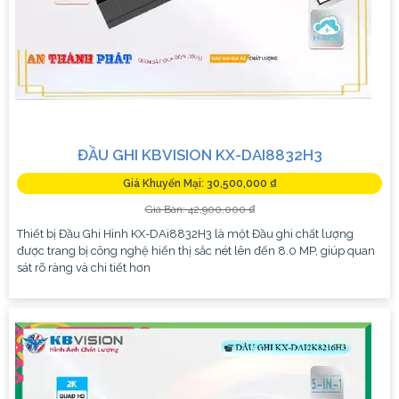
ĐẦU GHI KBVISION KX-DAI8832H3
Giá Khuyến Mại: 30,500,000 ₫
Giá Bán: 42,900,000 ₫
Thiết bị Đầu Ghi Hình KX-DAi8832H3 là một Đầu ghi chất lượng
được trang bị công nghệ hiển thị sắc nét lên đến 8.0 MP, giúp quan
sát rõ ràng và chi tiết hơn