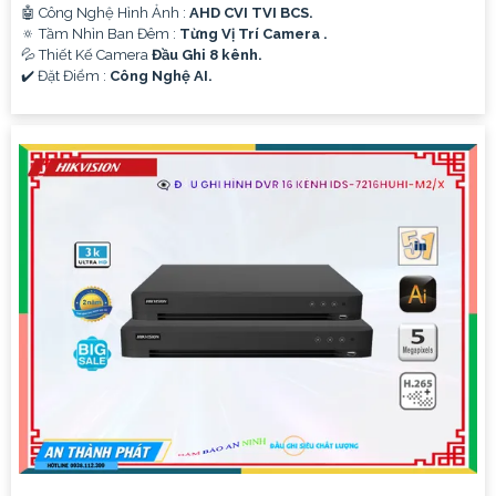
'
🤖️ Công Nghệ Hình Ảnh :
AHD CVI TVI BCS.
🔅 Tầm Nhìn Ban Đêm :
Từng Vị Trí Camera .
💦 Thiết Kế Camera
Đầu Ghi 8 kênh.
️✔️ Đặt Điểm :
Công Nghệ AI.