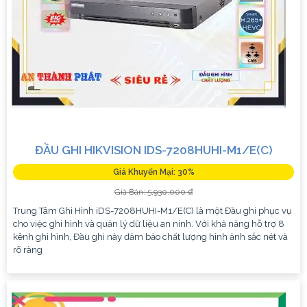
ĐẦU GHI HIKVISION IDS-7208HUHI-M1/E(C)
Giá Khuyến Mại: 30%
Giá Bán: 5,930,000 ₫
Trung Tâm Ghi Hình iDS-7208HUHI-M1/E(C) là một Đầu ghi phục vụ
cho việc ghi hình và quản lý dữ liệu an ninh. Với khả năng hỗ trợ 8
kênh ghi hình, Đầu ghi này đảm bảo chất lượng hình ảnh sắc nét và
rõ ràng