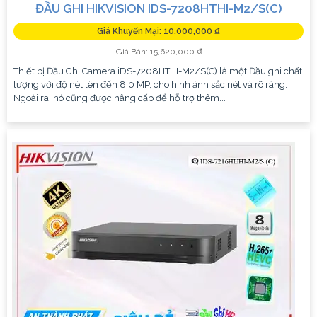
ĐẦU GHI HIKVISION IDS-7208HTHI-M2/S(C)
Giá Khuyến Mại: 10,000,000 ₫
Giá Bán: 15,620,000 ₫
Thiết bị Đầu Ghi Camera iDS-7208HTHI-M2/S(C) là một Đầu ghi chất
lượng với độ nét lên đến 8.0 MP, cho hình ảnh sắc nét và rõ ràng.
Ngoài ra, nó cũng được nâng cấp để hỗ trợ thêm...