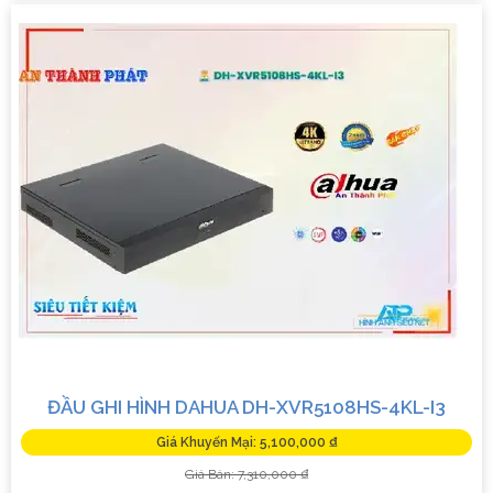
ĐẦU GHI HÌNH DAHUA DH-XVR5108HS-4KL-I3
Giá Khuyến Mại: 5,100,000 ₫
Giá Bán: 7,310,000 ₫