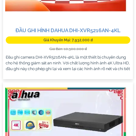
ĐẦU GHI HÌNH DAHUA DHI-XVR5216AN-4KL
Giá Khuyến Mại: 7,932,000 ₫
Giá Bán: 10,500,000 ₫
Đầu ghi camera DHI-XVR5216AN-4KL là một thiết bị chuyên dụng
cho hệ thống giám sát an ninh. Với chất lượng hình ảnh 4K Ultra HD,
đầu ghi này cho phép ghi lại và xem lại các hình ảnh rõ nét và chi tiết