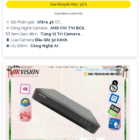
Giá Khuyến Mại: 30%
Giá Bán: Liên hệ
🔅 Độ Phân giải :
Ultra 4k 👍🏾 .
⚛️ Công Nghệ Camera :
AHD CVI TVI BCS.
💥 Xem ban đêm :
Từng Vị Trí Camera .
🐜 Loại Camera
Đầu Ghi 32 kênh.
️♚ Ưu Điểm :
Công Nghệ AI.