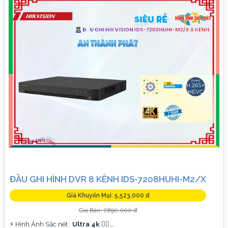
kế vỏ nhựa chống va đập. - Hồng ngoại ban đêm khoảng
cách lên đến 30m.
✳️
3:
**Camera Dahua HDCVI HAC-HFW1200T**: - Camera
HDCVI 2MP hỗ trợ chất lượng hình ảnh cao. - Lens cố định
3.6mm. - Tầm quan sát hồng ngoại lên đến 20m. - Chống
ngược sáng Digital WDR, cân bằng sáng, chống nhiễu 3D. -
Giá phải chăng với chất lượng
chắc chắn hơn
.
Nhớ kiểm tra và lựa chọn sản phẩm phù hợp với nhu cầu sử
dụng và không gian lắp đặt của bạn. Bạn có thể tham khảo
thêm thông tin chi tiết và mua hàng tại các cửa hàng điện tử
uy tín hoặc cửa hàng thiết bị an ninh chuyên nghiệp. Chúc
bạn tìm được giải pháp an ninh phù hợp!
ĐẦU GHI HÌNH DVR 8 KÊNH IDS-7208HUHI-M2/X
Giá Khuyến Mại: 5,523,000 ₫
Giá Bán: 7,890,000 ₫
️⚡ Hình Ảnh Sắc nét :
Ultra 4k 👍🏾 .