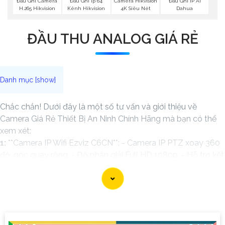
Đầu Ghi Camera
Đầu Ghi Ip 64
Camera Hikvision
Đầu Ghi IP Ai
H.265 Hikvision
Kênh Hikvision
4K Siêu Nét
Dahua
ĐẦU THU ANALOG GIÁ RẺ
Chắc chắn! Dưới đây là một số tư vấn và giới thiệu về
Camera Giá Rẻ Thiết Bị An Ninh Chính Hãng mà bạn có thể
xem xét:
1:
**Camera IP Wifi Ezviz C6CN**: - Camera IP PTZ xoay 360
độ, góc quay rộng. - Độ phân giải Full HD 1080p. - Hỗ trợ kết
nối không dây WiFi. - Tích hợp công nghệ hồng ngoại thông
minh. - Phù hợp để theo dõi khoảng cách xa.
📽
2:
**Camera Hikvision DS-2CD1021-I**: - Camera IP công
nghệ H.265+ tiết kiệm băng thông. - Độ phân giải 2MP
(1920x1080). - Hỗ trợ chống ngược sáng kỹ thuật số. - Thiết