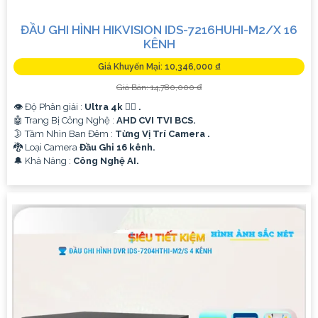
ĐẦU GHI HÌNH HIKVISION IDS-7216HUHI-M2/X 16
KÊNH
Giá Khuyến Mại: 10,346,000 ₫
Giá Bán: 14,780,000 ₫
👁 Độ Phân giải :
Ultra 4k 👍🏾 .
🤖️ Trang Bị Công Nghệ :
AHD CVI TVI BCS.
🌛 Tầm Nhìn Ban Đêm :
Từng Vị Trí Camera .
🐉️ Loại Camera
Đầu Ghi 16 kênh.
️🔔 Khả Năng :
Công Nghệ AI.