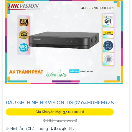
ĐẦU GHI HÌNH HIKVISION IDS-7204HUHI-M1/S
Giá Khuyến Mại: 3,100,000 ₫
Giá Bán: 4,430,000 ₫
🔅 Hình Ành Chất Lượng :
Ultra 4k 👍🏾 .