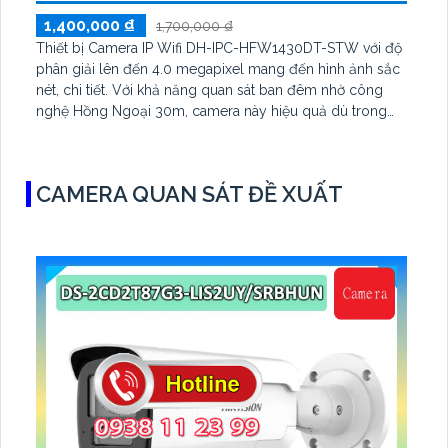
1,400,000 ₫
1,700,000 ₫
Thiết bị Camera IP Wifi DH-IPC-HFW1430DT-STW với độ
phân giải lên đến 4.0 megapixel mang đến hình ảnh sắc
nét, chi tiết. Với khả năng quan sát ban đêm nhờ công
nghệ Hồng Ngoại 30m, camera này hiệu quả dù trong
điều kiện ánh sáng yếu. Sử dụng công nghệ IP Wifi,
không lo bị giảm chất lượng, đảm bảo hình ảnh rõ ràng
CAMERA QUAN SÁT ĐỀ XUẤT