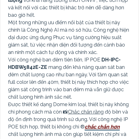
lượng
với khả năng tương thích ONVIF, việc tích hợp
và kết nối với các thiết bị khác trở nên dễ dàng hơn
bao giờ hết.
Một trong những ưu điểm nổi bật của thiết bị này
chính là Công Nghệ AI mà nó sở hữu. Công nghệ hiện
đại được ứng dụng Phục vụ tăng cường hiệu suất
giám sát, từ việc nhận diện đối tượng đến cảnh báo
an ninh một cách tự động và chính xác.
Với công nghệ ban đêm tiên tiến, IP POE
DH-IPC-
HDBW5842E-ZE
mang đến khả năng quan sát ban
đêm chất lượng cao như ban ngày. Với tầm quan sát
full color lên đến 40m, thiết bị này thích hợp cho việc
giám sát công trình vào ban đêm mà vẫn giữ được
chất lượng hình ảnh sắc nét.
Được thiết kế dạng Dome kim loại, thiết bị này không
chỉ phong cách mà còn 📸
Chắc chắn rằng
độ bền và
độ ổn định trong quá trình sử dụng. Với công nghệ IP
POE tích hợp, thiết bị không chỉ ®️
chắc chắn hơn
chất lượng hình ảnh mà còn giúp tiết kiệm chi phí và