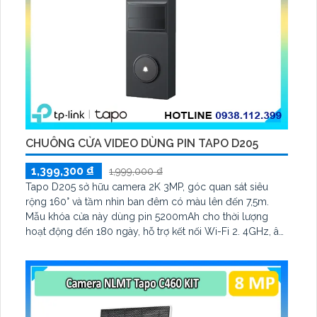
CHUÔNG CỬA VIDEO DÙNG PIN TAPO D205
1,399,300 ₫
1,999,000 ₫
Tapo D205 sở hữu camera 2K 3MP, góc quan sát siêu
rộng 160° và tầm nhìn ban đêm có màu lên đến 7,5m.
Mẫu khóa cửa này dùng pin 5200mAh cho thời lượng
hoạt động đến 180 ngày, hỗ trợ kết nối Wi-Fi 2. 4GHz, âm
thanh hai chiều và lưu trữ qua thẻ microSD tối đa 512GB