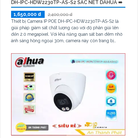
DH-IPC-HDW2230TP-AS-S2 SẮC NÉT DAHUA ➠
1,650,000 ₫
2,400,000 ₫
Thiết bị Camera IP POE DH-IPC-HDW2230TP-AS-S2 là
giải pháp giám sát chất lượng cao với độ phân giải lên
đến 2.0 megapixel. Với khả năng quan sát ban đêm nhờ
ánh sáng hồng ngoại 30m, camera này còn trang bị
công nghệ IP POE giúp truyền tải dữ liệu mà không giảm
chất lượng. Ngoài ra, thiết bị hỗ trợ chuẩn ONVIF, dễ dàng
lắp đặt trong căn hộ, nhà phố, hoặc công trình công
nghiệp