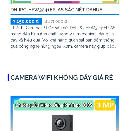
DH-IPC-HFW3241EP-AS SẮC NÉT DAHUA
3,150,000 ₫
4,471,000 ₫
Thiết bị Camera IP POE sắc nét DH-IPC-HFW3241EP-AS
mang đến hình ảnh chất lượng 2.0 megapixel, đáng tin
cậy và hiệu quả. Với khả năng quan sát ban đêm thông
qua công nghệ hồng ngoại 50m, camera này giúp bảo
vệ an ninh một cách tối ưu. Được trang bị công nghệ IP
POE tiên tiến giữ chất lượng ổn định, Starlight camera
xưởng sản xuất chất lượng cao, với thân kim loại chắc
chắn
CAMERA WIFI KHÔNG DÂY GIÁ RẺ