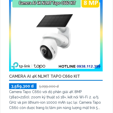
CAMERA AI 4K NLMT TAPO C660 KIT
3,569,300 ₫
5,099,000 ₫
Camera Tapo C660 với độ phân giải 4K 8MP
(3840×2160), zoom kỹ thuật số 18×, kết nối Wi-Fi 2. 4/5
GHz và pin lithium-ion 10000 mAh sạc lại. Camera Tapo
C660 còn được trang bị tấm pin năng lượng mặt trời 5.
2V 2. 5W, tích hợp AI phát hiện người, thú cưng, phương