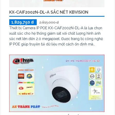
KX-CAIF2002N-DL-A SẮC NÉT KBVISION
1,829,750 ₫
2,815,000 ₫
Thiết bị Camera IP POE KX-CAiF2002N-DL-A là lựa chọn
xuất sắc cho hệ thống giám sát với chất lượng hình ảnh
sắc nét lên đến 2.0 megapixel. Được trang bị công nghệ
IP POE giúp truyền tải dữ liệu một cách ổn định mà
không giảm chất lượng. Với khả năng quan sát ban đêm
nhờ hồng ngoại 30m, camera này cung cấp hình ảnh
chất lượng màu sắc đúng tiêu chuẩn