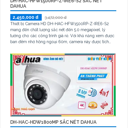
DH-HAC-HFW1500RP-Z-IRE6-S2 SẮC NÉT
DAHUA
2,450,000 ₫
3,472,000 ₫
Thiết bị Camera HD DH-HAC-HFW1500RP-Z-IRE6-S2
mang đến chất lượng sắc nét đến 5.0 megapixel, lý
tưởng cho các công trình giá rẻ. Với khả năng xem được
ban đêm nhờ hồng ngoại 60m, camera này được tích
hợp công nghệ AHD, CVI, TVI, BCS có độ bền cao hơn
Starlight. Thiết kế nhỏ gọn và ấn tượng, chất liệu kim loại
chống nước, chống bụi bẩn, đảm bảo hiệu suất hoạt
động ổn định
DH-HAC-HDW1800MP SẮC NÉT DAHUA