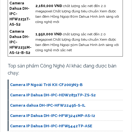
Camera
2,160,000 VNĐ
chất lượng sắc nét đến 2.0
Dahua DH-
megapixel Chất lượng đúng tiêu chuẩn Xem được
IPC-
ban đêm Hồng Ngoại 80m Dahua Hình ảnh sáng với
HFW2231T-
công nghệ mới
AS-S2
Camera
1,950,000 VNĐ
chất lượng sắc nét đến 2.0
Dahua DH-
megapixel Chất lượng đúng tiêu chuẩn Xem được
IPC-
ban đêm Hồng Ngoại 50m Dahua Hình ảnh sáng với
HFW2231M-
công nghệ mới sắc nét
AS-I2-B-S2
Top sản phẩm Công Nghệ AI khác đang được bán
chạy:
Camera IP Ngoài Trời KX-CF2003N3-B
Camera IP Dahua DH-IPC-HDW2831TP-ZS-S2
Camera dahua DH-IPC-HFW2249S-S-IL
Camera IP Dahua DH-IPC-HFW3241MP-AS-I2
Camera IP Dahua DH-IPC-HFW5442TP-ASE