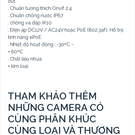
out
. Chuẩn tương thích Onvif 2.4
. Chuẩn chống nước IP67
. chống va đập IK10
. Điện áp DC12V / AC24V hoặc PoE (802.3af), Hỗ trợ
tính năng ePoE
. Nhiệt độ hoạt động : -30ºC ~
+ 60ºC
. Chất liệu nhựa
+ kim loại.
THAM KHẢO THÊM
NHỮNG CAMERA CÓ
CÙNG PHÂN KHÚC
CÙNG LOẠI VÀ THƯƠNG