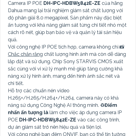
Camera IP POE
DH-IPC-HDBW5842E-ZE
của hãng
Dahua mang lại trải nghiệm giám sát chất lượng với
độ phân giải 8.0 megapixel. Sản phẩm này đặc biệt
ấn tượng với khả năng giám sát từng chi tiết nhỏ một
cách rõ nét, giúp bạn bảo vệ và quản lý tài sản hiệu
quả.
Với công nghệ IP POE tích hợp, camera không chỉ 📸
Chắc chắn rằng
chất lượng hình ảnh mà còn dễ dàng
lắp đặt và sử dụng. Chip Sony STARVIS CMOS xuất
sắc cùng với vi xử lý mạnh mẽ giúp tăng cường khả
năng xử lý hình ảnh, mang đến hình ảnh sắc nét và
chi tiết.
Hỗ trợ các chuẩn nén video
H.265+/H.265/H.264+/H.264, camera này có khả
năng sử dụng Công Nghệ AI thông minh. ♻
Điểm
nhấn ấn tượng là
làm cho việc áp dụng camera IP
POE
DH-IPC-HDBW5842E-ZE
vào các công trình,
dự án giám sát trở nên hiệu quả và tiện lợi.
Với công nghệ ban đêm ONVIF, bạn có thể tin tưởng