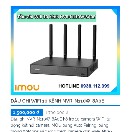
tiện, lưu trữ thẻ microSD tối đa 512 GB
ĐẦU GHI WIFI 10 KÊNH NVR-N110W-8A0E
1,500,000 ₫
1,700,000 ₫
Đầu ghi NVR-N110W-8A0E hỗ trợ 10 camera WiFi, tự
động kết nối camera IMOU bằng Auto Pairing, băng
thông 90Mbps và tương thích camera đến 8MP. NVR-