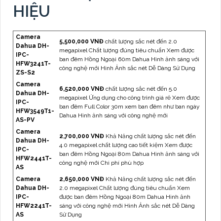
HIỆU
Camera
5,500,000 VNĐ
chất lượng sắc nét đến 2.0
Dahua DH-
megapixel Chất lượng đúng tiêu chuẩn Xem được
IPC-
ban đêm Hồng Ngoại 60m Dahua Hình ảnh sáng với
HFW3241T-
công nghệ mới Hình Ảnh sắc nét Dễ Dàng Sử Dụng
ZS-S2
Camera
6,520,000 VNĐ
chất lượng sắc nét đến 5.0
Dahua DH-
megapixel Ứng dụng cho công trình giá rẻ Xem được
IPC-
ban đêm Full Color 30m xem ban đêm như ban ngày
HFW3549T1-
Dahua Hình ảnh sáng với công nghệ mới
AS-PV
Camera
2,700,000 VNĐ
Khả Năng chất lượng sắc nét đến
Dahua DH-
4.0 megapixel chất lượng cao tiết kiệm Xem được
IPC-
ban đêm Hồng Ngoại 80m Dahua Hình ảnh sáng với
HFW2441T-
công nghệ mới Chi phí phù hợp
AS
Camera
2,650,000 VNĐ
Khả Năng chất lượng sắc nét đến
Dahua DH-
2.0 megapixel Chất lượng đúng tiêu chuẩn Xem
IPC-
được ban đêm Hồng Ngoại 80m Dahua Hình ảnh
HFW2241T-
sáng với công nghệ mới Hình Ảnh sắc nét Dễ Dàng
AS
Sử Dụng