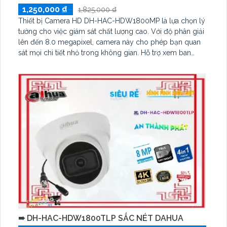
1,250,000 ₫
1,825,000 ₫
Thiết bị Camera HD DH-HAC-HDW1800MP là lựa chọn lý
tưởng cho việc giám sát chất lượng cao. Với độ phân giải
lên đến 8.0 megapixel, camera này cho phép bạn quan
sát mọi chi tiết nhỏ trong không gian. Hỗ trợ xem ban
đêm với hồng ngoại có tầm quan sát lên đến 30m
➠ DH-HAC-HDW1800TLP SẮC NÉT DAHUA