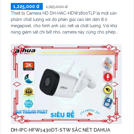
1,225,000 ₫
1,745,000 ₫
Thiết bị Camera HD DH-HAC-HDW1800TLP là một sản
phẩm chất lượng với độ phân giải cao lên đến 8.0
megapixel, cho hình ảnh sắc nét và chất lượng. Với khả
năng giám sát chi tiết nhỏ, camera này cũng cho phép
quan sát ban đêm với công nghệ Hồng Ngoại 30m. Được
trang bị công nghệ AHD, CVI, TVI, BCS, camera này
mang độ bền cao hơn và hỗ trợ thu hình chất lượng, đặc
biệt phù hợp cho căn hộ, nhà phố
DH-IPC-HFW1430DT-STW SẮC NÉT DAHUA