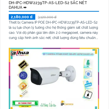
DH-IPC-HDW2239TP-AS-LED-S2 SẮC NÉT
DAHUA ➠
2,180,000 ₫
3,120,000 ₫
Thiết bị Camera IP POE DH-IPC-HDW2239TP-AS-LED-S2
là sự lựa chọn lý tưởng cho hệ thống giám sát chất lượng
cao. Với độ phân giải lên đến 2.0 megapixel, camera này
cung cấp hình ảnh sắc nét, chất lượng đúng tiêu chuẩn.
Đặc biệt, khả năng xem Full Color ban đêm trong
khoảng cách 30m giúp ghi lại hình ảnh rõ nét ngay cả
khi ánh sáng yếu