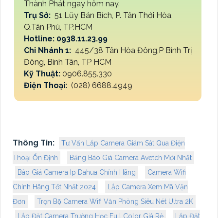
Thành Phát ngay hôm nay.
Trụ Sở:
51 Lũy Bán Bích, P. Tân Thới Hòa,
Q.Tân Phú, TP.HCM
Hotline: 0938.11.23.99
Chi Nhánh 1:
445/38 Tân Hòa Đông,P Bình Trị
Đông, Bình Tân, TP HCM
Kỹ Thuật:
0906.855.330
Điện Thoại:
(028) 6688.4949
Thông Tin:
Tư Vấn Lắp Camera Giám Sát Qua Điện
Thoại Ổn Định
Bảng Báo Giá Camera Avetch Mới Nhất
Báo Giá Camera Ip Dahua Chính Hãng
Camera Wifi
Chính Hãng Tốt Nhất 2024
Lắp Camera Xem Mã Vận
Đơn
Trọn Bộ Camera Wifi Văn Phòng Siêu Nét Ultra 2K
Lắp Đặt Camera Trường Học Full Color Giá Rẻ
Lắp Đặt