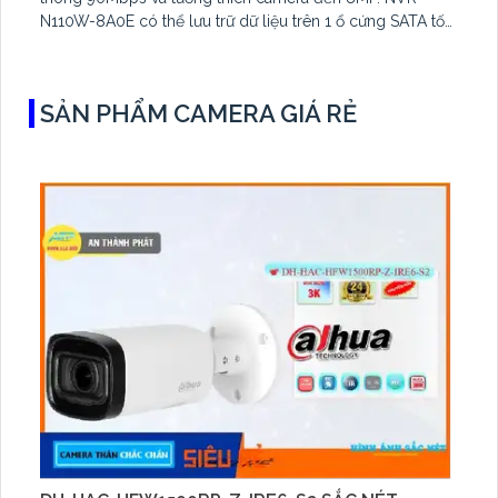
N110W-8A0E có thể lưu trữ dữ liệu trên 1 ổ cứng SATA tối
đa 16TB, 2 cổng USB và dùng phần mềm Imou Life
SẢN PHẨM CAMERA GIÁ RẺ