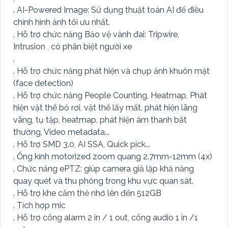
. AI-Powered Image: Sử dụng thuật toán AI để điều
chỉnh hình ảnh tối ưu nhất.
. Hỗ trợ chức năng Bảo vệ vành đai: Tripwire,
Intrusion , có phân biệt người xe
.
. Hỗ trợ chức năng phát hiện và chụp ảnh khuôn mặt
(face detection)
. Hỗ trợ chức năng People Counting, Heatmap, Phát
hiện vật thể bỏ rơi, vật thể lấy mất, phát hiện lãng
vãng, tụ tập, heatmap, phát hiện âm thanh bất
thường, Video metadata...
. Hỗ trợ SMD 3.0, AI SSA, Quick pick...
. Ống kính motorized zoom quang 2.7mm-12mm (4x)
. Chức năng ePTZ: giúp camera giả lập khả năng
quay quét và thu phóng trong khu vực quan sát.
. Hỗ trợ khe cắm thẻ nhớ lên đến 512GB
. Tích hợp mic
. Hỗ trợ cổng alarm 2 in / 1 out, cổng audio 1 in /1