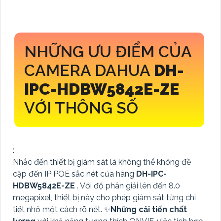
NHỮNG ƯU ĐIỂM CỦA
CAMERA DAHUA
DH-
IPC-HDBW5842E-ZE
VỚI THÔNG SỐ
:
Nhắc đến thiết bị giám sát là không thể không đề
cập đến IP POE sắc nét của hãng
DH-IPC-
HDBW5842E-ZE
. Với độ phân giải lên đến 8.0
megapixel, thiết bị này cho phép giám sát từng chi
tiết nhỏ một cách rõ nét. ✨
Những cải tiến chất