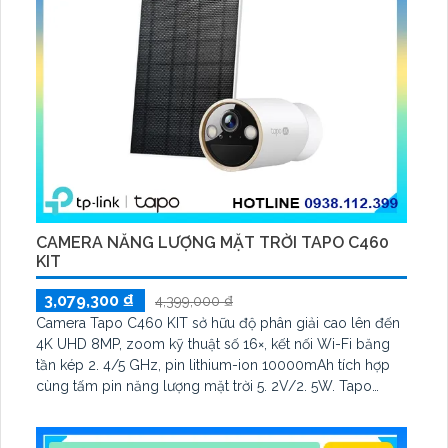
CAMERA NĂNG LƯỢNG MẶT TRỜI TAPO C460
KIT
3,079,300 ₫
4,399,000 ₫
Camera Tapo C460 KIT sở hữu độ phân giải cao lên đến
4K UHD 8MP, zoom kỹ thuật số 16×, kết nối Wi-Fi băng
tần kép 2. 4/5 GHz, pin lithium-ion 10000mAh tích hợp
cùng tấm pin năng lượng mặt trời 5. 2V/2. 5W. Tapo
C460 KIT cũng hỗ trợ quan sát ban đêm màu với cảm
biến Starlight, tầm nhìn lên đến 15 m