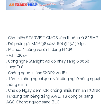
. Cảm biến STARVIS™ CMOS kích thước 1/1.8” 8MP
. Độ phân giải 8MP (3840×2160) @25/30 fps.
. Mã hóa 3 luồng với định dạng H.265
+ và H.264+
. Công nghệ Starlight với độ nhạy sáng 0.0008
Lux@F1.8
. Chống ngược sáng WDR(120dB).
. Tầm xa hồng ngoại 40m với công nghệ hồng ngoại
thông minh
. Chế độ Ngày Đêm ICR, chống nhiễu hình ảnh 3DNR,
Tự động cân bằng trắng AWB, Tự động bù sáng
AGC, Chống ngược sáng BLC
.