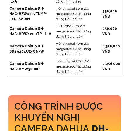
IL-A
công trình giá rẻ
Camera Dahua DH-
Hồng Ngoại 40m 2.0
950,000
HAC-HFW1239TLMP-
megapixel Chất lượng
VNĐ
LED-S2-VN
đúng tiêu chuẩn
Full Color 40m 2.0
Camera Dahua DH-
950,000
megapixel Chất lượng
HAC-HDW1200TP-IL-A
VNĐ
đúng tiêu chuẩn
Hồng Ngoại 30m 2.0
Camera Dahua DH-
8,570,000
megapixel Chất lượng
SD29204UE-GN-W
VNĐ
đúng tiêu chuẩn
Hồng Ngoại 20m 2.0
Camera Dahua DH-
2,256,000
megapixel Chất lượng
HAC-HMW3200P
VNĐ
đúng tiêu chuẩn
CÔNG TRÌNH ĐƯỢC
KHUYẾN NGHỊ
CAMERA DAHUA
DH-