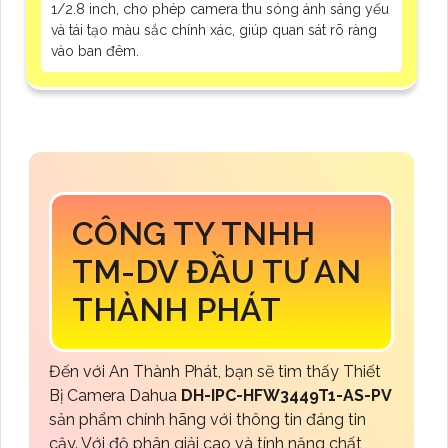
1/2.8 inch, cho phép camera thu sóng ánh sáng yếu
và tái tạo màu sắc chính xác, giúp quan sát rõ ràng
vào ban đêm.
CÔNG TY TNHH
TM-DV ĐẦU TƯ AN
THÀNH PHÁT
Đến với An Thành Phát, bạn sẽ tìm thấy Thiết
Bị Camera Dahua
DH-IPC-HFW3449T1-AS-PV
sản phẩm chính hãng với thông tin đáng tin
cậy. Với độ phân giải cao và tính năng chất