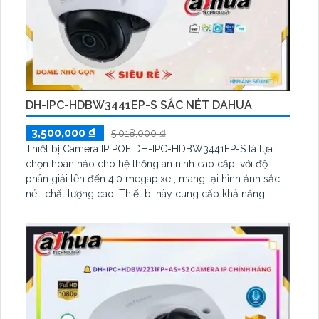
DH-IPC-HDBW3441EP-S SẮC NÉT DAHUA
3,500,000 ₫
5,018,000 ₫
Thiết bị Camera IP POE DH-IPC-HDBW3441EP-S là lựa
chọn hoàn hảo cho hệ thống an ninh cao cấp, với độ
phân giải lên đến 4.0 megapixel, mang lại hình ảnh sắc
nét, chất lượng cao. Thiết bị này cung cấp khả năng
quan sát ban đêm thông qua công nghệ hồng ngoại lên
đến 50m. Với tính năng IP POE tiên tiến, Camera không bị
giảm chất lượng dù hoạt động liên tục