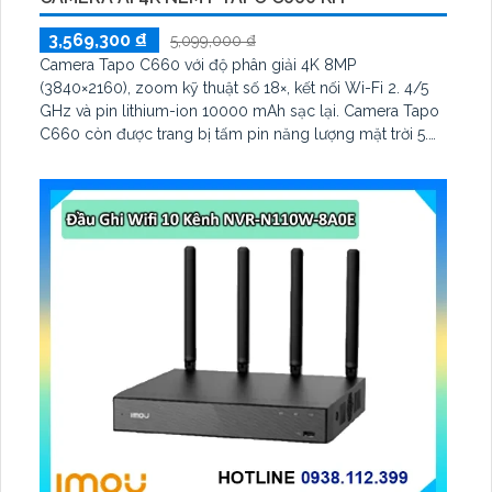
3,569,300 ₫
5,099,000 ₫
Camera Tapo C660 với độ phân giải 4K 8MP
(3840×2160), zoom kỹ thuật số 18×, kết nối Wi-Fi 2. 4/5
GHz và pin lithium-ion 10000 mAh sạc lại. Camera Tapo
C660 còn được trang bị tấm pin năng lượng mặt trời 5.
2V 2. 5W, tích hợp AI phát hiện người, thú cưng, phương
tiện, lưu trữ thẻ microSD tối đa 512 GB