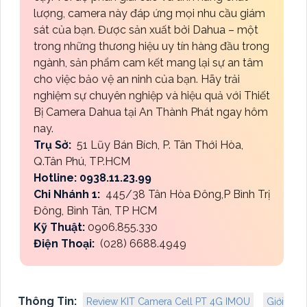
lượng, camera này đáp ứng mọi nhu cầu giám
sát của bạn. Được sản xuất bởi Dahua – một
trong những thương hiệu uy tín hàng đầu trong
ngành, sản phẩm cam kết mang lại sự an tâm
cho việc bảo vệ an ninh của bạn. Hãy trải
nghiệm sự chuyên nghiệp và hiệu quả với Thiết
Bị Camera Dahua tại An Thành Phát ngay hôm
nay.
Trụ Sở:
51 Lũy Bán Bích, P. Tân Thới Hòa,
Q.Tân Phú, TP.HCM
Hotline: 0938.11.23.99
Chi Nhánh 1:
445/38 Tân Hòa Đông,P Bình Trị
Đông, Bình Tân, TP HCM
Kỹ Thuật:
0906.855.330
Điện Thoại:
(028) 6688.4949
Thông Tin:
Review KIT Camera Cell PT 4G IMOU
Giới