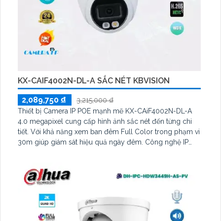
KX-CAIF4002N-DL-A SẮC NÉT KBVISION
2,089,750 ₫
3,215,000 ₫
Thiết bị Camera IP POE mạnh mẽ KX-CAiF4002N-DL-A
4.0 megapixel cung cấp hình ảnh sắc nét đến từng chi
tiết. Với khả năng xem ban đêm Full Color trong phạm vi
30m giúp giám sát hiệu quả ngày đêm. Công nghệ IP
POE giúp duy trì chất lượng hình ảnh ổn định