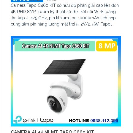
Camera Tapo C460 KIT sở hữu độ phân giải cao lên đến
4K UHD 8MP, zoom kỹ thuật số 16×, kết nối Wi-Fi băng
tần kép 2. 4/5 GHz, pin lithium-ion 10000mAh tích hợp
cùng tấm pin năng lượng mặt trời 5. 2V/2. 5W. Tapo
C460 KIT cũng hỗ trợ quan sát ban đêm màu với cảm
biến Starlight, tầm nhìn lên đến 15 m
CAMERA AI 4K NLMT TAPO C660 KIT