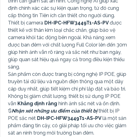
trình cần giám sát an ninh. Công nghệ AI giúp xác
định chính xác các sự kiện quan trọng, từ đó cung
cấp thông tin Tiên ích cần thiết cho người dùng.
Thiết bị camera
DH-IPC-HFW3449T1-AS-PV
được
thiết kế với thân kim loại chắc chắn, giúp bảo vệ
camera khỏi tác động bên ngoài. Khả năng xem
được ban đêm với chất lượng Full Color lên đến 30m
giúp hình ảnh vẫn rõ ràng và sắc nét như ban ngày,
giúp quan sát hiệu quả ngay cả trong điều kiện thiếu
sáng.
Sản phẩm còn được trang bị công nghệ IP POE, giúp
truyền tải dữ liệu và nguồn điện thông qua một dây
cáp duy nhất, giúp tiết kiệm chi phí lắp đặt và bảo trì.
Không bị giảm chất lượng, thiết bị sử dụng IP POE
vẫn
Khẳng định rằng
hình ảnh sắc nét và ổn định.
🔃
Nhận xét những ưu điểm của thiết bị
thiết bị IP
POE sắc nét
DH-IPC-HFW3449T1-AS-PV
là một sản
phẩm đáng tin cậy, có giải pháp tối ưu cho việc giám
sát an ninh trong môi trường ban đêm.