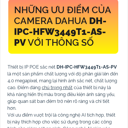
NHỮNG ƯU ĐIỂM CỦA
CAMERA DAHUA
DH-
IPC-HFW3449T1-AS-
PV
VỚI THÔNG SỐ
Thiết bị IP POE sắc nét
DH-IPC-HFW3449T1-AS-PV
là một sản phẩm chất lượng với độ phân giải lên đến
4.0 megapixel, mang lại hình ảnh sắc nét, chất lượng
cao. Điểm đáng
chú trọng nhất
của thiết bị này là
khả năng hiển thị màu trong điều kiện ánh sáng yếu,
giúp quan sát ban đêm trở nên rõ ràng và chi tiết
hơn.
Với ưu điểm vượt trội là công nghệ AI tích hợp, thiết
bị này thích hợp cho việc sử dụng trong các công