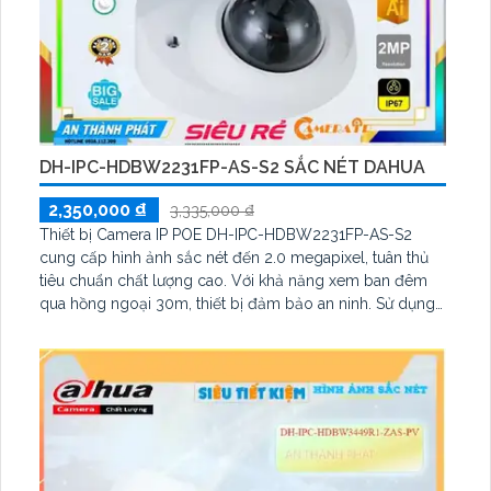
DH-IPC-HDBW2231FP-AS-S2 SẮC NÉT DAHUA
2,350,000 ₫
3,335,000 ₫
Thiết bị Camera IP POE DH-IPC-HDBW2231FP-AS-S2
cung cấp hình ảnh sắc nét đến 2.0 megapixel, tuân thủ
tiêu chuẩn chất lượng cao. Với khả năng xem ban đêm
qua hồng ngoại 30m, thiết bị đảm bảo an ninh. Sử dụng
công nghệ IP POE giúp truyền tải dữ liệu mạnh mẽ mà
không giảm chất lượng