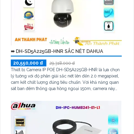
➠ DH-SD5A225GB-HNR SẮC NÉT DAHUA
20,550,000 ₫
29,318,000 ₫
Thiết bị Camera IP POE DH-SD5A225GB-HNR là lựa chọn
lý tưởng với độ phân giải sắc nét lên đến 2.0 megapixel,
cam kết chất lượng đúng tiêu chuẩn. Với khả năng quan
sát ban đêm thông qua hồng ngoại 150m, camera này
còn được trang bị công nghệ IP POE giúp truyền dữ liệu
mạnh mẽ mà không làm giảm chất lượng hình ảnh