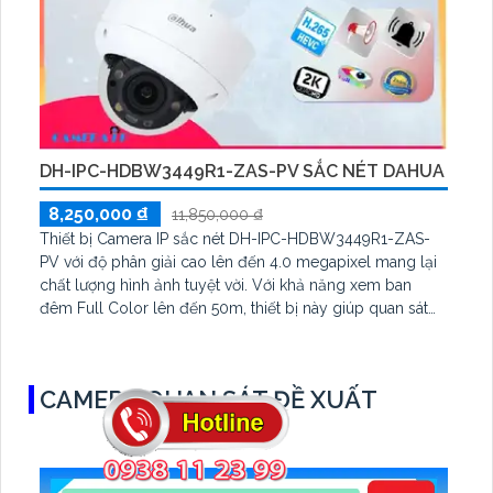
DH-IPC-HDBW3449R1-ZAS-PV SẮC NÉT DAHUA
8,250,000 ₫
11,850,000 ₫
Thiết bị Camera IP sắc nét DH-IPC-HDBW3449R1-ZAS-
PV với độ phân giải cao lên đến 4.0 megapixel mang lại
chất lượng hình ảnh tuyệt vời. Với khả năng xem ban
đêm Full Color lên đến 50m, thiết bị này giúp quan sát
mọi góc cạnh một cách rõ ràng ngay cả vào buổi tối.
Công nghệ IP tiên tiến giúp duy trì chất lượng hình ảnh
màu sắc ngay cả khi chiếu sáng yếu
CAMERA QUAN SÁT ĐỀ XUẤT