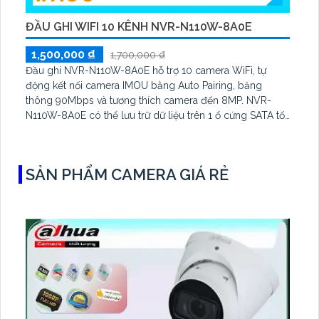
ĐẦU GHI WIFI 10 KÊNH NVR-N110W-8A0E
1,500,000 ₫
1,700,000 ₫
Đầu ghi NVR-N110W-8A0E hỗ trợ 10 camera WiFi, tự
động kết nối camera IMOU bằng Auto Pairing, băng
thông 90Mbps và tương thích camera đến 8MP. NVR-
N110W-8A0E có thể lưu trữ dữ liệu trên 1 ổ cứng SATA tối
đa 16TB, 2 cổng USB và dùng phần mềm Imou Life
SẢN PHẨM CAMERA GIÁ RẺ