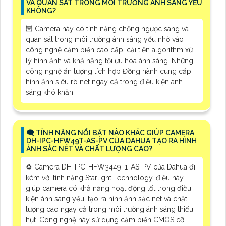
VÀ QUAN SÁT TRONG MÔI TRƯỜNG ÁNH SÁNG YẾU
KHÔNG?
🦉 Camera này có tính năng chống ngược sáng và
quan sát trong môi trường ánh sáng yếu nhờ vào
công nghệ cảm biến cao cấp, cải tiến algorithm xử
lý hình ảnh và khả năng tối ưu hóa ánh sáng. Những
công nghệ ấn tượng tích hợp Đồng hành cung cấp
hình ảnh siêu rõ nét ngay cả trong điều kiện ánh
sáng khó khăn.
🗨️ TÍNH NĂNG NỔI BẬT NÀO KHÁC GIÚP CAMERA
DH-IPC-HFW49T-AS-PV CỦA DAHUA TẠO RA HÌNH
ẢNH SẮC NÉT VÀ CHẤT LƯỢNG CAO?
♻️ Camera DH-IPC-HFW3449T1-AS-PV của Dahua đi
kèm với tính năng Starlight Technology, điều này
giúp camera có khả năng hoạt động tốt trong điều
kiện ánh sáng yếu, tạo ra hình ảnh sắc nét và chất
lượng cao ngay cả trong môi trường ánh sáng thiếu
hụt. Công nghệ này sử dụng cảm biến CMOS cỡ