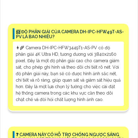
📨 ĐỘ PHÂN GIẢI CỦA CAMERA DH-IPC-HFW49T-AS-
PV LÀ BAO NHIÊU?
👩‍🌾 Camera DH-IPC-HFW3449T1-AS-PV có độ
phân giải 4K Ultra HD, tương đương với 3840x2160
pixel. Đây là một độ phân giải cao cho camera giám
sát, cho phép ghi hình và theo dõi chi tiết rõ nét. Với
độ phân giải này, bạn sẽ có được hình ảnh sắc nét,
chi tiết và rõ ràng, giúp quan sát và giám sát hiệu quả
hơn. Đây là một lựa chọn lý tưởng cho việc cài đặt
hệ thống camera trong các khu vực cần theo dõi
chặt chẽ và đòi hỏi chất lượng hình ảnh cao.
❓ CAMERA NÀY CÓ HỖ TRỢ CHỐNG NGƯỢC SÁNG