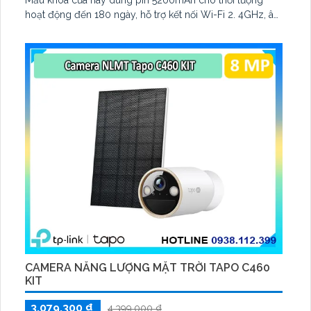
Mẫu khóa cửa này dùng pin 5200mAh cho thời lượng
hoạt động đến 180 ngày, hỗ trợ kết nối Wi-Fi 2. 4GHz, âm
thanh hai chiều và lưu trữ qua thẻ microSD tối đa 512GB
CAMERA NĂNG LƯỢNG MẶT TRỜI TAPO C460
KIT
3,079,300 ₫
4,399,000 ₫