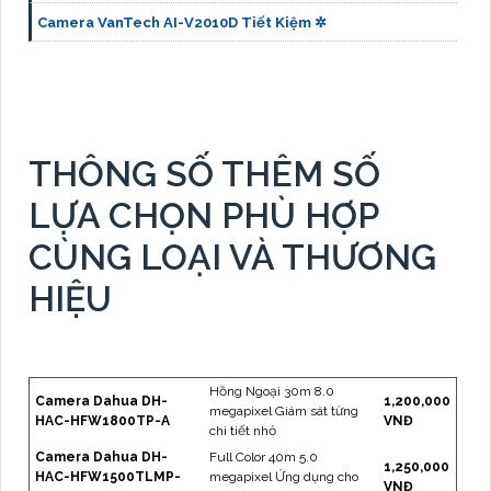
Camera VanTech AI-V2010D Tiết Kiệm ✲
THÔNG SỐ THÊM SỐ
LỰA CHỌN PHÙ HỢP
CÙNG LOẠI VÀ THƯƠNG
HIỆU
Hồng Ngoại 30m 8.0
Camera Dahua DH-
1,200,000
megapixel Giám sát từng
HAC-HFW1800TP-A
VNĐ
chi tiết nhỏ
Camera Dahua DH-
Full Color 40m 5.0
1,250,000
HAC-HFW1500TLMP-
megapixel Ứng dụng cho
VNĐ