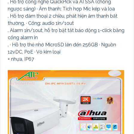
. Hỗ trợ công nghệ QuickPick và AI SSA (chống
ngược sáng) · Âm thanh: Tích hợp Mic kép và loa
. Hỗ trợ đàm thoại 2 chiều, phát hiện âm thanh bất
thường. · Cổng: audio 1in/1out
. Alarm 1in/1out, hỗ trợ bật tắt báo động 1-click bằng
cổng alarm in
. · Hỗ trợ thẻ nhớ MicroSD lên đến 256GB · Nguồn
12vDC, PoE · Vỏ kim loại
+ nhựa, IP67