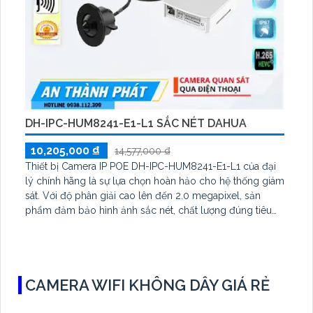
DH-IPC-HUM8241-E1-L1 SẮC NÉT DAHUA
10,205,000 ₫
14,577,000 ₫
Thiết bị Camera IP POE DH-IPC-HUM8241-E1-L1 của đại
lý chính hãng là sự lựa chọn hoàn hảo cho hệ thống giám
sát. Với độ phân giải cao lên đến 2.0 megapixel, sản
phẩm đảm bảo hình ảnh sắc nét, chất lượng đúng tiêu
chuẩn ngay cả trong điều kiện ánh sáng yếu. Sử dụng
công nghệ IP POE và hỗ trợ ONVIF, camera không chỉ giữ
được chất lượng mà còn dễ dàng lắp đặt và quản lý
CAMERA WIFI KHÔNG DÂY GIÁ RẺ