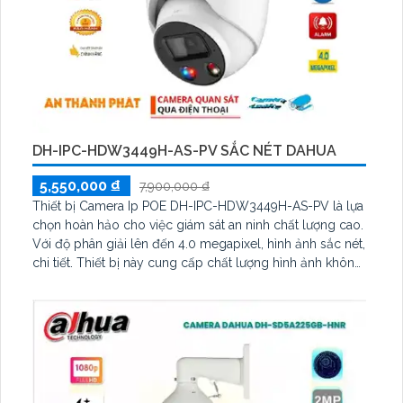
DH-IPC-HDW3449H-AS-PV SẮC NÉT DAHUA
5,550,000 ₫
7,900,000 ₫
Thiết bị Camera Ip POE DH-IPC-HDW3449H-AS-PV là lựa
chọn hoàn hảo cho việc giám sát an ninh chất lượng cao.
Với độ phân giải lên đến 4.0 megapixel, hình ảnh sắc nét,
chi tiết. Thiết bị này cung cấp chất lượng hình ảnh không
thua kém ngày đêm thông qua hồng ngoại 30m