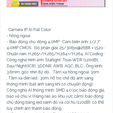
· Camera IP AI Full Color
- hồng ngoại
- Báo động chủ động 4.0MP · Cảm biến ảnh: 1/2.7”
4.0MP CMOS · Độ phân giải: 25/30fps@2688 × 1520 ·
Chuẩn nén: H.265+/H.265/H.264+/H.264, AI Coding ·
Công nghệ hình ảnh: Starlight, True-WDR (120dB),
Day/Night(ICR), 3DDNR, AWB, AGC, BLC · Ống kính:
3.6mm, góc nhìn 82 độ. · Tầm xa hồng ngoại: 30m
. Tầm xa đèn led : 30m, hỗ trợ chế độ ánh sáng
thông minh (bật ánh sáng khi có chuyển động) ·
Công nghệ AI thông minh: SMD 4.0 lọc báo động giả,
bảo vệ chu vi (Hàng rào ảo, khu vực cấm), báo động
chủ động bằng led xanh đỏ và còi hú (110dB), có thể
tùy chỉnh âm thanh báo động.