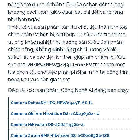
năng xem được hình ảnh Full Color ban đêm trong
khoảng cách 30m giúp quan sát chi tiết và rõ ràng
như ban ngày.
Thiết kế của sản phẩm làm từ chất liệu thân kim loại
chắc chắn và bền bỉ, phù hợp để sử dụng trong môi
trường khắc nghiệt như xưởng sản xuất. Sản phẩm
chính hãng,
Khẳng định rằng
chất lượng và hiệu
suất. Tất cả các tiện ích trên giúp sản phẩm Ip POE
sắc nét
DH-IPC-HFW3449T1-AS-PV
trở thành một
lựa chọn tốt cho việc phân phối an ninh tại công trình
hoặc khu vực cần giám sát.
Đề xuất các sản phẩm Công Nghệ AI đang bán chạy
Camera DahuaDH-IPC-HFW2449T-AS-IL
Camera Ghi Âm Hikvision DS-2CD2363G2-IU
Camera Hikvision DS-2CD2T43G2-2I
Camera Zoom 6MP Hikvision DS-2CD2663G2-IZS