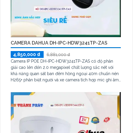
CAMERA DAHUA DH-IPC-HDW3241TP-ZAS
4,850,000 ₫
6,881,000 ₫
Camera IP POE DH-IPC-HDW3241TP-ZAS có độ phân
giải cao lên đến 2.0 megapixel chất lượng sắc nét với
khả năng quan sát ban đêm hồng ngoại 40m chuẩn nén
H265+ phân biệt người và xe camera tích hợp mic ghi âm
to rõ giá rẻ phù hợp cho mọi gia đình