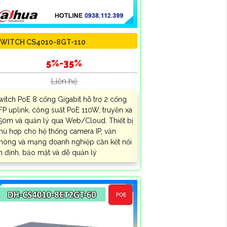
WITCH CS4010-8GT-110
5%-35%
Liên hệ
witch PoE 8 cổng Gigabit hỗ trợ 2 cổng
FP uplink, công suất PoE 110W, truyền xa
50m và quản lý qua Web/Cloud. Thiết bị
hù hợp cho hệ thống camera IP, văn
hòng và mạng doanh nghiệp cần kết nối
n định, bảo mật và dễ quản lý