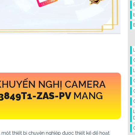
KHUYẾN NGHỊ CAMERA
3849T1-ZAS-PV
MANG
à một thiết bị chuyên nghiệp được thiết kế để hoạt