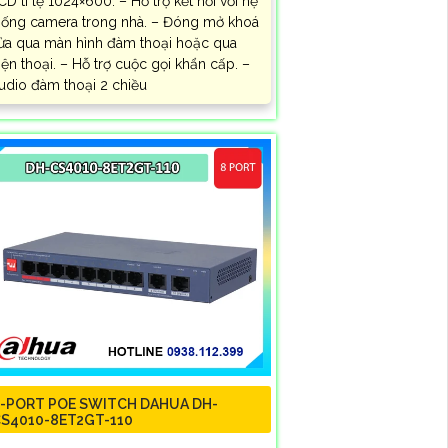
CD tỉ lệ 1024×600. – Hỗ trợ kết nối với hệ
hống camera trong nhà. – Đóng mở khoá
ửa qua màn hình đàm thoại hoặc qua
iện thoại. – Hỗ trợ cuộc gọi khẩn cấp. –
udio đàm thoại 2 chiều
-PORT POE SWITCH DAHUA DH-
S4010-8ET2GT-110