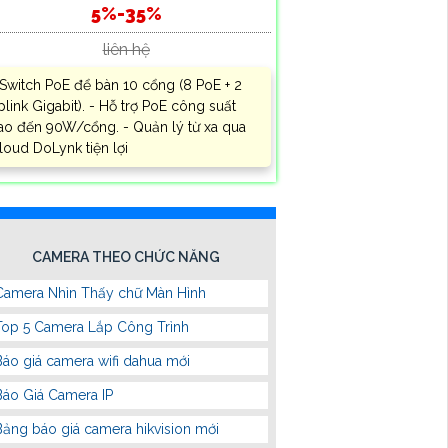
5%-35%
liên hệ
 Switch PoE để bàn 10 cổng (8 PoE + 2
plink Gigabit). - Hỗ trợ PoE công suất
ao đến 90W/cổng. - Quản lý từ xa qua
loud DoLynk tiện lợi
CAMERA THEO CHỨC NĂNG
Camera Nhìn Thấy chữ Màn Hình
Top 5 Camera Lắp Công Trình
Báo giá camera wifi dahua mới
Báo Giá Camera IP
Bảng báo giá camera hikvision mới