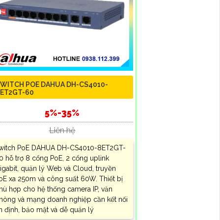
WITCH POE DAHUA DH-CS4010-
ET2GT-60
5%-35%
Liên hệ
witch PoE DAHUA DH-CS4010-8ET2GT-
0 hỗ trợ 8 cổng PoE, 2 cổng uplink
igabit, quản lý Web và Cloud, truyền
oE xa 250m và công suất 60W. Thiết bị
hù hợp cho hệ thống camera IP, văn
hòng và mạng doanh nghiệp cần kết nối
n định, bảo mật và dễ quản lý