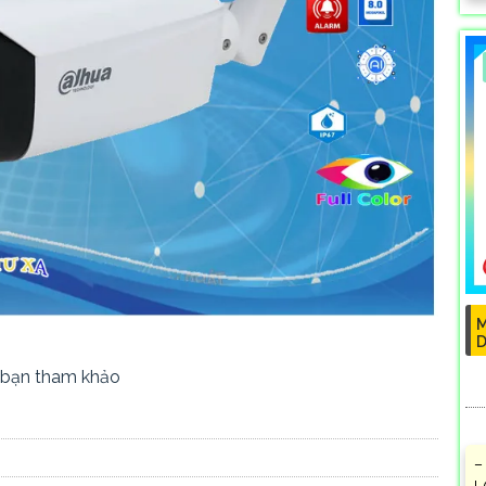
M
D
 bạn tham khảo
–