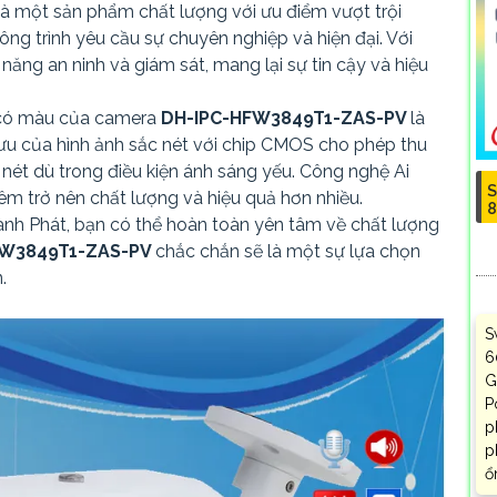
là một sản phẩm chất lượng với ưu điểm vượt trội
ng trình yêu cầu sự chuyên nghiệp và hiện đại. Với
ăng an ninh và giám sát, mang lại sự tin cậy và hiệu
 có màu của camera
DH-IPC-HFW3849T1-ZAS-PV
là
i ưu của hình ảnh sắc nét với chip CMOS cho phép thu
õ nét dù trong điều kiện ánh sáng yếu. Công nghệ Ai
S
m trở nên chất lượng và hiệu quả hơn nhiều.
8
ành Phát, bạn có thể hoàn toàn yên tâm về chất lượng
FW3849T1-ZAS-PV
chắc chắn sẽ là một sự lựa chọn
.
S
6
G
P
p
p
ổ