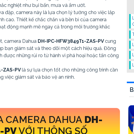
hắc nghiệt như bụi bẩn, mưa và ẩm ướt.
a đập, camera này là lựa chọn lý tưởng cho việc lắp
ịnh cao. Thiết kế chắc chắn và bền bỉ của camera
oạt động mạnh mẽ ngay cả trong môi trường khắc
nét, camera Dahua
DH-IPC-HFW3849T1-ZAS-PV
cung
úp bạn giám sát và theo dõi một cách hiệu quả. Đồng
nh được những rủi ro từ hành vi phá hoại hoặc tấn công
1-ZAS-PV
là sự lựa chọn tốt cho những công trình cần
ng việc giám sát và bảo vệ an ninh.
B
A CAMERA DAHUA
DH-
S-PV
VỚI THÔNG SỐ