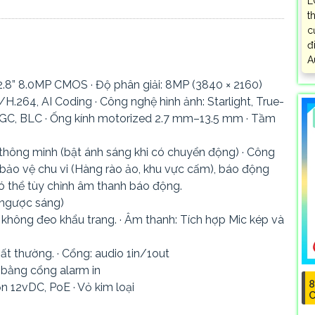
L
t
c
đ
A
.8” 8.0MP CMOS · Độ phân giải: 8MP (3840 × 2160)
264, AI Coding · Công nghệ hình ảnh: Starlight, True-
GC, BLC · Ống kính motorized 2.7 mm–13.5 mm · Tầm
 thông minh (bật ánh sáng khi có chuyển động) · Công
 bảo vệ chu vi (Hàng rào ảo, khu vực cấm), báo động
ó thể tùy chỉnh âm thanh báo động.
 ngược sáng)
i không đeo khẩu trang. · Âm thanh: Tích hợp Mic kép và
ất thường. · Cổng: audio 1in/1out
k bằng cổng alarm in
8
n 12vDC, PoE · Vỏ kim loại
C