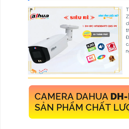
T
Z
c
t
Đ
c
n
CAMERA DAHUA
DH-
SẢN PHẨM CHẤT LƯ