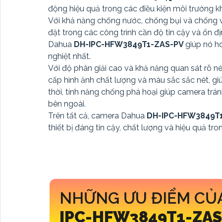
động hiệu quả trong các điều kiện môi trường k
Với khả năng chống nước, chống bụi và chống v
đặt trong các công trình cần độ tin cậy và ổn đ
Dahua
DH-IPC-HFW3849T1-ZAS-PV
giúp nó h
nghiệt nhất.
Với độ phân giải cao và khả năng quan sát rõ 
cấp hình ảnh chất lượng và màu sắc sắc nét, gi
thời, tính năng chống phá hoại giúp camera trá
bên ngoài.
Trên tất cả, camera Dahua
DH-IPC-HFW3849T
thiết bị đáng tin cậy, chất lượng và hiệu quả tro
NHỮNG ƯU ĐIỂM CỦ
IPC-HFW3849T1-ZA