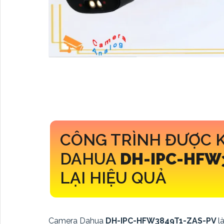
CÔNG TRÌNH ĐƯỢC 
DAHUA
DH-IPC-HFW
LẠI HIỆU QUẢ
Camera Dahua
DH-IPC-HFW3849T1-ZAS-PV
l