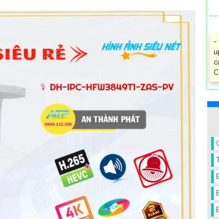
-
u
c
C