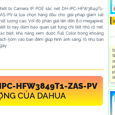
hiết bị Camera IP POE sắc nét DH-IPC-HFW3849T1-
AS-PV là lựa chọn hàng đầu cho giải pháp giám sát
hất lượng cao. Với độ phân giải lên đến 8.0 megapixel,
S
hiết bị này đảm bảo quan sát từng chi tiết nhỏ rõ nét.
ặc biệt, khả năng xem được Full Color trong khoảng
ách 50m vào ban đêm giúp hình ảnh sáng, rõ như ban
gày
S
S
2
p
p
ổ
IPC-HFW3849T1-ZAS-PV
ỢNG CỦA DAHUA