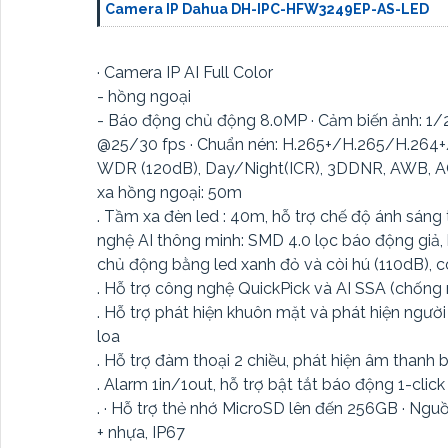
Camera IP Dahua DH-IPC-HFW3249EP-AS-LED
· Camera IP AI Full Color
- hồng ngoại
- Báo động chủ động 8.0MP · Cảm biến ảnh: 1/2
@25/30 fps · Chuẩn nén: H.265+/H.265/H.264+/H.
WDR (120dB), Day/Night(ICR), 3DDNR, AWB, A
xa hồng ngoại: 50m
. Tầm xa đèn led : 40m, hỗ trợ chế độ ánh sáng
nghệ AI thông minh: SMD 4.0 lọc báo động giả,
chủ động bằng led xanh đỏ và còi hú (110dB), c
. Hỗ trợ công nghệ QuickPick và AI SSA (chống
. Hỗ trợ phát hiện khuôn mặt và phát hiện ngườ
loa
. Hỗ trợ đàm thoại 2 chiều, phát hiện âm thanh b
. Alarm 1in/1out, hỗ trợ bật tắt báo động 1-clic
. · Hỗ trợ thẻ nhớ MicroSD lên đến 256GB · Nguồ
+ nhựa, IP67