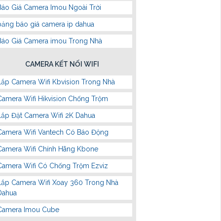
Báo Giá Camera Imou Ngoài Trời
bảng báo giá camera ip dahua
Báo Giá Camera imou Trong Nhà
CAMERA KẾT NỐI WIFI
Lắp Camera Wifi Kbvision Trong Nhà
Camera Wifi Hikvision Chống Trộm
Lắp Đặt Camera Wifi 2K Dahua
Camera Wifi Vantech Có Báo Động
Camera Wifi Chính Hãng Kbone
Camera Wifi Có Chống Trộm Ezviz
Lắp Camera Wifi Xoay 360 Trong Nhà
Dahua
Camera Imou Cube