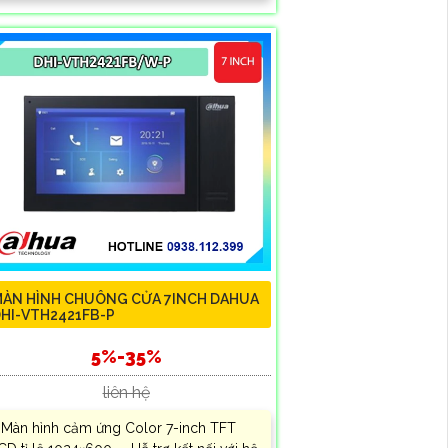
ÀN HÌNH CHUÔNG CỬA 7INCH DAHUA
HI-VTH2421FB-P
5%-35%
liên hệ
 Màn hình cảm ứng Color 7-inch TFT