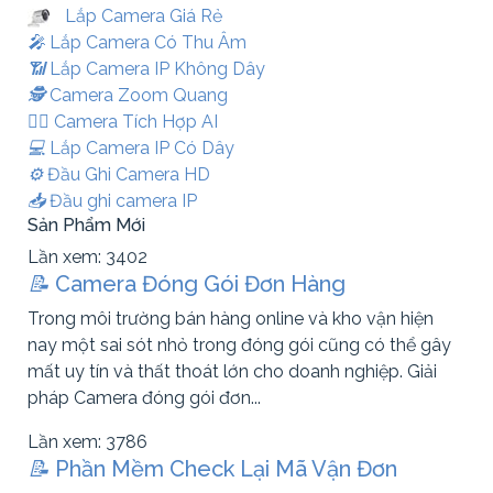
Lắp Camera Giá Rẻ
️🎤️
Lắp Camera Có Thu Âm
📶
Lắp Camera IP Không Dây
🕵️
Camera Zoom Quang
🧛‍♀️
Camera Tích Hợp AI
💻
Lắp Camera IP Có Dây
⚙️
Đầu Ghi Camera HD
📥
Đầu ghi camera IP
Sản Phẩm Mới
Lần xem: 3402
📝
Camera Đóng Gói Đơn Hàng
Trong môi trường bán hàng online và kho vận hiện
nay một sai sót nhỏ trong đóng gói cũng có thể gây
mất uy tín và thất thoát lớn cho doanh nghiệp. Giải
pháp Camera đóng gói đơn...
Lần xem: 3786
📝
Phần Mềm Check Lại Mã Vận Đơn