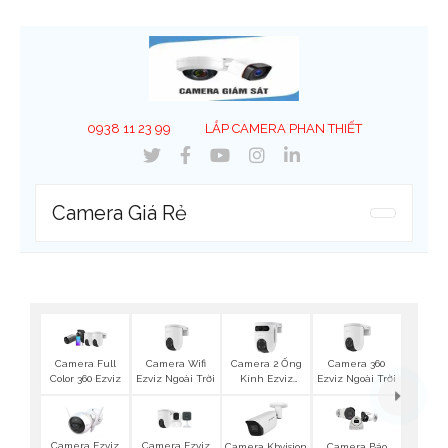
0938 11 23 99
LẮP CAMERA PHAN THIẾT
Camera Giá Rẻ
Camera Wifi
Camera 2 Ống
Camera 360
Camera Full
Ezviz Ngoài Trời
Kính Ezviz
Ezviz Ngoài Trời
Color 360 Ezviz
Ngoài Trời
Camera Ezviz
Camera Ezviz
Camera Kbvision
Camera Báo