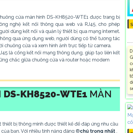
huông cửa màn hình DS-KH8520-WTE1 được trang bị
ông nghệ kết nối thông qua web và RJ45, cho phép
S
gười dùng kết nối và quản lý thiết bị qua mạng internet.
hông qua ứng dụng web, người dùng có thể tương tác
ới chuông cửa và xem hình ảnh trực tiếp từ camera.
D
J45 là cổng kết nối mạng thông dụng, giúp tạo liên kết
G
ững chắc giữa chuông cửa và router hoặc modem
c
k
t
d
s
N
DS-KH8520-WTE1
MÀN
t thiết bị thông minh được thiết kế để đáp ứng nhu cầu
h của bạn. Với nhiều tính năng đáng ®️
chú trọng nhất
,