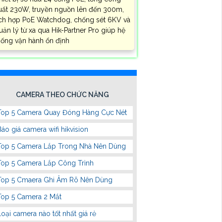
uất 230W, truyền nguồn lên đến 300m,
ích hợp PoE Watchdog, chống sét 6KV và
uản lý từ xa qua Hik-Partner Pro giúp hệ
hống vận hành ổn định
CAMERA THEO CHỨC NĂNG
Top 5 Camera Quay Đóng Hàng Cực Nét
Báo giá camera wifi hikvision
Top 5 Camera Lắp Trong Nhà Nên Dùng
Top 5 Camera Lắp Công Trình
Top 5 Cmaera Ghi Âm Rõ Nên Dùng
Top 5 Camera 2 Mắt
Loại camera nào tốt nhất giá rẻ