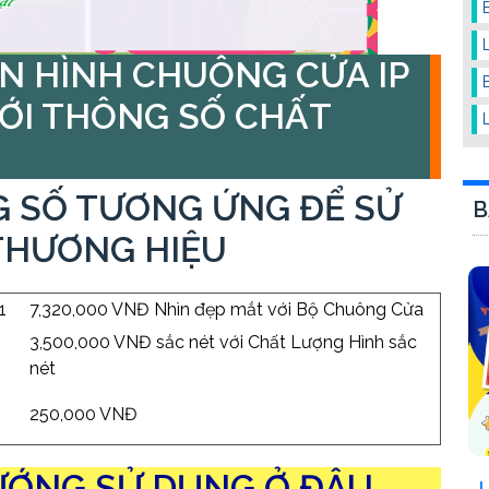
N HÌNH CHUÔNG CỬA IP
VỚI THÔNG SỐ CHẤT
 SỐ TƯƠNG ỨNG ĐỂ SỬ
B
THƯƠNG HIỆU
1
7,320,000 VNĐ Nhìn đẹp mắt với Bộ Chuông Cửa
3,500,000 VNĐ sắc nét với Chất Lượng Hình sắc
nét
250,000 VNĐ
ỚNG SỬ DỤNG Ở ĐÂU