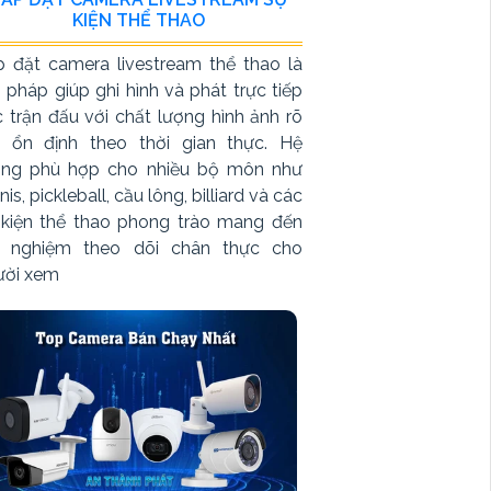
KIỆN THỂ THAO
p đặt camera livestream thể thao là
i pháp giúp ghi hình và phát trực tiếp
 trận đấu với chất lượng hình ảnh rõ
t ổn định theo thời gian thực. Hệ
ống phù hợp cho nhiều bộ môn như
nis, pickleball, cầu lông, billiard và các
 kiện thể thao phong trào mang đến
ải nghiệm theo dõi chân thực cho
ười xem