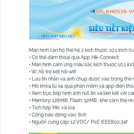
Màn hình căn hộ thế hệ 2 kích thước 10.1 inch (
• Có thể đàm thoại qua App Hik-Connect
• Màn hình cảm ứng màu sắc kích thước 10.1 inc
• W: hỗ trợ kết nối wifi
• Lưu tin nhắn và ảnh chụp được vào trong th
• Mở khóa từ xa qua phần mềm và app điện tho
• Xem trực tiếp hình ảnh nút ấn và liên kết với 
• Memory: 128MB, Flash: 32MB , khe cắm thẻ nhơ
• Tích hợp Mic và loa
• Cổng báo động vào: 8ch
• Nguồn cung cấp: 12 VDC/ PoE IEEE802.3af