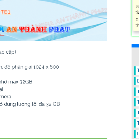
s
t
q
t
cao cấp)
h, độ phân giải 1024 x 600
ẻ nhớ max 32GB
ại
camera
́ dung lượng tối đa 32 GB