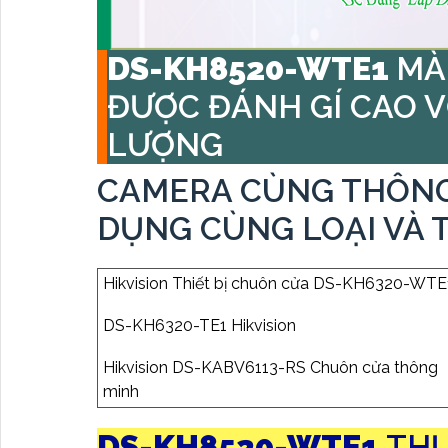
DS-KH8520-WTE1
MÀ
ĐƯỢC ĐÁNH GÍ CAO 
LƯỢNG
CAMERA CÙNG THÔNG
DỤNG CÙNG LOẠI VÀ 
Hikvision Thiết bị chuôn cửa DS-KH6320-WTE
DS-KH6320-TE1 Hikvision
Hikvision DS-KABV6113-RS Chuôn cửa thông
minh
DS-KH8520-WTE1
THƯ