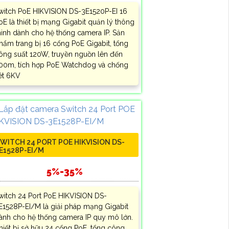
witch PoE HIKVISION DS-3E1520P-EI 16
oE là thiết bị mạng Gigabit quản lý thông
inh dành cho hệ thống camera IP. Sản
hẩm trang bị 16 cổng PoE Gigabit, tổng
ông suất 120W, truyền nguồn lên đến
00m, tích hợp PoE Watchdog và chống
ét 6KV
WITCH 24 PORT POE HIKVISION DS-
E1528P-EI/M
5%-35%
witch 24 Port PoE HIKVISION DS-
E1528P-EI/M là giải pháp mạng Gigabit
ành cho hệ thống camera IP quy mô lớn.
hiết bị sở hữu 24 cổng PoE, tổng công