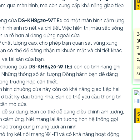
B
ăm qua màn hình, mà còn cung cấp khả năng giao tiếp
3
ông cửa
DS-KH8520-WTE1
có một màn hình cảm ứng
ình ảnh rõ nét và chi tiết. Việc hiển thị màu sắc sống
B
 ra rõ hơn ai đang đứng ngoài cửa.
3
P chất lượng cao, cho phép bạn quan sát vùng xung
t
Bạn có thể dễ dàng nhận ra khuôn mặt và chi tiết khác
h
 và tài sản của bạn.
P
h chuông cửa
DS-KH8520-WTE1
còn có tính năng ghi
s
s
ập. Những thông số ấn tượng Đồng hành bạn dễ dàng
ong trường hợp cần thiết.
 hình chuông cửa này còn có khả năng giao tiếp hai
 ở bất kỳ đâu trong nhà. Bạn có thể yêu cầu thông tin
cần mở cửa.
 và dễ sử dụng. Bạn có thể dễ dàng điều chỉnh âm lượng,
S
h cảm ứng. Nét mang lại ấn tượng hơn hệ thống gọi
1
hác trong cùng mạng lưới an ninh.
hỗ trợ kết nối mạng Wi-Fi và có khả năng hoạt động