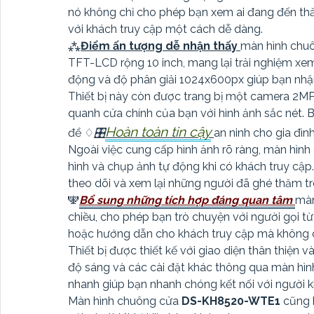
nó không chỉ cho phép bạn xem ai đang đến th
với khách truy cập một cách dễ dàng.
⁂
Điểm ấn tượng dễ nhận thấy
màn hình chu
TFT-LCD rộng 10 inch, mang lại trải nghiệm xem h
động và độ phân giải 1024x600px giúp bạn nhận
Thiết bị này còn được trang bị một camera 2M
quanh cửa chính của bạn với hình ảnh sắc nét. 
Hoàn toàn tin cậy
để ♢
🎛
an ninh cho gia đình
Ngoài việc cung cấp hình ảnh rõ ràng, màn hìn
hình và chụp ảnh tự động khi có khách truy c
theo dõi và xem lại những người đã ghé thăm tr
️🕎
Bổ sung những tích hợp đáng quan tâm
màn
chiều, cho phép bạn trò chuyện với người gọi từ
hoặc hướng dẫn cho khách truy cập mà không 
Thiết bị được thiết kế với giao diện thân thiện
độ sáng và các cài đặt khác thông qua màn hìn
nhanh giúp bạn nhanh chóng kết nối với người k
Màn hình chuông cửa
DS-KH8520-WTE1
cũng 