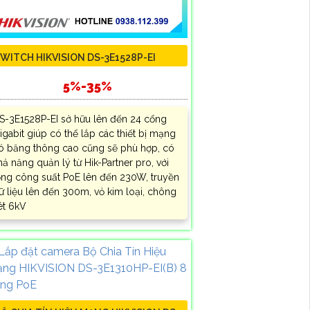
WITCH HIKVISION DS-3E1528P-EI
5%-35%
S-3E1528P-EI sở hữu lên đến 24 cổng
igabit giúp có thể lắp các thiết bị mạng
ó băng thông cao cũng sẽ phù hợp, có
hả năng quản lý từ Hik-Partner pro, với
ổng công suất PoE lên đến 230W, truyền
ữ liệu lên đến 300m, vỏ kim loại, chông
ét 6kV