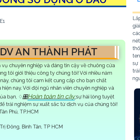
Lắ
giả
các
né
th
-DV AN THÀNH PHÁT
ten
sự
h vụ chuyên nghiệp và đáng tin cậy về chuông cửa
tr
ng tôi giới thiệu công ty chúng tôi! Với nhiều năm
ng
 này, chúng tôi cam kết cung cấp cho bạn chất
u hiện nay. Với đội ngũ nhân viên chuyên nghiệp và
Hoàn toàn tin cậy
của bạn, ♢
🎛
sự hài lòng tuyệt
để trải nghiệm sự xuất sắc từ dịch vụ của chúng tôi!
Q.Tân Phú, TP.HCM
rị Đông, Bình Tân, TP HCM