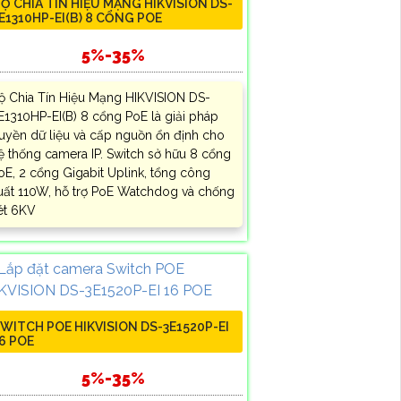
Ộ CHIA TÍN HIỆU MẠNG HIKVISION DS-
E1310HP-EI(B) 8 CỔNG POE
5%-35%
ộ Chia Tín Hiệu Mạng HIKVISION DS-
E1310HP-EI(B) 8 cổng PoE là giải pháp
ruyền dữ liệu và cấp nguồn ổn định cho
ệ thống camera IP. Switch sở hữu 8 cổng
oE, 2 cổng Gigabit Uplink, tổng công
uất 110W, hỗ trợ PoE Watchdog và chống
ét 6KV
WITCH POE HIKVISION DS-3E1520P-EI
6 POE
5%-35%