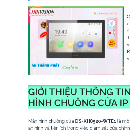
C
c
n
T
v
R
v
GIỚI THIỆU THÔNG TI
HÌNH CHUÔNG CỬA IP
Màn hình chuông cửa
DS-KH8520-WTE1
là mộ
an ninh và tiện ích trong việc giám sát cửa chín