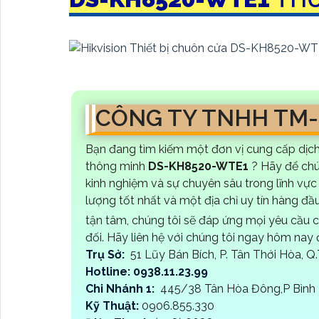
CÔNG TY TNHH TM
Bạn đang tìm kiếm một đơn vị cung cấp dịc
thông minh
DS-KH8520-WTE1
? Hãy để chú
kinh nghiệm và sự chuyên sâu trong lĩnh vực
lượng tốt nhất và một địa chỉ uy tín hàng đầ
tận tâm, chúng tôi sẽ đáp ứng mọi yêu cầu 
đối. Hãy liên hệ với chúng tôi ngay hôm nay 
Trụ Sở:
51 Lũy Bán Bích, P. Tân Thới Hòa, 
Hotline: 0938.11.23.99
Chi Nhánh 1:
445/38 Tân Hòa Đông,P Bình T
Kỹ Thuật:
0906.855.330