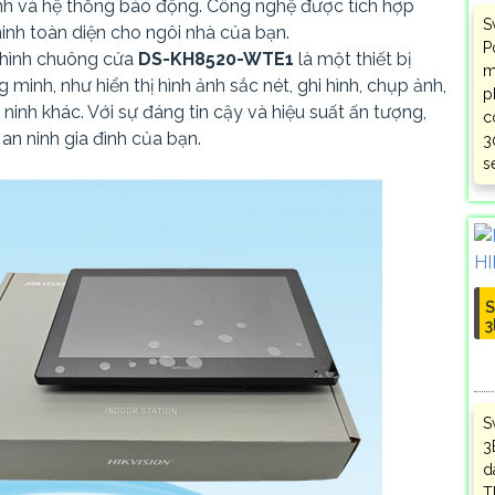
ninh và hệ thống báo động. Công nghệ được tích hợp
S
inh toàn diện cho ngôi nhà của bạn.
P
hình chuông cửa
DS-KH8520-WTE1
là một thiết bị
m
 minh, như hiển thị hình ảnh sắc nét, ghi hình, chụp ảnh,
p
n ninh khác. Với sự đáng tin cậy và hiệu suất ấn tượng,
c
an ninh gia đình của bạn.
3
s
S
3
S
3
d
T