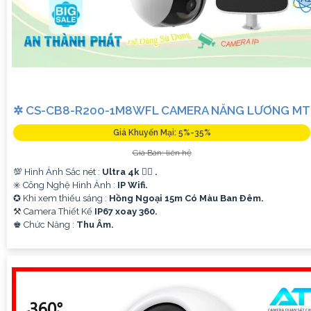
✲ CS-CB8-R200-1M8WFL CAMERA NĂNG LƯƠNG MT
Giá Khuyến Mại: 5%-35%
Giá Bán: liên hệ
💯 Hình Ảnh Sắc nét :
Ultra 4k 👍🏾 .
✳️ Công Nghệ Hình Ảnh :
IP Wifi.
✪ Khi xem thiếu sáng :
Hồng Ngoại 15m Có Màu Ban Ðêm.
⚒ Camera Thiết Kế
IP67 xoay 360.
️♚ Chức Năng :
Thu Âm.