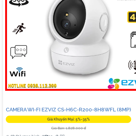
CAMERA WI-FI EZVIZ CS-H6C-R200-8H8WFL (8MP)
Giá Khuyến Mại: 5%-35%
Giá Bán: 1,828,000 ₫