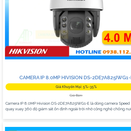
CAMERA IP 8.0MP HIVISION DS-2DE7A825IWG1-
Giá Khuyến Mại: 5%-35%
Giá Bán:
Camera IP 8.0MP Hivision DS-2DE7A825IWG1-E là dòng camera Spee
quay xuay 360 độ giám sát ổn định ngoài trời nhờ công nghệ chống nư