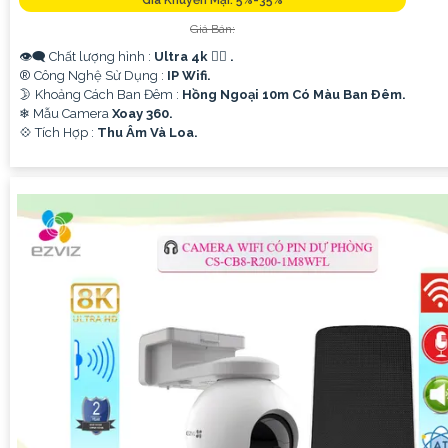
Giá Khuyến Mại: 5%-35%
Giá Bán:
👁️‍🗨 Chất lượng hình :
Ultra 4k 👍🏾 .
®️ Công Nghệ Sử Dụng :
IP Wifi.
🌛 Khoảng Cách Ban Đêm :
Hồng Ngoại 10m Có Màu Ban Ðêm.
'
❄ Mẫu Camera
Xoay 360.
️💠 Tích Hợp :
Thu Âm Và Loa.