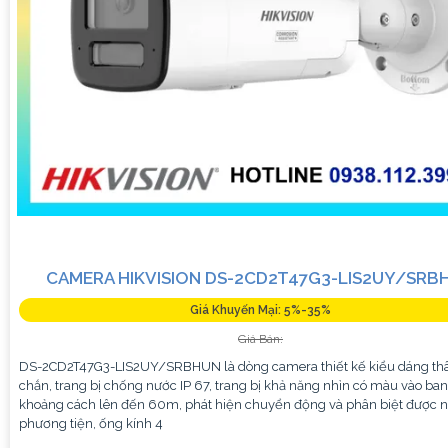
CAMERA HIKVISION DS-2CD2T47G3-LIS2UY/SRB
Giá Khuyến Mại: 5%-35%
Giá Bán:
DS-2CD2T47G3-LIS2UY/SRBHUN là dòng camera thiết kế kiểu dáng th
chắn, trang bị chống nước IP 67, trang bị khả năng nhìn có màu vào ba
khoảng cách lên đến 60m, phát hiện chuyển động và phân biệt được n
phương tiện, ống kính 4