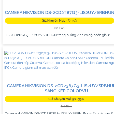
CAMERA HIKVISION DS-2CD2T87G3-LIS2UY/SRBHU
Giá Khuyến Mại: 5%-35%
Giá Bán:
DS-2CD2T87G3-LIS2UY/SRBHUN trang bị ống kính có độ phân giải 8
CAMERA HIKVISION DS-2CD2387G3-LIS2UY/SRBHU
SÁNG KÉP COLORVU
Giá Khuyến Mại: 5%-35%
Giá Bán:
Camera HIKVISION DS-2CD2387G3-LIS2UY/SRBHUN có độ phân giải 