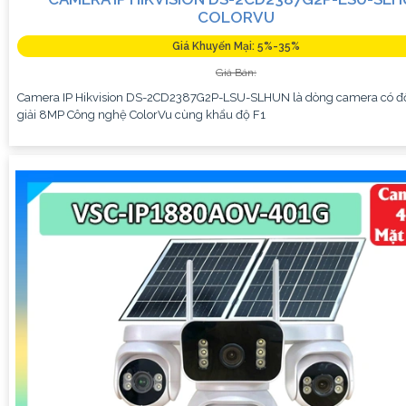
COLORVU
Giá Khuyến Mại: 5%-35%
Giá Bán:
Camera IP Hikvision DS-2CD2387G2P-LSU-SLHUN là dòng camera có đ
giải 8MP Công nghệ ColorVu cùng khẩu độ F1