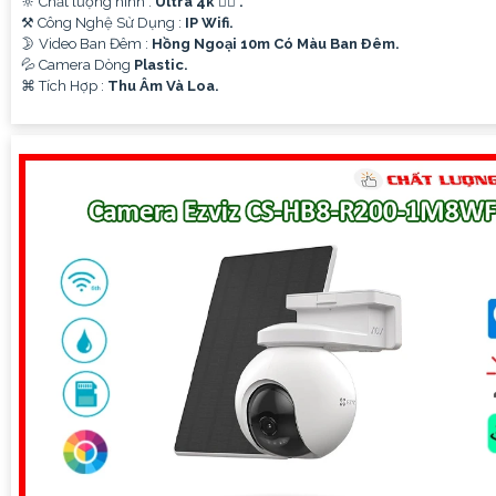
🔆 Chất lượng hình :
Ultra 4k 👍🏾 .
⚒ Công Nghệ Sử Dụng :
IP Wifi.
🌛 Video Ban Đêm :
Hồng Ngoại 10m Có Màu Ban Ðêm.
💦 Camera Dòng
Plastic.
️⌘ Tích Hợp :
Thu Âm Và Loa.