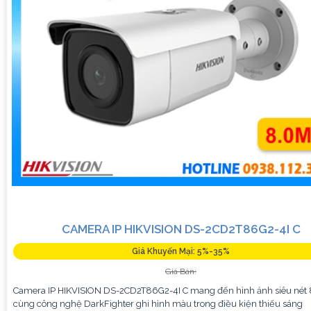
CAMERA IP HIKVISION DS-2CD2T86G2-4I C
Giá Khuyến Mại: 5%-35%
Giá Bán:
Camera IP HIKVISION DS-2CD2T86G2-4I C mang đến hình ảnh siêu nét
cùng công nghệ DarkFighter ghi hình màu trong điều kiện thiếu sáng