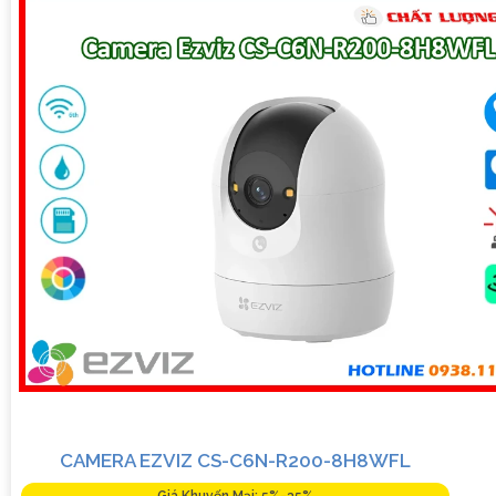
lượng hình ảnh** sắc nét, rõ ràng 24/7 ✳️
2:
**Khoảng cách
quan sát** xa hơn trong điều kiện ánh sáng yếu và ban đêm.
🌧️
3:
**Hỗ trợ giám sát từ xa** qua điện thoại di động, máy
tính bảng.🗨️
4:
**Chống nước và chịu nhiệt độ** cao, phù hợp
lắp đặt ngoài trời.
👨‍💼 **Với Kinh Nghiệm Nhiều Năm Trong Lĩnh Vực An Ninh,
Chúng Tôi Cam Kết:**- **Tư vấn miễn phí** về số lượng, vị trí
và cách lắp đặt Camera Hồng Ngoại phù hợp.- **Chất lượng
sản phẩm** chính hãng, bảo hành dài hạn.- **Dịch vụ hỗ trợ
sau bán hàng** uy tín, nhanh chóng.
Hãy đầu tư cho an ninh và bảo vệ tài sản của mình ngay
hôm nay với Camera Hồng Ngoại Ban Đêm chất lượng cao!
CAMERA EZVIZ CS-C6N-R200-8H8WFL