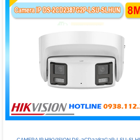
CAMERA IP HIKVISION DS-2CD2387G2P-LSU-SL