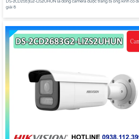
DS-2CD2183G2-LIS2UHUN là dòng camera được trang bị ống kính có đ
giải 8