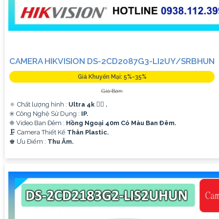
CAMERA HIKVISION DS-2CD2087G3-LI2UY/SRBHUN
Giá Khuyến Mại: 5%-35%
Giá Bán:
🔅 Chất lượng hình :
Ultra 4k 👍🏾 .
✳️ Công Nghệ Sử Dụng :
IP.
❈ Video Ban Đêm :
Hồng Ngoại 40m Có Màu Ban Ðêm.
🗜️ Camera Thiết Kế
Thân Plastic.
️♚ Ưu Điểm :
Thu Âm.