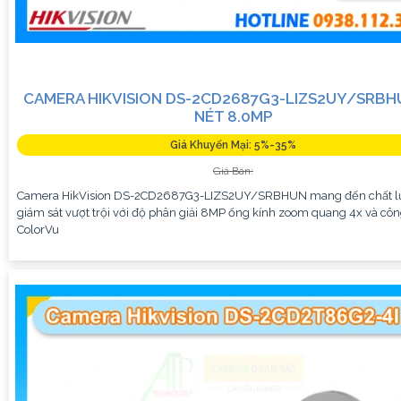
CAMERA HIKVISION DS-2CD2687G3-LIZS2UY/SRBH
NÉT 8.0MP
Giá Khuyến Mại: 5%-35%
Giá Bán:
Camera HikVision DS-2CD2687G3-LIZS2UY/SRBHUN mang đến chất 
giám sát vượt trội với độ phân giải 8MP ống kính zoom quang 4x và cô
ColorVu