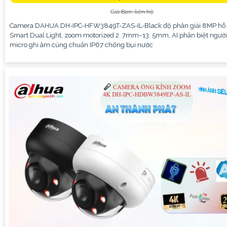
Giá Bán: liên hệ
Camera DAHUA DH-IPC-HFW3849T-ZAS-IL-Black độ phân giải 8MP hỗ 
Smart Dual Light, zoom motorized 2. 7mm–13. 5mm, AI phân biệt người
micro ghi âm cùng chuẩn IP67 chống bụi nước