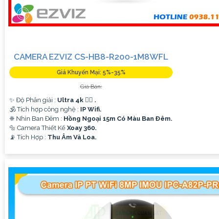
CAMERA EZVIZ CS-HB8-R200-1M8WFL
Giá Khuyến Mại: 5%-35%
Giá Bán:
✨ Độ Phân giải :
Ultra 4k 👍🏾 .
🕉️ Tích hợp công nghệ :
IP Wifi.
❈ Nhìn Ban Đêm :
Hồng Ngoại 15m Có Màu Ban Ðêm.
🔩 Camera Thiết Kế
Xoay 360.
️📡 Tích Hợp :
Thu Âm Và Loa.