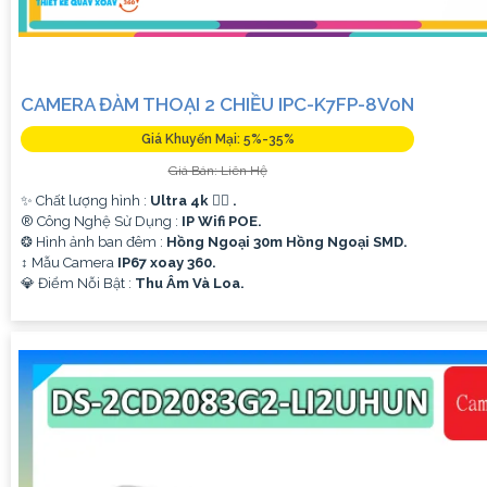
CAMERA ĐÀM THOẠI 2 CHIỀU IPC-K7FP-8V0N
Giá Khuyến Mại: 5%-35%
Giá Bán: Liên Hệ
✨ Chất lượng hình :
Ultra 4k 👍🏾 .
®️ Công Nghệ Sử Dụng :
IP Wifi POE.
❂ Hình ảnh ban đêm :
Hồng Ngoại 30m Hồng Ngoại SMD.
↕️ Mẫu Camera
IP67 xoay 360.
️💎 Điểm Nỗi Bật :
Thu Âm Và Loa.