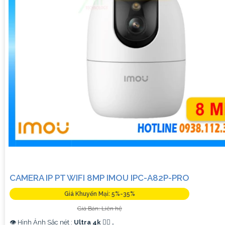
CAMERA IP PT WIFI 8MP IMOU IPC-A82P-PRO
Giá Khuyến Mại: 5%-35%
Giá Bán: Liên hệ
👁 Hình Ảnh Sắc nét :
Ultra 4k 👍🏾 .