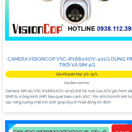
CAMERA VISIONCOP VSC-IP1880AOV-401G DÙNG PI
TRỜI VÀ SIM 4G
Giá Khuyến Mại: 5%-35%
Giá Bán: liên hệ
Camera SIM 4G VSC-IP1880AOV-401G thế hệ mới của AOV ghi hình sắ
8MP từ 4 ống kính 2MP, bao quát toàn cảnh 360°. Pin 16000mAh kết h
sạc năng lượng mặt trời 15W giúp duy trì hoạt động ổn định