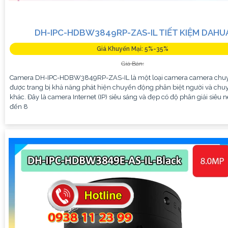
DH-IPC-HDBW3849RP-ZAS-IL TIẾT KIỆM DAHU
Giá Khuyến Mại: 5%-35%
Giá Bán:
Camera DH-IPC-HDBW3849RP-ZAS-IL là một loại camera camera chu
được trang bị khả năng phát hiện chuyển động phân biệt người và ch
khác. Đây là camera Internet (IP) siêu sáng và đẹp có độ phân giải siêu n
đến 8