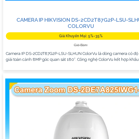
CAMERA IP HIKVISION DS-2CD2T87G2P-LSU-SL
COLORVU
Giá Khuyến Mại: 5%-35%
Giá Bán:
Camera IP DS-2CD2T87G2P-LSU-SLHUN ColorVu là dòng camera có độ
giải toàn cảnh 8MP góc quan sát 180°. Công nghệ ColorVu kết hợp khẩu