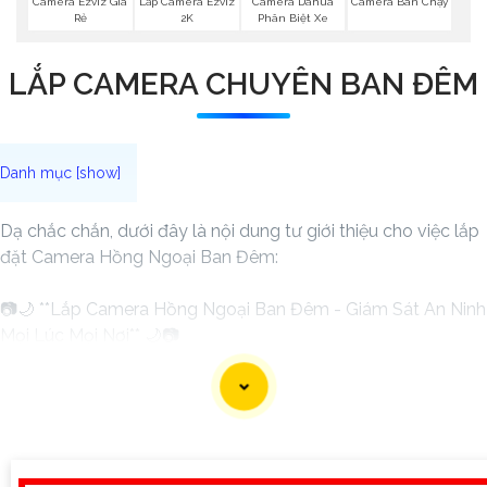
Camera Ezviz Giá
Lắp Camera Ezviz
Camera Dahua
Camera Bán Chạy
Rẻ
2K
Phân Biệt Xe
LẮP CAMERA CHUYÊN BAN ĐÊM
Dạ chắc chắn, dưới đây là nội dung tư giới thiệu cho việc lắp
đặt Camera Hồng Ngoại Ban Đêm:
📷🌙 **Lắp Camera Hồng Ngoại Ban Đêm - Giám Sát An Ninh
Mọi Lúc Mọi Nơi** 🌙📷
🔒 Bạn đang muốn tăng cường hệ thống an ninh cho ngôi
nhà, văn phòng hay cửa hàng của mình? Hãy trang bị ngay
Camera Hồng Ngoại Ban Đêm - sự lựa chọn hoàn hảo để
quan sát tốt vào ban đêm.
🔦 **Ưu điểm của Camera Hồng Ngoại Ban Đêm:**📸
1:
**Chất