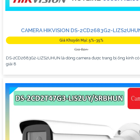
CAMERA HIKVISION DS-2CD2683G2-LIZS2UHU
Giá Khuyến Mại: 5%-35%
Giá Bán:
DS-2CD2683G2-LIZS2UHUN là dòng camera được trang bị ống kính có
giải 8