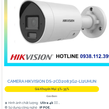
CAMERA HIKVISION DS-2CD2083G2-LI2UHUN
Giá Khuyến Mại: 5%-35%
Giá Bán:
☀️ Hình ảnh chất lượng :
Ultra 4k 👍🏾 .
®️ Sử dụng công nghệ :
IP POE.