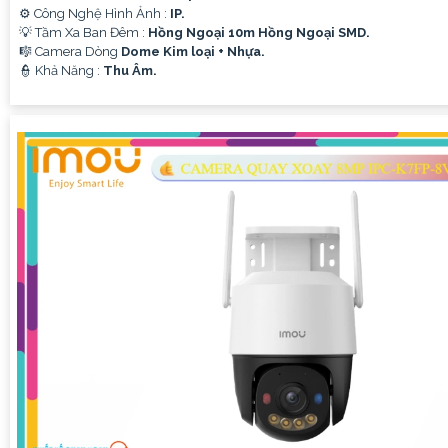
⚙ Công Nghệ Hình Ảnh :
IP.
💡 Tầm Xa Ban Đêm :
Hồng Ngoại 10m Hồng Ngoại SMD.
🎼️ Camera Dòng
Dome Kim loại + Nhựa.
️👮 Khả Năng :
Thu Âm.