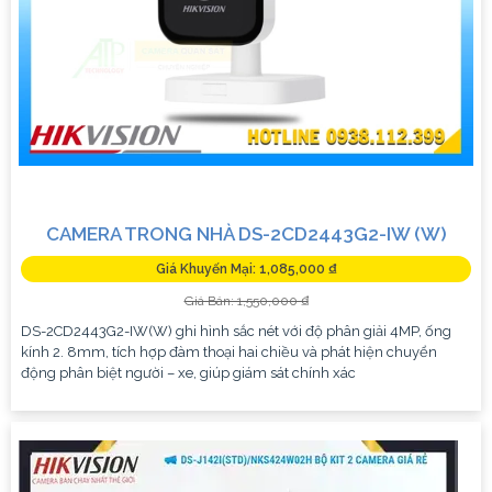
CAMERA TRONG NHÀ DS-2CD2443G2-IW (W)
Giá Khuyến Mại: 1,085,000 ₫
Giá Bán: 1,550,000 ₫
DS-2CD2443G2-IW(W) ghi hình sắc nét với độ phân giải 4MP, ống
kính 2. 8mm, tích hợp đàm thoại hai chiều và phát hiện chuyển
động phân biệt người – xe, giúp giám sát chính xác