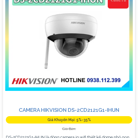
CAMERA HIKVISION DS-2CD2121G1-IHUN
Giá Khuyến Mại: 5%-35%
Giá Bán:
DS-2CD2121G1-IHUN là dòng camera ip wifi thiết kế dome nhỏ gọn