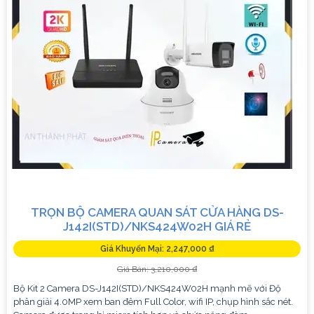
TRỌN BỘ CAMERA QUAN SÁT CỬA HÀNG DS-
J142I(STD)/NKS424W02H GIÁ RẺ
Giá Khuyến Mại: 2,247,000 ₫
Giá Bán: 3,210,000 ₫
Bộ Kit 2 Camera DS-J142I(STD)/NKS424W02H mạnh mẽ với Độ
phân giải 4.0MP xem ban đêm Full Color, wifi IP, chụp hình sắc nét.