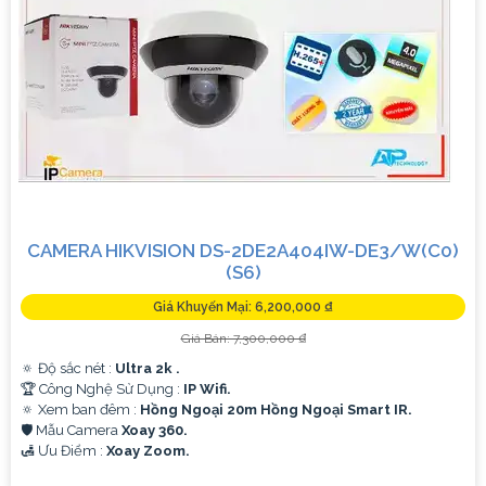
CAMERA HIKVISION DS-2DE2A404IW-DE3/W(C0)
(S6)
Giá Khuyến Mại: 6,200,000 ₫
Giá Bán: 7,300,000 ₫
🔅 Độ sắc nét :
Ultra 2k .
🏆 Công Nghệ Sử Dụng :
IP Wifi.
🔅 Xem ban đêm :
Hồng Ngoại 20m Hồng Ngoại Smart IR.
🛡 Mẫu Camera
Xoay 360.
️🛃 Ưu Điểm :
Xoay Zoom.