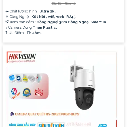
Giá Bán: liên hệ
☀️ Chất lượng hình :
Ultra 2k .
⚛️ Công Nghệ :
Kết Nối , wifi, web, RJ45.
💡 Xem ban đêm :
Hồng Ngoại 30m Hồng Ngoại Smart IR.
↕️ Camera Dòng
Thân Plastic.
️🎙 Ưu Điểm :
Thu Âm.