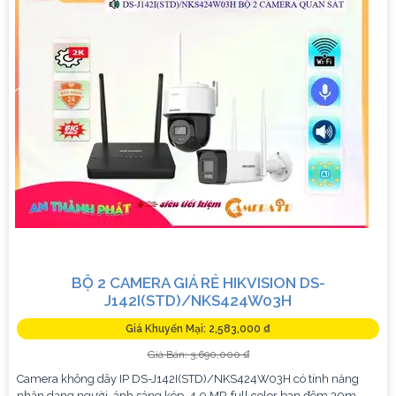
BỘ 2 CAMERA GIÁ RẺ HIKVISION DS-
J142I(STD)/NKS424W03H
Giá Khuyến Mại: 2,583,000 ₫
Giá Bán: 3,690,000 ₫
Camera không dây IP DS-J142I(STD)/NKS424W03H có tính năng
nhận dạng người, ánh sáng kép, 4.0 MP, full color ban đêm 30m,