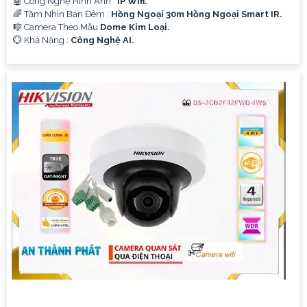
🤖️ Công Nghệ Hình Ảnh :
IP Wifi.
🌈 Tầm Nhìn Ban Đêm :
Hồng Ngoại 30m Hồng Ngoại Smart IR.
🎼️ Camera Theo Mẫu
Dome Kim Loại.
️💮 Khả Năng :
Công Nghệ AI.
'