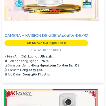
CAMERA HIKVISION DS-2DE3A404IW-DE/W
Giá Khuyến Mại: 7,500,000 ₫
Giá Bán: 10,000,000 ₫
️⚡ Hình Ành Chất Lượng :
Ultra 2k .
⚒ Tích hợp công nghệ :
IP Wifi.
🌙 Xem ban đêm :
Hồng Ngoại 50m Có Màu Ban Đêm.
🤹 Camera Dòng
Xoay 360.
️⌘ Ưu Điểm :
Xoay 360 Thu Âm.