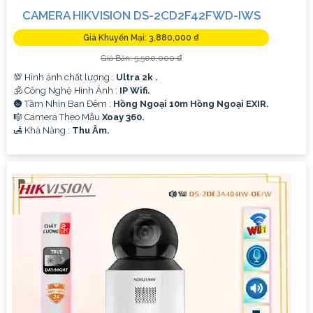
CAMERA HIKVISION DS-2CD2F42FWD-IWS
Giá Khuyến Mại: 3,880,000 ₫
Giá Bán: 5,500,000 ₫
💯 Hình ảnh chất lượng :
Ultra 2k .
🕉️ Công Nghệ Hình Ảnh :
IP Wifi.
🌚 Tầm Nhìn Ban Đêm :
Hồng Ngoại 10m Hồng Ngoại EXIR.
🎼️ Camera Theo Mẫu
Xoay 360.
️🛃 Khả Năng :
Thu Âm.