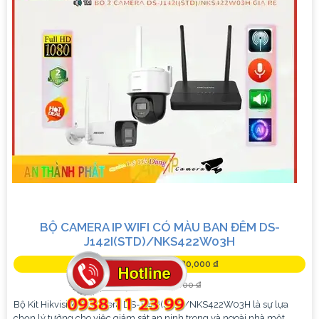
BỘ CAMERA IP WIFI CÓ MÀU BAN ĐÊM DS-
J142I(STD)/NKS422W03H
Giá Khuyến Mại: 2,380,000 ₫
Giá Bán: 3,400,000 ₫
Bộ Kit Hikvision 2 Camera DS-J142I(STD)/NKS422W03H là sự lựa
chọn lý tưởng cho việc giám sát an ninh trong và ngoài nhà một