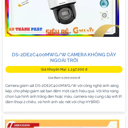
DS-2DE2C400MWG/W CAMERA KHÔNG DÂY
NGOÀI TRỜI
Giá Khuyến Mại: 1,197,000 ₫
Giá Bán: 1,710,000 ₫
Camera giám sát DS-2DE2C400MWG/W với công nghệ ánh sáng
kép, cho phép giám sát ban đêm một cách hiệu quả. Với khả năng
chọn lựa hình ảnh trắng đen hoặc màu, camera này cung cấp wifi IP,
đàm thoại 2 chiều, và hình ảnh sắc nét với chip HYBRID