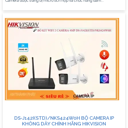
Camera được trang bị micro tích hợp và chức năng đàm...
DS-J142I(STD)/NKS424W0H BỘ CAMERA IP
KHÔNG DÂY CHÍNH HÃNG HIKVISION