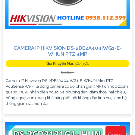
CAMERA IP HIKVISION DS-2DE2A404IWG1-E-
WHUN PTZ 4MP
Giá Khuyến Mại: 5%-35%
Giá Bán:
Camera IP Hikvision DS-2DE2A404IWG1-E-WHUN Mini PTZ
AcuSense Wi-Fi là dòng camera có độ phân giải 4MP tích hợp zoom
quang 4X, AI nhận diện người và phương tiện, đàm thoại hai chiều,
hồng ngoại 20m cùng khả năng kết nối không dây linh hoạt cho hệ
thống giám sát hiện đại