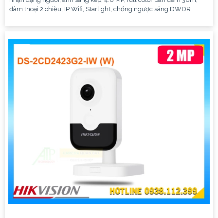
đàm thoại 2 chiều, IP Wifi, Starlight, chống ngược sáng DWDR