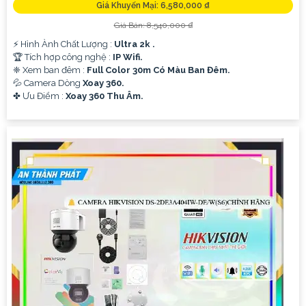
Giá Khuyến Mại: 6,580,000 ₫
Giá Bán: 8,540,000 ₫
️⚡ Hình Ành Chất Lượng :
Ultra 2k .
🏆 Tích hợp công nghệ :
IP Wifi.
❈ Xem ban đêm :
Full Color 30m Có Màu Ban Đêm.
💦 Camera Dòng
Xoay 360.
️✤ Ưu Điểm :
Xoay 360 Thu Âm.