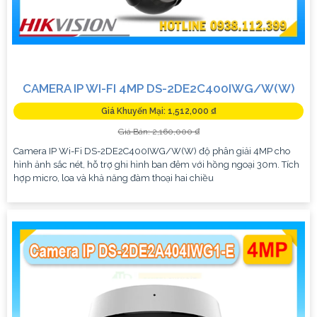
CAMERA IP WI-FI 4MP DS-2DE2C400IWG/W(W)
Giá Khuyến Mại: 1,512,000 ₫
Giá Bán: 2,160,000 ₫
Camera IP Wi-Fi DS-2DE2C400IWG/W(W) độ phân giải 4MP cho
hình ảnh sắc nét, hỗ trợ ghi hình ban đêm với hồng ngoại 30m. Tích
hợp micro, loa và khả năng đàm thoại hai chiều