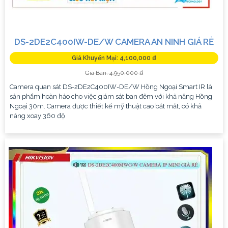
DS-2DE2C400IW-DE/W CAMERA AN NINH GIÁ RẺ
Giá Khuyến Mại: 4,100,000 ₫
Giá Bán: 4,950,000 ₫
Camera quan sát DS-2DE2C400IW-DE/W Hồng Ngoại Smart IR là
sản phẩm hoàn hảo cho việc giám sát ban đêm với khả năng Hồng
Ngoại 30m. Camera được thiết kế mỹ thuật cao bắt mắt, có khả
năng xoay 360 độ