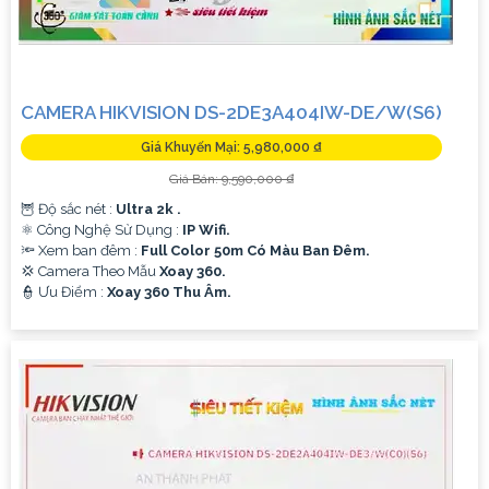
CAMERA HIKVISION DS-2DE3A404IW-DE/W(S6)
Giá Khuyến Mại: 5,980,000 ₫
Giá Bán: 9,590,000 ₫
🦉 Độ sắc nét :
Ultra 2k .
⚛️ Công Nghệ Sử Dụng :
IP Wifi.
🔦 Xem ban đêm :
Full Color 50m Có Màu Ban Đêm.
💢 Camera Theo Mẫu
Xoay 360.
️👮 Ưu Điểm :
Xoay 360 Thu Âm.