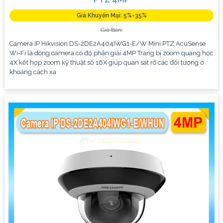
Giá Khuyến Mại: 5%-35%
Giá Bán:
Camera IP Hikvision DS-2DE2A404IWG1-E/W Mini PTZ AcuSense
Wi-Fi là dòng camera có độ phân giải 4MP Trang bị zoom quang học
4X kết hợp zoom kỹ thuật số 16X giúp quan sát rõ các đối tượng ở
khoảng cách xa