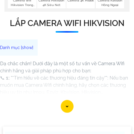
Camera Wifi
Camera Hikvision
Camera 4K Hilook
Camera Kbvision
Hikvision Trong
4K Siêu Nét
Hồng Ngoại
Nhà
LẮP CAMERA WIFI HIKVISION
Dạ chắc chắn! Dưới đây là một số tư vấn về Camera Wifi
chính hãng và giải pháp phù hợp cho bạn:
📞
1:
**Tìm hiểu về các thương hiệu đáng tin cậy**: Nếu bạn
muốn mua Camera Wifi chính hãng, hãy chọn các thương
hiệu uy tín như Imou, Ezviz, Kbvision, Hikvision...
⫷
2:
**Chất lượng hình ảnh**: Chọn Camera có độ phân giải
cao, cung cấp hình ảnh sắc nét và chất lượng trong mọi điều
kiện ánh sáng.
🐌
3:
**Chức năng theo dõi từ xa**: Chọn Camera có khả năng
theo dõi từ xa thông qua ứng dụng di động, để bạn có thể