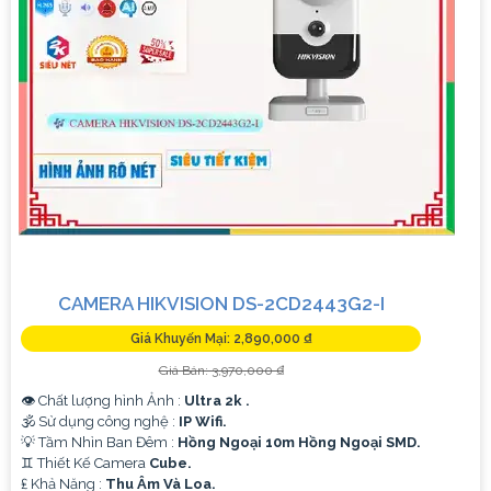
CAMERA HIKVISION DS-2CD2443G2-I
Giá Khuyến Mại: 2,890,000 ₫
Giá Bán: 3,970,000 ₫
👁 Chất lượng hình Ảnh :
Ultra 2k .
🕉️ Sử dụng công nghệ :
IP Wifi.
💡 Tầm Nhìn Ban Đêm :
Hồng Ngoại 10m Hồng Ngoại SMD.
♊ Thiết Kế Camera
Cube.
️₤ Khả Năng :
Thu Âm Và Loa.