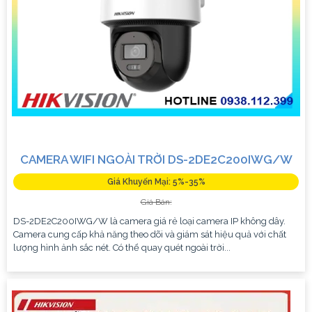
CAMERA WIFI NGOÀI TRỜI DS-2DE2C200IWG/W
Giá Khuyến Mại: 5%-35%
Giá Bán:
DS-2DE2C200IWG/W là camera giá rẻ loại camera IP không dây.
Camera cung cấp khả năng theo dõi và giám sát hiệu quả với chất
lượng hình ảnh sắc nét. Có thể quay quét ngoài trời...