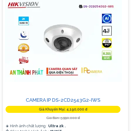
theo dõi nhà cửa mọi lúc mọi nơi.
4:
**Chức năng cảnh báo thông minh**: Lựa chọn Camera có
cảnh báo chuyển động, cảnh báo âm thanh để bạn có thể
biết khi có sự kiện đột ngột xảy ra.
🦉
5:
**Hệ thống lưu trữ**: Camera cần hỗ trợ lưu trữ video
đám mây hoặc trên thẻ nhớ để bạn có thể xem lại khi cần.
6:
**Chọn giải pháp phù hợp với gia đình và ngôi nhà của
bạn**: Xác định nhu cầu sử dụng, số lượng Camera cần lắp
đặt để chọn giải pháp phù hợp.
Nếu bạn cần thêm thông tin hoặc tư vấn cụ thể hơn, bạn có
thể cho biết thêm chi tiết để Từng công trình có thể giúp đỡ
bạn tốt hơn.
CAMERA IP DS-2CD2543G2-IWS
Giá Khuyến Mại: 4,190,000 ₫
Giá Bán: 5,990,000 ₫
☀️ Hình ảnh chất lượng :
Ultra 2k .