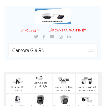
0938 11 23 99
LẮP CAMERA PHAN THIẾT
Camera Giá Rẻ
Lắp Camera
Hybird Light
Camera IP
Camera Ip Thu
Camera Wifi 360
ColorVu
Âm Hikvision
Full Color Hik