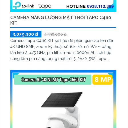
CAMERA NĂNG LƯỢNG MẶT TRỜI TAPO C460
KIT
3,079,300 ₫
4,399,000 ₫
Camera Tapo C460 KIT sở hữu độ phân giải cao lên đến
4K UHD 8MP, zoom kỹ thuật số 16×, kết nối Wi-Fi băng
tần kép 2. 4/5 GHz, pin lithium-ion 10000mAh tích hợp
cùng tấm pin năng lượng mặt trời 5. 2V/2. 5W. Tapo
C460 KIT cũng hỗ trợ quan sát ban đêm màu với cảm
biến Starlight, tầm nhìn lên đến 15 m