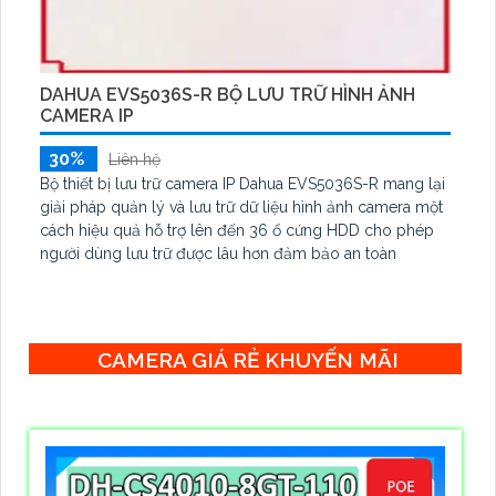
DAHUA EVS5036S-R BỘ LƯU TRỮ HÌNH ẢNH
CAMERA IP
30%
Liên hệ
Bộ thiết bị lưu trữ camera IP Dahua EVS5036S-R mang lại
giải pháp quản lý và lưu trữ dữ liệu hình ảnh camera một
cách hiệu quả hỗ trợ lên đến 36 ổ cứng HDD cho phép
người dùng lưu trữ được lâu hơn đảm bảo an toàn
CAMERA GIÁ RẺ KHUYẾN MÃI