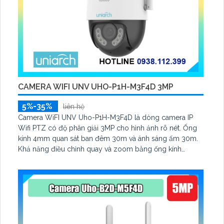
CAMERA WIFI UNV UHO-P1H-M3F4D 3MP
5%-35%
liên hệ
Camera WiFI UNV Uho-P1H-M3F4D là dòng camera IP
Wifi PTZ có độ phân giải 3MP cho hình ảnh rõ nét. Ống
kính 4mm quan sát ban đêm 30m và ánh sáng ấm 30m.
Khả năng điều chỉnh quay và zoom bằng ống kính
quang học và PTZ. Hỗ trợ phát hiện vượt đường kẻ và
phát hiện xâm nhập