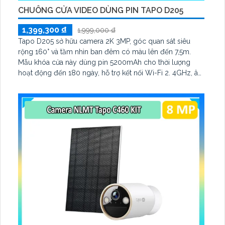
CHUÔNG CỬA VIDEO DÙNG PIN TAPO D205
1,399,300 ₫
1,999,000 ₫
Tapo D205 sở hữu camera 2K 3MP, góc quan sát siêu
rộng 160° và tầm nhìn ban đêm có màu lên đến 7,5m.
Mẫu khóa cửa này dùng pin 5200mAh cho thời lượng
hoạt động đến 180 ngày, hỗ trợ kết nối Wi-Fi 2. 4GHz, âm
thanh hai chiều và lưu trữ qua thẻ microSD tối đa 512GB