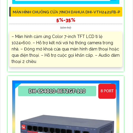
MÀN HÌNH CHUÔNG CỬA 7INCH DAHUA DHI-VTH2421FB-P
5%-35%
liên hệ
– Màn hình cảm ứng Color 7-inch TFT LCD tỉ lệ
1024×600. – Hỗ trợ kết nối với hệ thống camera trong
nhà. – Đóng mở khoá cửa qua màn hình đàm thoại hoặc
qua điện thoại. – Hỗ trợ cuộc gọi khẩn cấp. – Audio đàm
thoại 2 chiều