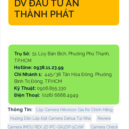
DV ĐẦU TƯ AN
THÀNH PHÁT
Trụ Sở:
51 Lũy Bán Bích, Phường Phú Thạnh,
TP.HCM
Hotline: 0938.11.23.99
Chi Nhánh 1:
445/38 Tân Hòa Đông, Phường
Bình Trị Đông, TP.HCM
Kỹ Thuật:
0906.855.330
Điện Thoại:
(028) 6688.4949
Thông Tin:
Lắp Camera Hikvision Gia Rẻ Chính Hãng
Hướng Dẫn Lắp Đặt Camera Dahua Tại Nhà
Review
Camera IMOU REX 2D IPC-GK2DP-5C0W
Camera Check