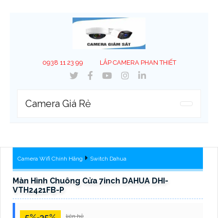
0938 11 23 99
LẮP CAMERA PHAN THIẾT
Camera Giá Rẻ
Camera Wifi Chính Hãng
Switch Dahua
Màn Hình Chuông Cửa 7inch DAHUA DHI-
VTH2421FB-P
5%-35%
liên hệ