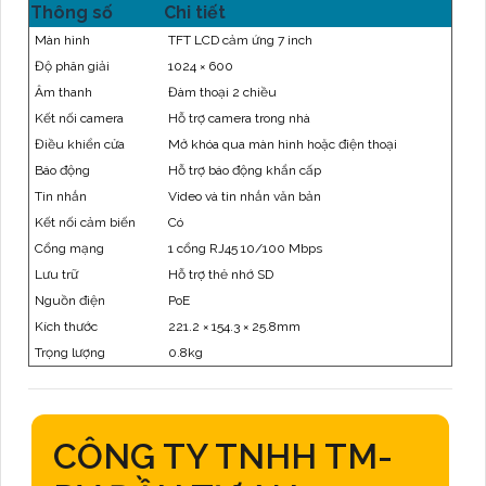
Thông số
Chi tiết
Màn hình
TFT LCD cảm ứng 7 inch
Độ phân giải
1024 × 600
Âm thanh
Đàm thoại 2 chiều
Kết nối camera
Hỗ trợ camera trong nhà
Điều khiển cửa
Mở khóa qua màn hình hoặc điện thoại
Báo động
Hỗ trợ báo động khẩn cấp
Tin nhắn
Video và tin nhắn văn bản
Kết nối cảm biến
Có
Cổng mạng
1 cổng RJ45 10/100 Mbps
Lưu trữ
Hỗ trợ thẻ nhớ SD
Nguồn điện
PoE
Kích thước
221.2 × 154.3 × 25.8mm
Trọng lượng
0.8kg
CÔNG TY TNHH TM-