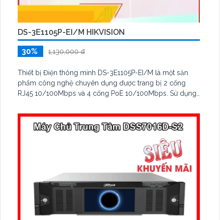
DS-3E1105P-EI/M HIKVISION
30%
1,130,000 ₫
Thiết bị Điện thông minh DS-3E1105P-EI/M là một sản
phẩm công nghệ chuyên dụng được trang bị 2 cổng
RJ45 10/100Mbps và 4 cổng PoE 10/100Mbps. Sử dụng
công nghệ IP POE giúp thiết bị truyền dữ liệu và cung
cấp nguồn cho các thiết bị PoE như camera, điểm truy
cập mạng, điện thoại IP.
Với 2 cổng RJ45 10/100Mbps, thiết bị DS-3E1105P-EI/M
có khả năng kết nối mạng nhanh chóng và ổn định