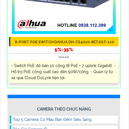
8-PORT POE SWITCH DAHUA DH-CS4010-8ET2GT-110
5%-35%
liên hệ
- Switch PoE để bàn 10 cổng (8 PoE + 2 uplink Gigabit). -
Hỗ trợ PoE công suất cao đến 90W/cổng. - Quản lý từ
xa qua Cloud DoLynk tiện lợi
CAMERA THEO CHỨC NĂNG
Top 5 Camera Có Màu Ban Đêm Siêu Sáng