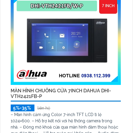
MÀN HÌNH CHUÔNG CỬA 7INCH DAHUA DHI-
VTH2421FB-P
5%-35%
liên hệ
– Màn hình cảm ứng Color 7-inch TFT LCD tỉ lệ
1024×600. – Hỗ trợ kết nối với hệ thống camera trong
nhà. – Đóng mở khoá cửa qua màn hình đàm thoại hoặc