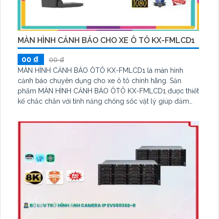
MÀN HÌNH CẢNH BÁO CHO XE Ô TÔ KX-FMLCD1
00 ₫
00 ₫
MÀN HÌNH CẢNH BÁO ÔTÔ KX-FMLCD1 là màn hình
cảnh báo chuyên dụng cho xe ô tô chính hãng. Sản
phẩm MÀN HÌNH CẢNH BÁO ÔTÔ KX-FMLCD1 được thiết
kế chắc chắn với tính năng chống sốc vật lý giúp đảm
bảo lưu trữ hình ảnh rõ ràng trên chuyến xe. Được trang
bị công nghệ hồng ngoại SMD hiện đại, thiết bị KX-
FMLCD1 mang lại hiệu suất cao trong việc chuyển đổi tín
hiệu và truyền dẫn dữ liệu