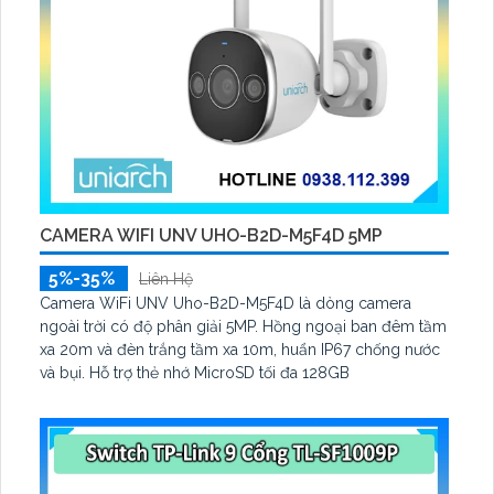
CAMERA WIFI UNV UHO-B2D-M5F4D 5MP
5%-35%
Liên Hệ
Camera WiFi UNV Uho-B2D-M5F4D là dòng camera
ngoài trời có độ phân giải 5MP. Hồng ngoại ban đêm tầm
xa 20m và đèn trắng tầm xa 10m, huẩn IP67 chống nước
và bụi. Hỗ trợ thẻ nhớ MicroSD tối đa 128GB