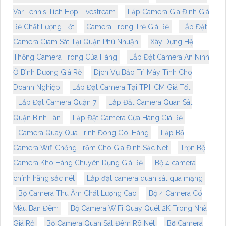
Var Tennis Tích Hợp Livestream
Lắp Camera Gia Đình Giá
Rẻ Chất Lượng Tốt
Camera Trông Trẻ Giá Rẻ
Lắp Đặt
Camera Giám Sát Tại Quận Phú Nhuận
Xây Dựng Hệ
Thống Camera Trong Cửa Hàng
Lắp Đặt Camera An Ninh
Ở Bình Dương Giá Rẻ
Dịch Vụ Bảo Trì Máy Tính Cho
Doanh Nghiệp
Lắp Đặt Camera Tại TP.HCM Giá Tốt
Lắp Đặt Camera Quận 7
Lắp Đăt Camera Quan Sát
Quận Bình Tân
Lắp Đặt Camera Cửa Hàng Giá Rẻ
Camera Quay Quá Trình Đóng Gói Hàng
Lắp Bộ
Camera Wifi Chống Trộm Cho Gia Đình Sắc Nét
Trọn Bộ
Camera Kho Hàng Chuyên Dụng Giá Rẻ
Bộ 4 camera
chính hãng sắc nét
Lắp đặt camera quan sát qua mạng
Bộ Camera Thu Âm Chất Lượng Cao
Bộ 4 Camera Có
Màu Ban Đêm
Bộ Camera WiFi Quay Quét 2K Trong Nhà
Giá Rẻ
Bộ Camera Quan Sát Đêm Rõ Nét
Bộ Camera