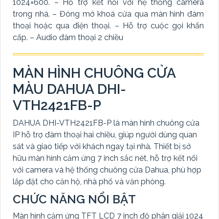
1024×600. – Hỗ trợ kết nối với hệ thống camera
trong nhà. – Đóng mở khoá cửa qua màn hình đàm
thoại hoặc qua điện thoại. – Hỗ trợ cuộc gọi khẩn
cấp. – Audio đàm thoại 2 chiều
MÀN HÌNH CHUÔNG CỬA
MÀU DAHUA DHI-
VTH2421FB-P
DAHUA DHI-VTH2421FB-P là màn hình chuông cửa
IP hỗ trợ đàm thoại hai chiều, giúp người dùng quan
sát và giao tiếp với khách ngay tại nhà. Thiết bị sở
hữu màn hình cảm ứng 7 inch sắc nét, hỗ trợ kết nối
với camera và hệ thống chuông cửa Dahua, phù hợp
lắp đặt cho căn hộ, nhà phố và văn phòng.
CHỨC NĂNG NỔI BẬT
Màn hình cảm ứng TFT LCD 7 inch độ phân giải 1024