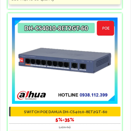
SWITCH POE DAHUA DH-CS4010-8ET2GT-60
5%-35%
Liên hệ