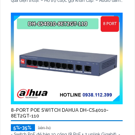
qua điện thoại. – Hỗ trợ cuộc gọi khẩn cấp. – Audio đàm
thoại 2 chiều
8-PORT POE SWITCH DAHUA DH-CS4010-
8ET2GT-110
5%-35%
liên hệ
- Switch PoE để bàn 10 cổng (8 PoE + 2 uplink Gigabit). -