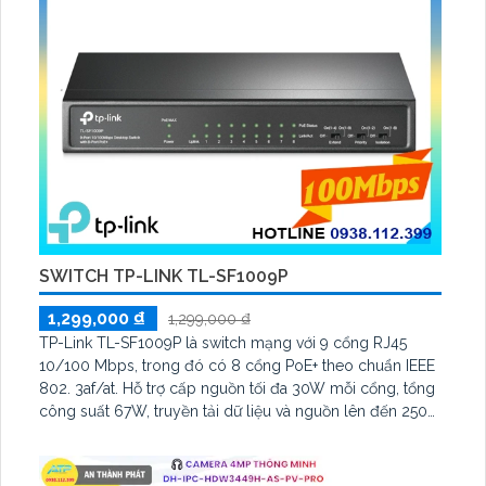
SWITCH TP-LINK TL-SF1009P
1,299,000 ₫
1,299,000 ₫
TP-Link TL-SF1009P là switch mạng với 9 cổng RJ45
10/100 Mbps, trong đó có 8 cổng PoE+ theo chuẩn IEEE
802. 3af/at. Hỗ trợ cấp nguồn tối đa 30W mỗi cổng, tổng
công suất 67W, truyền tải dữ liệu và nguồn lên đến 250m
ở chế độ mở rộng. Tích hợp chế độ Ưu tiên và Cách ly,
đảm bảo hiệu suất cao, bảo mật ổn định