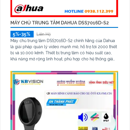
MÁY CHỦ TRUNG TÂM DAHUA DSS7016D-S2
5%-35%
Liên Hệ
Máy chủ trung tâm DSS7016D-S2 chính hãng của Dahua
là giải pháp quản lý video mạnh mẽ, hỗ trợ tới 2000 thiết
bị và 10.000 kênh. Thiết bị trung tâm có hiệu suất cao,
khả năng mở rộng linh hoạt, phù hợp cho hệ thống giám
sát lớn. Với tính năng quản lý thông minh và bảo mật
cao, DSS7016D-S2 đảm bảo vận hành ổn định cho các
doanh nghiệp và tổ chức