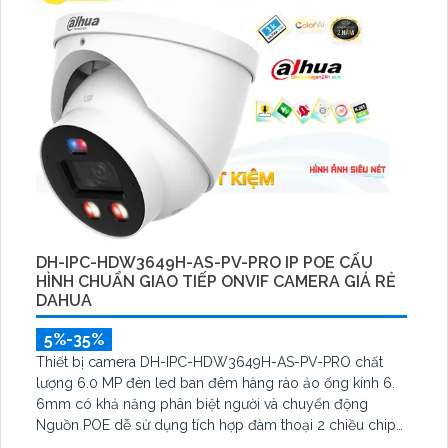
DH-IPC-HDW3649H-AS-PV-PRO IP POE CẤU
HÌNH CHUẨN GIAO TIẾP ONVIF CAMERA GIÁ RẺ
DAHUA
5%-35%
Thiết bị camera DH-IPC-HDW3649H-AS-PV-PRO chất
lượng 6.0 MP đèn led ban đêm hàng rào ảo ống kính 6.
6mm có khả năng phân biệt người và chuyển động
Nguồn POE dễ sử dụng tích hợp đàm thoại 2 chiều chip
xử lý CMOS mượt mà. Hỗ trợ 4 chế độ xem ban đêm Full