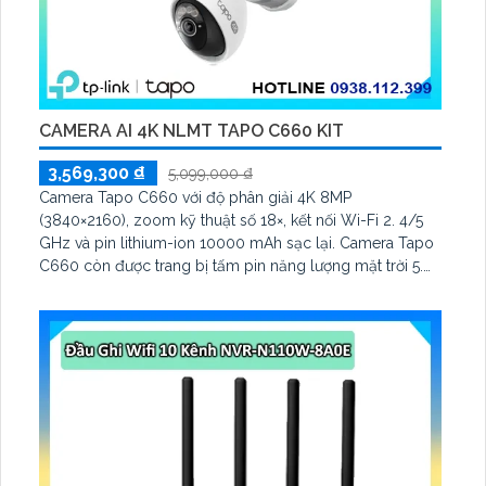
CAMERA AI 4K NLMT TAPO C660 KIT
3,569,300 ₫
5,099,000 ₫
Camera Tapo C660 với độ phân giải 4K 8MP
(3840×2160), zoom kỹ thuật số 18×, kết nối Wi-Fi 2. 4/5
GHz và pin lithium-ion 10000 mAh sạc lại. Camera Tapo
C660 còn được trang bị tấm pin năng lượng mặt trời 5.
2V 2. 5W, tích hợp AI phát hiện người, thú cưng, phương
tiện, lưu trữ thẻ microSD tối đa 512 GB