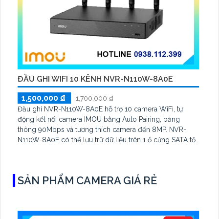
ĐẦU GHI WIFI 10 KÊNH NVR-N110W-8A0E
1,500,000 ₫
1,700,000 ₫
Đầu ghi NVR-N110W-8A0E hỗ trợ 10 camera WiFi, tự
động kết nối camera IMOU bằng Auto Pairing, băng
thông 90Mbps và tương thích camera đến 8MP. NVR-
N110W-8A0E có thể lưu trữ dữ liệu trên 1 ổ cứng SATA tối
đa 16TB, 2 cổng USB và dùng phần mềm Imou Life
SẢN PHẨM CAMERA GIÁ RẺ