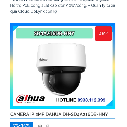
Hỗ trợ PoE công suất cao đến 90W/cổng. - Quản lý từ xa
qua Cloud DoLynk tiện lợi
CAMERA IP 2MP DAHUA DH-SD4A216DB-HNY
5%-35%
Liên hệ