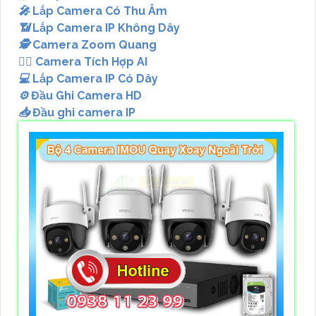
️🎤️
Lắp Camera Có Thu Âm
📶
Lắp Camera IP Không Dây
🕵️
Camera Zoom Quang
🧛‍♀️
Camera Tích Hợp AI
💻
Lắp Camera IP Có Dây
⚙️
Đầu Ghi Camera HD
📥
Đầu ghi camera IP