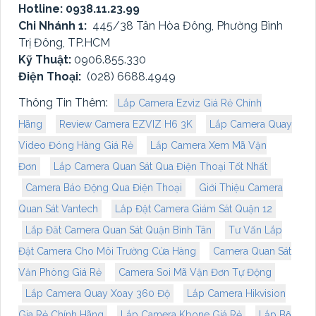
Hotline: 0938.11.23.99
Chi Nhánh 1:
445/38 Tân Hòa Đông, Phường Bình
Trị Đông, TP.HCM
Kỹ Thuật:
0906.855.330
Điện Thoại:
(028) 6688.4949
Thông Tin Thêm:
Lắp Camera Ezviz Giá Rẻ Chính
Hãng
Review Camera EZVIZ H6 3K
Lắp Camera Quay
Video Đóng Hàng Giá Rẻ
Lắp Camera Xem Mã Vận
Đơn
Lắp Camera Quan Sát Qua Điện Thoại Tốt Nhất
Camera Báo Động Qua Điện Thoại
Giới Thiệu Camera
Quan Sát Vantech
Lắp Đặt Camera Giám Sát Quận 12
Lắp Đăt Camera Quan Sát Quận Bình Tân
Tư Vấn Lắp
Đặt Camera Cho Môi Trường Cửa Hàng
Camera Quan Sát
Văn Phòng Giá Rẻ
Camera Soi Mã Vận Đơn Tự Động
Lắp Camera Quay Xoay 360 Độ
Lắp Camera Hikvision
Gia Rẻ Chính Hãng
Lắp Camera Kbone Giá Rẻ
Lắp Bộ