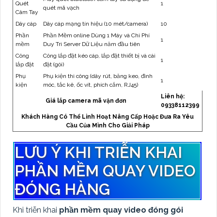
Quét
1
quét mã vạch
Câm Tay
Dây cáp
Dây cáp mạng tín hiệu (10 mét/camera)
10
Phần
Phần Mềm online Dùng 1 Máy và Chi Phí
1
mềm
Duy Trì Server Dữ Liệu năm đầu tiên
Công
Công lắp đặt kéo cáp, lắp đặt thiết bị và cài
1
lắp đặt
đặt (gói)
Phụ
Phụ kiện thi công (dây rút, băng keo, đinh
1
kiện
móc, tắc kê, ốc vít, phích cắm, RJ45)
Liên hệ:
Giá lắp camera mã vận đơn
09338112399
Khách Hàng Có Thể Linh Hoạt Nâng Cấp Hoặc Đưa Ra Yêu
Cầu Của Mình Cho Giải Pháp
LƯU Ý KHI TRIỄN KHAI
PHẦN MỀM QUAY VIDEO
ĐÓNG HÀNG
Khi triễn khai
phần mềm quay video đóng gói