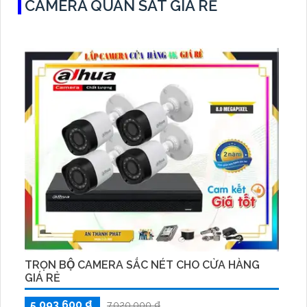
CAMERA QUAN SÁT GIÁ RẺ
TRỌN BỘ CAMERA SẮC NÉT CHO CỬA HÀNG
GIÁ RẺ
5,093,600 ₫
7,020,000 ₫