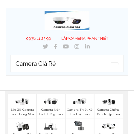
0938 11 23 99
LẮP CAMERA PHAN THIẾT
Camera Giá Rẻ
Báo Giá Camera
Camera Nén
Camera Thiết Kế
Camera Chống
Imou Trong Nhà
Hình H.265 Imou
Kim Loại Imou
Xâm Nhập Imou