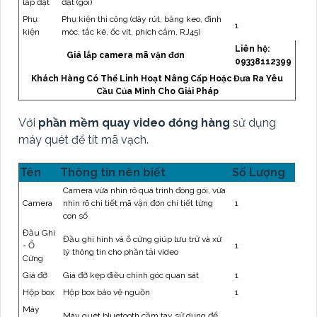
lắp đặt
đặt (gói)
Phụ
Phụ kiện thi công (dây rút, băng keo, đinh
1
kiện
móc, tắc kê, ốc vít, phích cắm, RJ45)
Liên hệ:
Giá lắp camera mã vận đơn
09338112399
Khách Hàng Có Thể Linh Hoạt Nâng Cấp Hoặc Đưa Ra Yêu
Cầu Của Mình Cho Giải Pháp
Với
phần mềm quay video đóng hàng
sử dụng
máy quét để tít mã vạch.
Tên
Thông tin nên biết
Số Lượng
Camera vừa nhìn rõ quá trình đóng gói, vừa
Camera
nhìn rõ chi tiết mã vận đơn chi tiết từng
1
con số
Đầu Ghi
Đầu ghi hình và ổ cứng giúp lưu trữ và xử
- Ổ
1
lý thông tin cho phần tải video
Cứng
Giá đỡ
Giá đỡ kẹp điều chỉnh góc quan sát
1
Hộp box
Hộp box bảo vệ nguồn
1
Máy
Máy quét bluetooth cầm tay sử dụng để