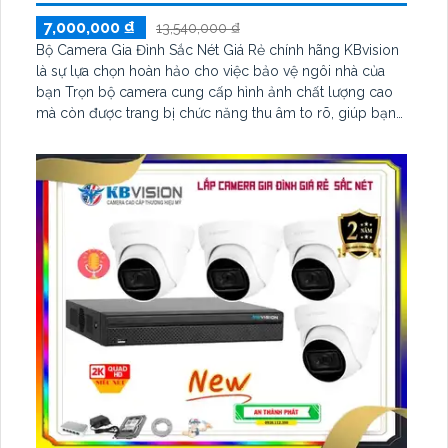
7,000,000 ₫
13,540,000 ₫
Bộ Camera Gia Đình Sắc Nét Giá Rẻ chính hãng KBvision
là sự lựa chọn hoàn hảo cho việc bảo vệ ngôi nhà của
bạn Trọn bộ camera cung cấp hình ảnh chất lượng cao
mà còn được trang bị chức năng thu âm to rõ, giúp bạn
không bỏ lỡ bất kỳ tiếng động nào xảy ra trong phạm vi
quan sát Với chuẩn nén H.265+ hồng ngoại thông minh
lên đến 30m kèm tính năng Phát hiện con người hỗ trợ
POE