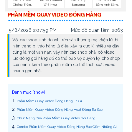
Camera Ip
Camera Wifi
Báo Giá Camera
Camera Cân
Samsung
Chống Trộm
Wifi Imou
Bằng Ánh Sáng
Imou
Super Adapt
PHẦN MỀM QUAY VIDEO ĐÓNG HÀNG
5/8/2026 2:07:59 PM
Mức độ quan tâm: 2063
Với các shop kinh doanh trên sàn thương mại điện tử thì
hiện trạng bị tráo hàng là điều xảy ra cực kì nhiều và đây
cũng là một vấn nạn, vậy nên các shop phải có video
lúc đóng gói hàng để có thể bảo vệ quyền lợi cho shop
của mình, kèm theo phần mềm có thể trích xuất video
nhanh gọn nhất
Phần Mềm Quay Video Đóng Hàng Là Gì
Phần Mềm Quay Video Đóng Hàng Hoạt Động Ra Sao
Chức Năng Của Phần Mềm Quay Video Gói Hàng
Combo Phần Mềm Quay Video Đóng Hàng Bao Gồm Những Gì