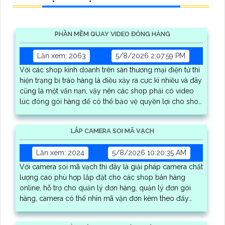
PHẦN MỀM QUAY VIDEO ĐÓNG HÀNG
Lần xem: 2063
5/8/2026 2:07:59 PM
Với các shop kinh doanh trên sàn thương mại điện tử thì
hiện trạng bị tráo hàng là điều xảy ra cực kì nhiều và đây
cũng là một vấn nạn, vậy nên các shop phải có video
lúc đóng gói hàng để có thể bảo vệ quyền lợi cho shop
của mình, kèm theo phần mềm có thể trích xuất video
nhanh gọn nhất
LẮP CAMERA SOI MÃ VẠCH
Lần xem: 2024
5/8/2026 10:20:35 AM
Với camera soi mã vạch thì đây là giải pháp camera chất
lượng cao phù hợp lắp đặt cho các shop bán hàng
online, hỗ trợ cho quản lý đơn hàng, quản lý đơn gói
hàng, camera có thể nhìn mã vận đơn kèm theo đấy
nhìn thấy được quy trình đóng gói hàng hóa, có thể tải
video đơn hàng trực tiếp trên phần mềm