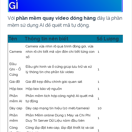
GÌ
Với
phần mềm quay video đóng hàng
đây là phần
mềm sử dụng AI để quét mã tự động.
Tên
Thông tin nên biết
Số Lượng
Camera vừa nhìn rõ quá trình đóng gói, vừa
Camera
nhìn rõ chi tiết mã vận đơn chi tiết từng con
1
số
Đầu
Đầu ghi hình và ổ cứng giúp lưu trữ và xử
Ghi - Ổ
1
lý thông tin cho phần tải video
Cứng
Giá đỡ
Giá đỡ kẹp điều chỉnh góc quan sát
1
Hộp box
Hộp box bảo vệ nguồn
1
Phần
Phần mềm tích hợp công nghệ AI quét mã
1
mềm AI
tự động
Dây cáp
Dây cáp mạng tín hiệu (10 mét/camera)
10
Phần
Phần Mềm online Dùng 1 Máy và Chi Phí
1
mềm
Duy Trì Server Dữ Liệu năm đầu tiên
Công
Công lắp đặt kéo cáp, lắp đặt thiết bị và cài
1