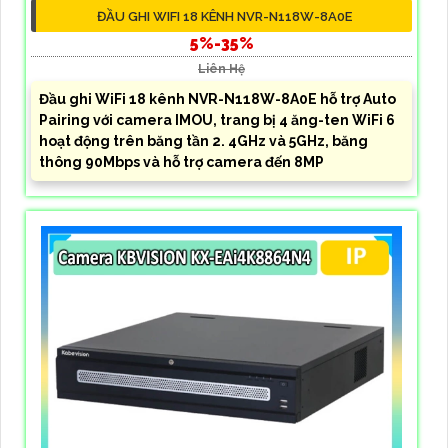
ĐẦU GHI WIFI 18 KÊNH NVR-N118W-8A0E
5%-35%
Liên Hệ
Đầu ghi WiFi 18 kênh NVR-N118W-8A0E hỗ trợ Auto
Pairing với camera IMOU, trang bị 4 ăng-ten WiFi 6
hoạt động trên băng tần 2. 4GHz và 5GHz, băng
thông 90Mbps và hỗ trợ camera đến 8MP