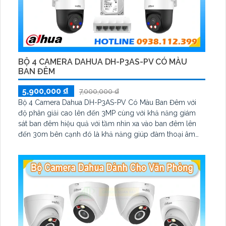
BỘ 4 CAMERA DAHUA DH-P3AS-PV CÓ MÀU
BAN ĐÊM
5,900,000 ₫
7,000,000 ₫
Bộ 4 Camera Dahua DH-P3AS-PV Có Màu Ban Đêm với
độ phân giải cao lên đến 3MP cùng với khả năng giám
sát ban đêm hiệu quả với tầm nhìn xa vào ban đêm lên
đến 30m bên cạnh đó là khả năng giúp đàm thoại âm
thanh 2 chiều và báo động răng de chủ động khi phát
hiện xâm nhập