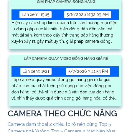
GIẢI PHÁP CAMERA ĐÓNG HÀNG
Lần xem: 1965
5/8/2026 8:32:09 AM
Hiện nay các shop kinh doanh trên sàn thương mại điện
tử đang gặp cực kì nhiều biến động dẫn đến việc mất
mát tài sản, kèm theo đấy tính trạng tráo hàng thường
xuyên xảy ra gây mất uy tín, giải pháp camera đóng
hàng sẽ là vị cứu tinh cho bạn, nhờ quay rõ mã vận đơn
và quy trình đóng gói hàng hóa
LẮP CAMERA QUAY VIDEO ĐÓNG HÀNG GIÁ RẺ
Lần xem: 1521
5/7/2026 3:41:53 PM
Lắp camera quay video đóng gói hàng giá rẻ là giải
pháp camera chất lượng sử dụng cho việc đóng gói
đơn hàng, có thể nhìn được mã vận đơn của đơn hàng
và nhìn thấy được quá trình đóng gói hàng hóa, có thể
trích xuất video theo mã đơn hàng một cách dễ dàng,
điều này giúp tiết kiệm chi phí cho shop sử dụng
CAMERA THEO CHỨC NĂNG
Camera đàm thoại 2 chiều to rõ nên dùng
Top 5
Camera nhà Xưởng
Top 5 Camera 2 Mắt Nên Mua