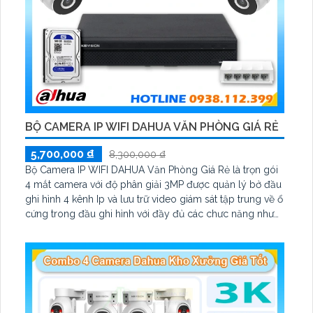
BỘ CAMERA IP WIFI DAHUA VĂN PHÒNG GIÁ RẺ
5,700,000 ₫
8,300,000 ₫
Bộ Camera IP WIFI DAHUA Văn Phòng Giá Rẻ là trọn gói
4 mắt camera với độ phân giải 3MP được quản lý bở đầu
ghi hình 4 kênh Ip và lưu trữ video giám sát tập trung về ổ
cứng trong đầu ghi hình với đầy đủ các chưc năng như
AI Phát hiện chuyển động, đàm thoại âm thanh 2 chiều và
giám sát có màu vào ban đêm