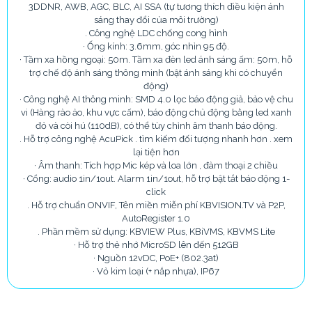
3DDNR, AWB, AGC, BLC, AI SSA (tự tương thích điều kiện ánh
sáng thay đổi của môi trường)
. Công nghệ LDC chống cong hình
· Ống kính: 3.6mm, góc nhìn 95 độ.
· Tầm xa hồng ngoại: 50m. Tầm xa đèn led ánh sáng ấm: 50m, hỗ
trợ chế độ ánh sáng thông minh (bật ánh sáng khi có chuyển
động)
· Công nghệ AI thông minh: SMD 4.0 lọc báo động giả, bảo vệ chu
vi (Hàng rào ảo, khu vực cấm), báo động chủ động bằng led xanh
đỏ và còi hú (110dB), có thể tùy chỉnh âm thanh báo động.
. Hỗ trợ công nghệ AcuPick . tìm kiếm đối tượng nhanh hơn . xem
lại tiện hơn
· Âm thanh: Tích hợp Mic kép và loa lớn , đàm thoại 2 chiều
· Cổng: audio 1in/1out. Alarm 1in/1out, hỗ trợ bật tắt báo động 1-
click
. Hỗ trợ chuẩn ONVIF, Tên miền miễn phí KBVISION.TV và P2P,
AutoRegister 1.0
. Phần mềm sử dụng: KBVIEW Plus, KBiVMS, KBVMS Lite
· Hỗ trợ thẻ nhớ MicroSD lên đến 512GB
· Nguồn 12vDC, PoE+ (802.3at)
· Vỏ kim loại (+ nắp nhựa), IP67