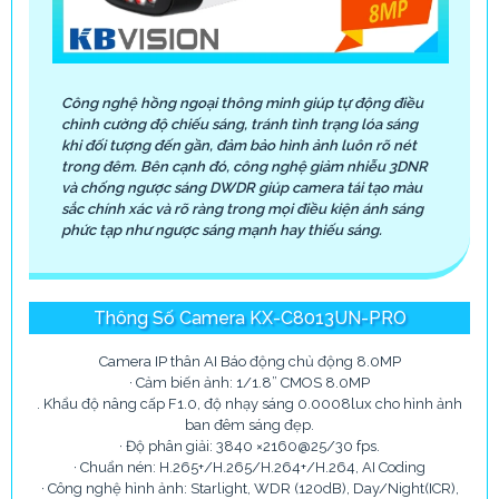
Công nghệ hồng ngoại thông minh giúp tự động điều
chỉnh cường độ chiếu sáng, tránh tình trạng lóa sáng
khi đối tượng đến gần, đảm bảo hình ảnh luôn rõ nét
trong đêm. Bên cạnh đó, công nghệ giảm nhiễu 3DNR
'
và chống ngược sáng DWDR giúp camera tái tạo màu
sắc chính xác và rõ ràng trong mọi điều kiện ánh sáng
phức tạp như ngược sáng mạnh hay thiếu sáng.
Thông Số Camera KX-C8013UN-PRO
Camera IP thân AI Báo động chủ động 8.0MP
· Cảm biến ảnh: 1/1.8” CMOS 8.0MP
. Khẩu độ nâng cấp F1.0, độ nhạy sáng 0.0008lux cho hình ảnh
ban đêm sáng đẹp.
· Độ phân giải: 3840 ×2160@25/30 fps.
· Chuẩn nén: H.265+/H.265/H.264+/H.264, AI Coding
· Công nghệ hình ảnh: Starlight, WDR (120dB), Day/Night(ICR),