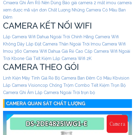
Cmaera Ghi Âm Rõ Nên Dùng
Báo giá camera 2 mắt imou
camera
xem được mã vận đơn Chất Lượng
Những Camera Có Màu Ban
Đêm
CAMERA KẾT NỐI WIFI
Lắp Camera Wifi Dahua Ngoài Trời Chính Hãng
Camera Wifi
Không Dây
Lắp Đặt Camera Thân Ngoài Trời Imou
Camera Wifi
Imou 360
Camera Wifi Dahua Giá Rẻ Cao Cấp
Camera Wifi Ngoài
Trời Kbone Giá Tiết Kiệm
Lắp Camera Wifi 2K
CAMERA THEO GÓI
Linh Kiện Máy Tính Giá Rẻ
Bộ Camera Ban Đêm Có Màu Kbvision
Lắp Camera Visioncop Chống Trộm Combo Tiết Kiệm
Trọn Bộ
Camera Ghi Âm
Lắp Camera Ngoài Trời trọn bộ
CAMERA QUAN SÁT CHẤT LƯỢNG