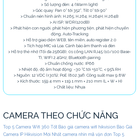
> Số lượng đèn: 4 (Warm light)
> Góc quay: Pan 0° tới 352°, Tilt 0° tới 90°
> Chuẩn nén hình ảnh: H.265; H.264; H.264H; H.264B
> AI ISP, WDR(120dB)
> Phát hiện con người, phát hiện phương tiện, phát hiện chuyển
động, Auto-Tracking
> Hỗ trợ giao diện WEB, tên miền, auto register 2.0
> Tích hợp MIC và Loa. Cảnh báo âm thanh và đèn
> Hỗ trợ thẻ nhớ (Tối đa 256GB); 01 cổng LAN RJ45 (10/100 Base-
T); WIFI 2.4GHz; Bluetooth pairing
> Chuẩn chống nước: IP66
> Nhiệt độ, độ ẩm hoạt động: –30 °C tới +50°C, < 95% RH
> Nguồn: 12 VDC (±30%); PoE (802.3af). Công suất max 9.8W
> Kích thước: 159.4 mm × 119.1 mm × 210 mm (L × W × H)
> Chất liệu: Nhựa
CAMERA THEO CHỨC NĂNG
Top 5 Camera Wifi 360 Tốt
Báo giá camera wifi hikvision
Báo Giá
Camera IP Hikvision Mới Nhất
camera nhìn mã vận đơn
Top 5