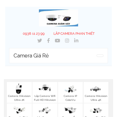
0938 11 23 99
LẮP CAMERA PHAN THIẾT
Camera Giá Rẻ
Camera Hikvision
Lắp Camera Wifi
Camera IP
Camera Hikvision
Ultra 2K
Full HD Hikvision
ColorVu
Ultra 4K