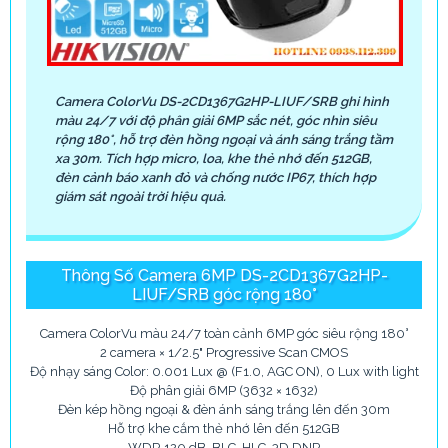
Camera ColorVu DS-2CD1367G2HP-LIUF/SRB ghi hình
màu 24/7 với độ phân giải 6MP sắc nét, góc nhìn siêu
rộng 180°, hỗ trợ đèn hồng ngoại và ánh sáng trắng tầm
xa 30m. Tích hợp micro, loa, khe thẻ nhớ đến 512GB,
đèn cảnh báo xanh đỏ và chống nước IP67, thích hợp
giám sát ngoài trời hiệu quả.
Thông Số Camera 6MP DS-2CD1367G2HP-
LIUF/SRB góc rộng 180°
Camera ColorVu màu 24/7 toàn cảnh 6MP góc siêu rộng 180°
2 camera × 1/2.5" Progressive Scan CMOS
Độ nhạy sáng Color: 0.001 Lux @ (F1.0, AGC ON), 0 Lux with light
Độ phân giải 6MP (3632 × 1632)
Đèn kép hồng ngoại & đèn ánh sáng trắng lên đến 30m
Hỗ trợ khe cắm thẻ nhớ lên đến 512GB
WDR 120 dB, BLC, HLC, 3D DNR