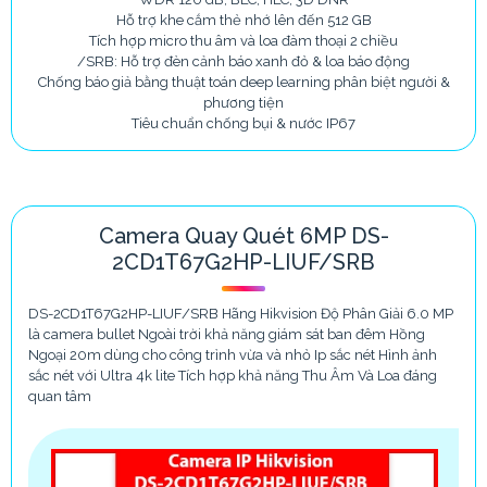
Hỗ trợ khe cắm thẻ nhớ lên đến 512 GB
Tích hợp micro thu âm và loa đàm thoại 2 chiều
/SRB: Hỗ trợ đèn cảnh báo xanh đỏ & loa báo động
Chống báo giả bằng thuật toán deep learning phân biệt người &
phương tiện
Tiêu chuẩn chống bụi & nước IP67
Camera Quay Quét 6MP DS-
2CD1T67G2HP-LIUF/SRB
DS-2CD1T67G2HP-LIUF/SRB Hãng Hikvision Độ Phân Giải 6.0 MP
là camera bullet Ngoài trời khả năng giám sát ban đêm Hồng
Ngoại 20m dùng cho công trình vừa và nhỏ Ip sắc nét Hình ảnh
sắc nét với Ultra 4k lite Tích hợp khả năng Thu Âm Và Loa đáng
quan tâm