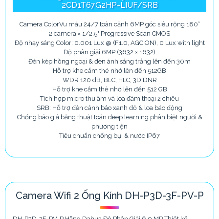
2CD1T67G2HP-LIUF/SRB
Camera ColorVu màu 24/7 toàn cảnh 6MP góc siêu rộng 180°
2 camera × 1/2.5" Progressive Scan CMOS
Độ nhạy sáng Color: 0.001 Lux @ (F1.0, AGC ON), 0 Lux with light
Độ phân giải 6MP (3632 × 1632)
Đèn kép hồng ngoại & đèn ánh sáng trắng lên đến 30m
Hỗ trợ khe cắm thẻ nhớ lên đến 512GB
WDR 120 dB, BLC, HLC, 3D DNR
Hỗ trợ khe cắm thẻ nhớ lên đến 512 GB
Tích hợp micro thu âm và loa đàm thoại 2 chiều
SRB: Hỗ trợ đèn cảnh báo xanh đỏ & loa báo động
Chống báo giả bằng thuật toán deep learning phân biệt người &
phương tiện
Tiêu chuẩn chống bụi & nước IP67
Camera Wifi 2 Ống Kính DH-P3D-3F-PV-P
DH-P3D-3F-PV-P Hãng Dahua Độ Phân Giải 6.0 MP Thiết kế