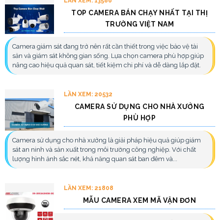
LẦN XEM: 13586
TOP CAMERA BÁN CHẠY NHẤT TẠI THỊ
TRƯỜNG VIỆT NAM
Camera giám sát đang trở nên rất cần thiết trong việc bảo vệ tài
sản và giám sát không gian sống. Lựa chọn camera phù hợp giúp
nâng cao hiệu quả quan sát, tiết kiệm chi phí và dễ dàng lắp đặt.
LẦN XEM: 20532
CAMERA SỬ DỤNG CHO NHÀ XƯỞNG
PHÙ HỢP
Camera sử dụng cho nhà xưởng là giải pháp hiệu quả giúp giám
sát an ninh và sản xuất trong môi trường công nghiệp. Với chất
lượng hình ảnh sắc nét, khả năng quan sát ban đêm và...
LẦN XEM: 21808
MẪU CAMERA XEM MÃ VẬN ĐƠN