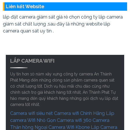
Liên kết Website
lắp đặt camera giám sát giá rẻ chọn công ty lắp camera
giám sát chất lượng ,sau đây là những website lắp
camera quan sát uy tín .
LẮP CAMERA WIFI
Uy tín hơn 10 năm xây xựng công ty camera An Thành
Phát Mang đến những dòng sản phẩm camera quan sát
có chất lượng tốt. Dịch vụ hậu mãi chu đáo cũng như
chính sách trợ giá khách hàng tốt nhất, An Thành Phát Tự
hào mang đến quý khách hàng những gói dịch vụ lắp đặt
camera tốt nhất.
Camera wifi siêu nét
Camera wifi Chính Hãng
Lắp
camera Wifi Nhỏ Gọn
Camera wifi 360
Camera
Thân hồng Ngoại
Camera Wifi Kbone
Lắp Camera