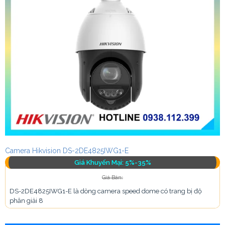
Camera Hikvision DS-2DE4825IWG1-E
Giá Khuyến Mại: 5%-35%
Giá Bán:
DS-2DE4825IWG1-E là dòng camera speed dome có trang bị độ
phân giải 8