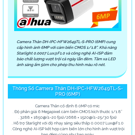
Camera Thân DH-IPC-HFW2649TL-S-PRO (6MP) cung
cấp hình ảnh 6MP với cảm biến CMOS 1/1.8”. Khả năng
Starlight 0.0007 Lux@F1.0 và công nghệ AI-ISP đảm
bảo chất lượng vượt trội cả ngày lẫn đêm. Tầm xa LED
ánh sáng ấm 50m cho phép thu hình màu rõ nét.
Thông Số Camera Thân DH-IPC-HFW2649TL-S-
PRO (6MP)
Camera Thân cố định 6.0MP có mic
. Độ phân giải 6 Megapixel cảm biến CMOS kích thước 1/1.8”
. 3288 × 1850@(1–20 fps)/2688 × 1520@(1–25/30 fps)
. Hỗ trợ Starlight với độ nhạy sáng siêu thấp 0.0007 Lux@F1.0
. Công nghệ AI-ISP kết hợp cảm biến lớn cho hình ảnh vượt trội
ban đêm cũng như ban ngày