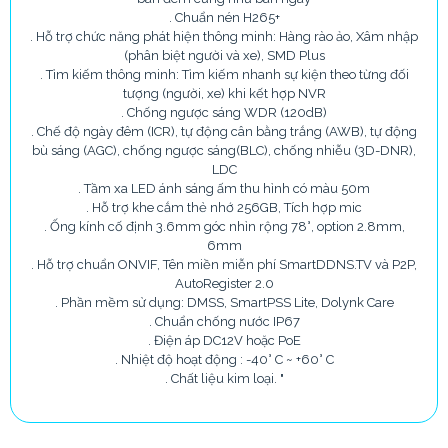
. Chuẩn nén H265+
. Hỗ trợ chức năng phát hiện thông minh: Hàng rào ảo, Xâm nhập
(phân biệt người và xe), SMD Plus
. Tìm kiếm thông minh: Tìm kiếm nhanh sự kiện theo từng đối
tượng (người, xe) khi kết hợp NVR
. Chống ngược sáng WDR (120dB)
. Chế độ ngày đêm (ICR), tự động cân bằng trắng (AWB), tự động
bù sáng (AGC), chống ngược sáng(BLC), chống nhiễu (3D-DNR),
LDC
. Tầm xa LED ánh sáng ấm thu hình có màu 50m
. Hỗ trợ khe cắm thẻ nhớ 256GB, Tích hợp mic
. Ống kính cố định 3.6mm góc nhìn rộng 78°, option 2.8mm,
6mm
. Hỗ trợ chuẩn ONVIF, Tên miền miễn phí SmartDDNS.TV và P2P,
AutoRegister 2.0
. Phần mềm sử dụng: DMSS, SmartPSS Lite, Dolynk Care
. Chuẩn chống nước IP67
. Điện áp DC12V hoặc PoE
. Nhiệt độ hoạt động : -40° C ~ +60° C
. Chất liệu kim loại. "