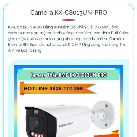
Camera Wifi 2 Ống Kính DH-P3D-3F-PV-P
Camera KX-C8013UN-PRO
Top 5 Camera Có Màu Ban Đêm
KX-C8013UN-PRO Hãng KBvision Độ Phân Giải 8.0 MP Dòng
camera nhỏ gọn mỹ thuật cho công trình Xem ban đêm Full Color
50m Hiệu quả cao khi sử dụng cho công trình ban đêm Camera
Internet (IP) Siêu sắc nét Ultra 4k 8.0 MP Ứng dụng khả năng Thu
Âm Và Loa rõ ràng