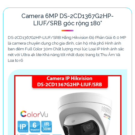
Camera 6MP DS-2CD1367G2HP-
LIUF/SRB góc rộng 180°
DS-2CD1367G2HP-LIUF/SRB Hãng Hikvision Độ Phân Giải 6.0 MP
là camera chuyên dụng cho gia đình, căn hộ nhà phố Hình ảnh
ban đêm Full Color 30m Chất lượng mọi lúc Loại IP Hình ảnh sắc
nét với Ultra 4k lite Khả năng tốt nhất được trang bị Thu Âm Và
Loa to rõ