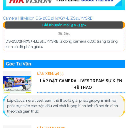
Camera Hikvision DS-2CD2H47G3-LIZS2UY/SRB
Giá Khuyến Mại: 5%-35%
Giá Bán:
DS-2CD2H47G3-LIZS2UY/SRB là dòng camera được trang bị ống
kính có độ phân giải 4
Góc Tư Vấn
LẦN XEM: 4655
LẮP ĐẶT CAMERA LIVESTREAM SỰ KIỆN
THỂ THAO
Lắp đặt camera livestream thể thao là giải pháp giúp ghi hình và
phát trực tiếp các trận đấu với chất lượng hình ảnh rõ nét ổn định
theo thời gian thực