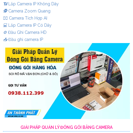
📶
Lắp Camera IP Không Dây
🕵️
Camera Zoom Quang
🧛‍♀️
Camera Tích Hợp AI
💻
Lắp Camera IP Có Dây
⚙️
Đầu Ghi Camera HD
📥
Đầu ghi camera IP
GIẢI PHÁP QUẢN LÝ ĐÓNG GÓI BẰNG CAMERA