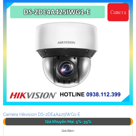
Camera Hikvision DS-2DE4A425IWG1-E
Giá Khuyến Mại: 5%-35%
Giá Bán: