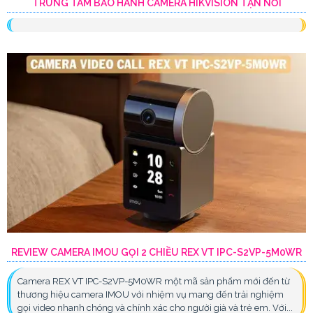
TRUNG TÂM BẢO HÀNH CAMERA HIKVISION TẬN NƠI
REVIEW CAMERA IMOU GỌI 2 CHIỀU REX VT IPC-S2VP-5M0WR
Camera REX VT IPC-S2VP-5M0WR một mã sản phẩm mới đến từ
thương hiệu camera IMOU với nhiệm vụ mang đến trải nghiệm
gọi video nhanh chóng và chính xác cho người già và trẻ em. Với...