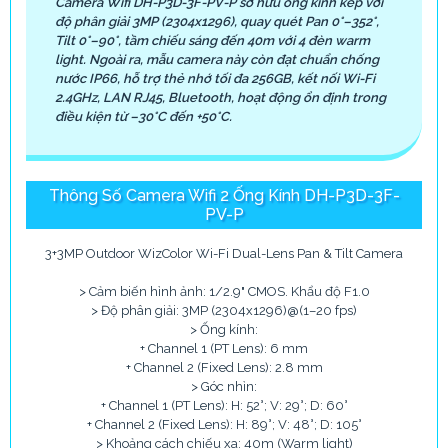
Camera Wifi DH-P3D-3F-PV-P sở hữu ống kính kép với
độ phân giải 3MP (2304x1296), quay quét Pan 0°–352°,
Tilt 0°–90°, tầm chiếu sáng đến 40m với 4 đèn warm
light. Ngoài ra, mẫu camera này còn đạt chuẩn chống
nước IP66, hỗ trợ thẻ nhớ tối đa 256GB, kết nối Wi-Fi
2.4GHz, LAN RJ45, Bluetooth, hoạt động ổn định trong
điều kiện từ –30°C đến +50°C.
Thông Số Camera Wifi 2 Ống Kính DH-P3D-3F-
PV-P
3+3MP Outdoor WizColor Wi-Fi Dual-Lens Pan & Tilt Camera
> Cảm biến hình ảnh: 1/2.9" CMOS. Khẩu độ F1.0
> Độ phân giải: 3MP (2304x1296)@(1–20 fps)
> Ống kính:
+ Channel 1 (PT Lens): 6 mm
+ Channel 2 (Fixed Lens): 2.8 mm
> Góc nhìn:
+ Channel 1 (PT Lens): H: 52°; V: 29°; D: 60°
+ Channel 2 (Fixed Lens): H: 89°; V: 48°; D: 105°
> Khoảng cách chiếu xa: 40m (Warm light)