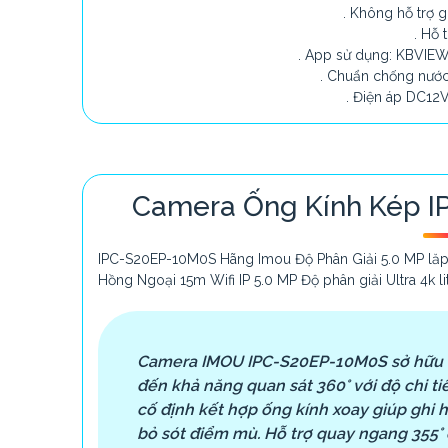
. Không hỗ trợ g
. Hỗ 
. App sử dụng: KBVIEW
. Chuẩn chống nước 
. Điện áp DC12V
Camera Ống Kính Kép I
IPC-S20EP-10M0S Hãng Imou Độ Phân Giải 5.0 MP lăp 
Hồng Ngoại 15m Wifi IP 5.0 MP Độ phân giải Ultra 4k 
Camera IMOU IPC-S20EP-10M0S sở hữu 
đến khả năng quan sát 360° với độ chi tiế
cố định kết hợp ống kính xoay giúp ghi 
bỏ sót điểm mù. Hỗ trợ quay ngang 355° 