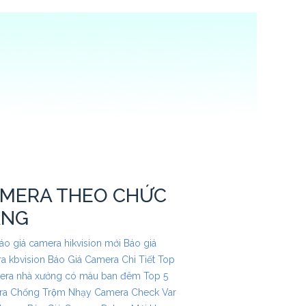
MERA THEO CHỨC
ĂNG
áo giá camera hikvision mới
Báo giá
a kbvision
Báo Giá Camera Chi Tiết
Top
era nhà xưởng có màu ban đêm
Top 5
a Chống Trộm Nhạy
Camera Check Var