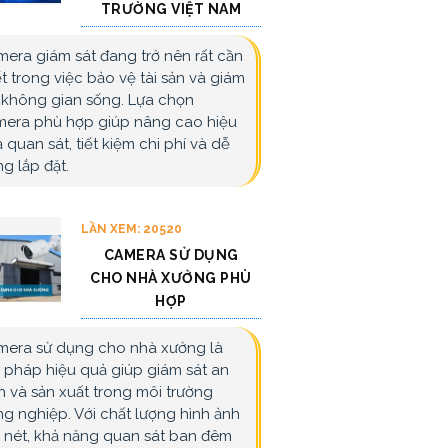
TRƯỜNG VIỆT NAM
era giám sát đang trở nên rất cần
ết trong việc bảo vệ tài sản và giám
 không gian sống. Lựa chọn
era phù hợp giúp nâng cao hiệu
 quan sát, tiết kiệm chi phí và dễ
g lắp đặt.
LẦN XEM: 20520
CAMERA SỬ DỤNG
CHO NHÀ XƯỞNG PHÙ
HỢP
era sử dụng cho nhà xưởng là
i pháp hiệu quả giúp giám sát an
h và sản xuất trong môi trường
g nghiệp. Với chất lượng hình ảnh
 nét, khả năng quan sát ban đêm