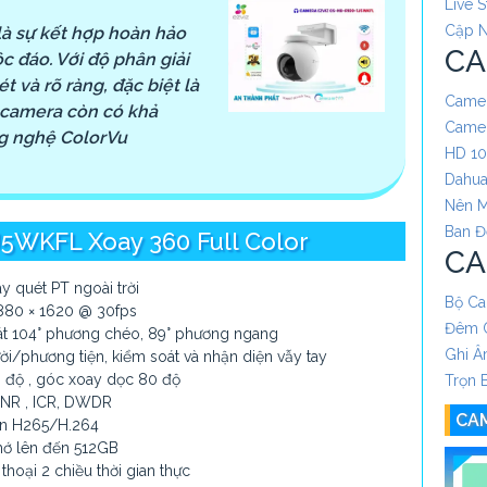
Live 
Cập N
 sự kết hợp hoàn hảo
CA
c đáo. Với độ phân giải
t và rõ ràng, đặc biệt là
Camer
, camera còn có khả
Camer
g nghệ ColorVu
HD 1
Dahua
Nên 
Ban 
5WKFL Xoay 360 Full Color
CA
y quét PT ngoài trời
Bộ Ca
 2880 × 1620 @ 30fps
Đêm C
át 104° phương chéo, 89° phương ngang
Ghi 
ời/phương tiện, kiểm soát và nhận diện vẫy tay
 độ , góc xoay dọc 80 độ
Trọn 
 DNR , ICR, DWDR
CA
én H265/H.264
nhớ lên đến 512GB
thoại 2 chiều thời gian thực