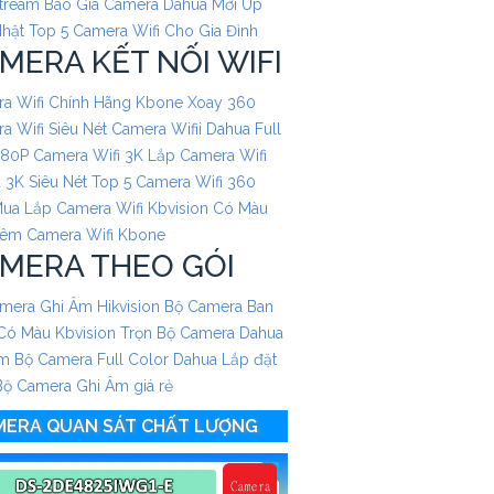
Stream
Báo Giá Camera Dahua Mới Up
hật
Top 5 Camera Wifi Cho Gia Đình
MERA KẾT NỐI WIFI
a Wifi Chính Hãng Kbone Xoay 360
a Wifi Siêu Nét
Camera Wifii Dahua Full
080P
Camera Wifi 3K
Lắp Camera Wifi
 3K Siêu Nét
Top 5 Camera Wifi 360
Mua
Lắp Camera Wifi Kbvision Có Màu
Đêm
Camera Wifi Kbone
MERA THEO GÓI
mera Ghi Âm Hikvision
Bộ Camera Ban
ó Màu Kbvision
Trọn Bộ Camera Dahua
Âm
Bộ Camera Full Color Dahua
Lắp đặt
Bộ Camera Ghi Âm giá rẻ
MERA QUAN SÁT CHẤT LƯỢNG