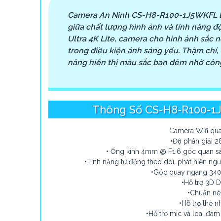
Camera An Ninh CS-H8-R100-1J5WKFL là
giữa chất lượng hình ảnh và tính năng độ
Ultra 4K Lite, camera cho hình ảnh sắc né
trong điều kiện ánh sáng yếu. Thậm chí
năng hiển thị màu sắc ban đêm nhờ côn
Thông Số CS-H8-R100-1J
Camera Wifi qua
•Độ phân giải
• Ống kính 4mm @ F1.6 góc quan s
•Tính năng tự động theo dõi, phát hiện ngư
•Góc quay ngang 340
•Hỗ trợ 3D
•Chuấn n
•Hỗ trợ thẻ 
•Hỗ trợ mic và loa, đàm 