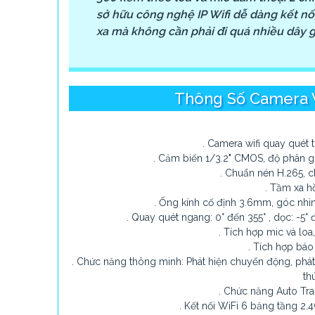
sở hữu công nghệ IP Wifi dễ dàng kết nối
xa mà không cần phải đi quá nhiều dây
'
Thông Số Camera W
. Camera wifi quay quét
. Cảm biến 1/3.2" CMOS, độ phân
. Chuẩn nén H.265,
. Tầm xa 
. Ống kính cố định 3.6mm, góc nhìn
. Quay quét ngang: 0° đến 355° , dọc: -5° 
. Tích hợp mic và loa
. Tích hợp bá
. Chức năng thông minh: Phát hiện chuyển động, phát 
th
. Chức năng Auto Tra
. Kết nối WiFi 6 băng tầng 2.