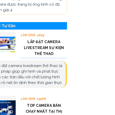
era được trang bị ống kính có độ
 giải 4
 Tư Vấn
LẦN XEM: 4639
LẮP ĐẶT CAMERA
LIVESTREAM SỰ KIỆN
THỂ THAO
 đặt camera livestream thể thao là
i pháp giúp ghi hình và phát trực
p các trận đấu với chất lượng hình
 rõ nét ổn định theo thời gian thực
LẦN XEM: 13568
TOP CAMERA BÁN
CHẠY NHẤT TẠI THỊ