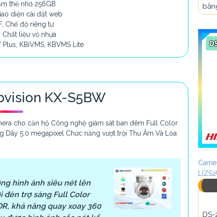
cắm thẻ nhớ 256GB
bằn
iao diện cài đặt web
F, Chế độ riêng tư
 Chất liệu vỏ nhựa
 Plus, KBiVMS, KBVMS Lite
bvision KX-S5BW
era cho căn hộ Công nghệ giám sát ban đêm Full Color
 Dây 5.0 megapixel Chức năng vượt trội Thu Âm Và Loa
Camer
LIZS
ng hình ảnh siêu nét lên
 đèn trợ sáng Full Color
R, khả năng quay xoay 360
DS-