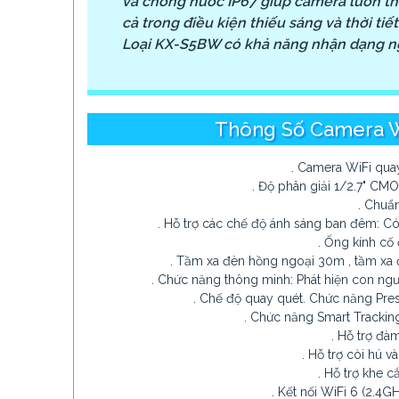
và chống nước IP67 giúp camera luôn th
cả trong điều kiện thiếu sáng và thời ti
Loại KX-S5BW có khả năng nhận dạng ng
Thông Số Camera W
. Camera WiFi quay
. Độ phân giải 1/2.7" C
. Chuẩ
. Hỗ trợ các chế độ ánh sáng ban đêm: C
. Ống kính cố 
. Tầm xa đèn hồng ngoại 30m , tầm xa
. Chức năng thông minh: Phát hiện con ngườ
. Chế độ quay quét. Chức năng Prese
. Chức năng Smart Trackin
. Hỗ trợ đàm
. Hỗ trợ còi hú 
. Hỗ trợ khe 
. Kết nối WiFi 6 (2.4G