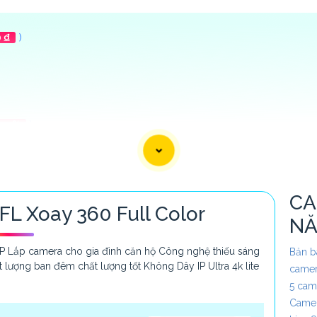
 ₫
)
-35%
)
50,000 ₫
)
CA
 Xoay 360 Full Color
N
 Lắp camera cho gia đình căn hộ Công nghệ thiếu sáng
Bản b
lượng ban đêm chất lượng tốt Không Dây IP Ultra 4k lite
camer
5 cam
Camer