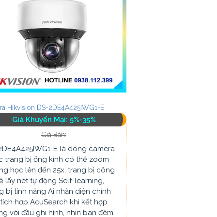
a Hikvision DS-2DE4A425IWG1-E
Giá Khuyến Mại: 5%-35%
Giá Bán:
2DE4A425IWG1-E là dòng camera
 trang bị ống kính có thể zoom
g học lên đến 25x, trang bị công
 lấy nét tự động Self-learning,
g bị tính năng Ai nhận diện chính
tích hợp AcuSearch khi kết hợp
g với đầu ghi hình, nhìn ban đêm