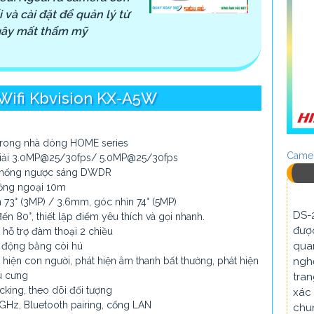
 và cài đặt để quản lý từ
 gây mất thẩm mỹ
ifi Kbvision KX-A5W
 trong nhà dòng HOME series
Camer
 giải 3.0MP@25/30fps/ 5.0MP@25/30fps
 chống ngược sáng DWDR
hồng ngoại 10m
 73° (3MP) / 3.6mm, góc nhìn 74° (5MP)
DS-
đến 80°, thiết lập điểm yêu thích và gọi nhanh.
được
, hỗ trợ đàm thoại 2 chiều
quan
o động bằng còi hú
nghệ
hiện con người, phát hiện âm thanh bất thường, phát hiện
ú cưng
tran
cking, theo dõi đối tượng
xác 
4GHz, Bluetooth pairing, cổng LAN
chun