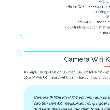
•Hồng
•Hỗ trợ WiFi , IEEE802.11b,
+ 1 cổng
•Hỗ
+ cài đặt WiFi thông
- quá trình cài đặt chỉ mất v
•Tiêu 
Camera Wifi 
KX-A5W Hãng KBvision Độ Phân Giải 5.0 MP Nhìn đẹp
10m IP Wifi 5.0 megapixel Ultra 4k lite tích hợp chứ
Camera IP Wifi KX-A5W với hình ảnh chất
cao lên đến 5.0 megapixel, hồng ngoại 
360 kèm theo loa và mic đàm thoại 2 ch