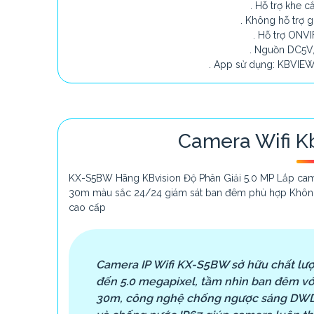
. Hỗ trợ khe 
. Không hỗ trợ g
. Hỗ trợ ONVI
. Nguồn DC5V,
. App sử dụng: KBVIEW
Camera Wifi K
KX-S5BW Hãng KBvision Độ Phân Giải 5.0 MP Lắp cam
30m màu sắc 24/24 giám sát ban đêm phù hợp Không
cao cấp
Camera IP Wifi KX-S5BW sở hữu chất lượ
đến 5.0 megapixel, tầm nhìn ban đêm với
30m, công nghệ chống ngược sáng DWD