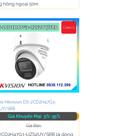
g hồng ngoại 50m
a Hikvision DS-2CD2H47G3-
2UY/SRB
Giá Khuyến Mại: 5%-35%
Giá Bán:
2CD2H47G3-LIZS2UY/SRB là dòng