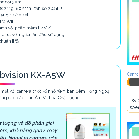
 ngoại 30m
 802.11g, 802.11n , tần số 2.4GHz
 mạng 10/100M
 trợ WiFi
 minh với phần mềm EZVIZ
ài phút với người lần đầu sử dụng
chuẩn IP65
Kbvision KX-A5W
Camer
 mắt với camera thiết kế nhỏ Xem ban đêm Hồng Ngoại
c năng cao cấp Thu Âm Và Loa Chất lượng
DS-
spee
 lượng và độ phân giải
10m, khả năng quay xoay
iều. Ngoài ra camera còn