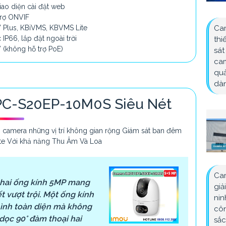
iao diện cài đặt web
trợ ONVIF
 Plus, KBiVMS, KBVMS Lite
Cam
IP66, lắp đặt ngoài trời
thi
 (không hỗ trợ PoE)
sát
cam
quả
dàn
PC-S20EP-10M0S Siêu Nét
camera những vị trí không gian rộng Giám sát ban đêm
lite Với khả năng Thu Âm Và Loa
Cam
hai ống kính 5MP mang
giả
t vượt trội. Một ống kính
nin
hình toàn diện mà không
côn
dọc 90° đàm thoại hai
sắc