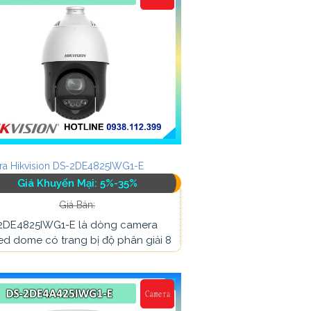
a Hikvision DS-2DE4825IWG1-E
Giá Khuyến Mại: 5%-35%
Giá Bán:
2DE4825IWG1-E là dòng camera
d dome có trang bị độ phân giải 8