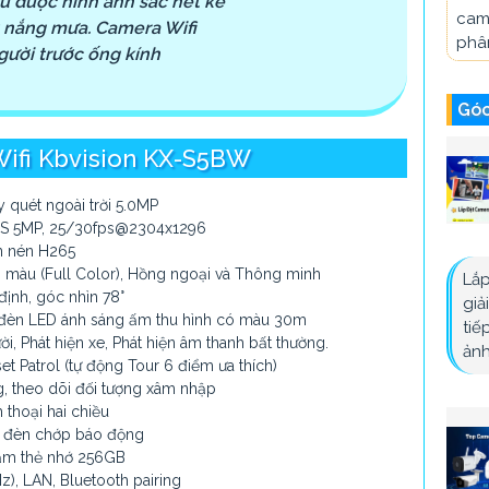
u được hình ảnh sắc nét kể
cam
ết nắng mưa. Camera Wifi
phân
ười trước ống kính
Góc
ifi Kbvision KX-S5BW
 quét ngoài trời 5.0MP
MOS 5MP, 25/30fps@2304x1296
n nén H265
ó màu (Full Color), Hồng ngoại và Thông minh
Lắp
định, góc nhìn 78°
giả
 đèn LED ánh sáng ấm thu hình có màu 30m
tiế
i, Phát hiện xe, Phát hiện âm thanh bất thường.
ảnh
t Patrol (tự động Tour 6 điểm ưa thích)
g, theo dõi đối tượng xâm nhập
 thoại hai chiều
và đèn chớp báo động
cắm thẻ nhớ 256GB
Hz), LAN, Bluetooth pairing