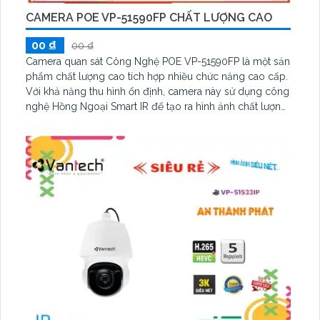
CAMERA POE VP-51590FP CHẤT LƯỢNG CAO
00 ₫
00 ₫
Camera quan sát Công Nghệ POE VP-51590FP là một sản
phẩm chất lượng cao tích hợp nhiều chức năng cao cấp.
Với khả năng thu hình ổn định, camera này sử dụng công
nghệ Hồng Ngoại Smart IR để tạo ra hình ảnh chất lượng
trong điều kiện thiếu sáng. Đặc biệt, công suất cao của
Hồng Ngoại Smart IR cho phép xem ban đêm tới khoảng
cách 15m. Camera này cũng được tích hợp công nghệ
nén video H