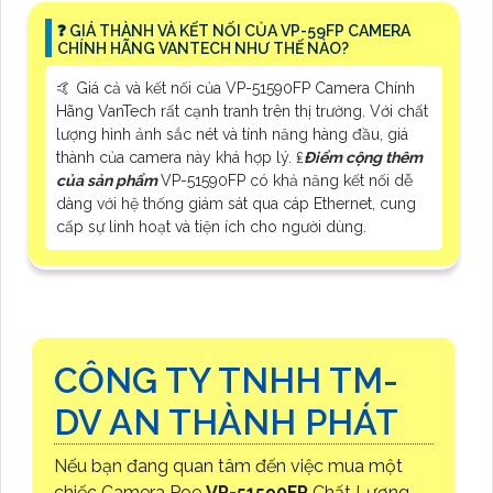
️❓ GIÁ THÀNH VÀ KẾT NỐI CỦA VP-59FP CAMERA
CHÍNH HÃNG VANTECH NHƯ THẾ NÀO?
🤙 Giá cả và kết nối của VP-51590FP Camera Chính
Hãng VanTech rất cạnh tranh trên thị trường. Với chất
lượng hình ảnh sắc nét và tính năng hàng đầu, giá
thành của camera này khá hợp lý. ₤
Điểm cộng thêm
của sản phẩm
VP-51590FP có khả năng kết nối dễ
dàng với hệ thống giám sát qua cáp Ethernet, cung
cấp sự linh hoạt và tiện ích cho người dùng.
CÔNG TY TNHH TM-
DV AN THÀNH PHÁT
Nếu bạn đang quan tâm đến việc mua một
chiếc Camera Poe
VP-51590FP
Chất Lượng