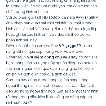
gọn, camera giám sát này không chỉ mang lại sự tiện
lợi trong việc lắp đặt và di chuyển, mà còn cung cấp
chất lượng hình ảnh cao.
Với độ phân giải Full HD 1080p, camera
VP-51590FP
cho phép bạn quan sát mọi chi tiết với chất lượng
hình ảnh sắc nét và rõ ràng. Bạn có thể xem trực tiếp
hoặc ghi lại các hình ảnh và video để theo dõi và
phân tích sau này.
Điểm nổi bật của camera Poe
VP-51590FP
là khả
năng kết nối qua cáp mạng Poe (Power over
Ethernet). ✨
Với điểm cộng chủ yếu này
có nghĩa là
bạn không cần sử dụng dây nguồn riêng, camera có
thể nhận nguồn điện qua cáp mạng, giúp tiết kiệm
chi phí và đơn giản hóa quá trình cài đặt.
Camera này cũng được trang bị tính năng hồng
ngoại thông minh, cho phép quan sát ban đêm với
đèn led hồng ngoại tích hợp. Bạn sẽ có một tầm nhìn
rõ ràng trong điều kiện thiếu sáng và đẳng cấp an
ninh suốt 24/7