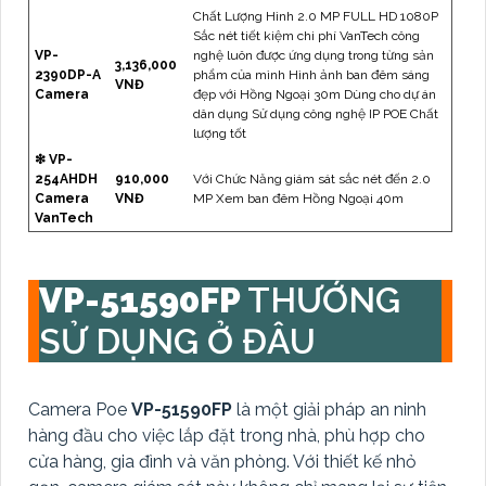
Chất Lượng Hình 2.0 MP FULL HD 1080P
Sắc nét tiết kiệm chi phí VanTech công
VP-
nghệ luôn được ứng dụng trong từng sản
3,136,000
2390DP-A
phẩm của mình Hình ảnh ban đêm sáng
VNĐ
Camera
đẹp với Hồng Ngoại 30m Dùng cho dự án
dân dụng Sử dụng công nghệ IP POE Chất
lượng tốt
❇ VP-
254AHDH
910,000
Với Chức Năng giám sát sắc nét đến 2.0
Camera
VNĐ
MP Xem ban đêm Hồng Ngoại 40m
VanTech
VP-51590FP
THƯỚNG
SỬ DỤNG Ở ĐÂU
Camera Poe
VP-51590FP
là một giải pháp an ninh
hàng đầu cho việc lắp đặt trong nhà, phù hợp cho
cửa hàng, gia đình và văn phòng. Với thiết kế nhỏ