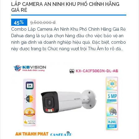
LẮP CAMERA AN NINH KHU PHỐ CHÍNH HÃNG
GIÁ RẺ
45%
9,600,000 ₫
Combo Lắp Camera An Ninh Khu Phố Chính Hãng Giá Rẻ
Dahua đang là sự lựa chọn hàng đầu cho việc bảo vệ an
ninh gia đình và doanh nghiệp hiệu quả. Đặc biệt, combo
này được trang bị Chức năng vượt trội Thu Âm to rõ đảm
bảo không chỉ quan sát mà còn thu âm và phát lại âm
thanh một cách rõ ràng trong mọi tình huống