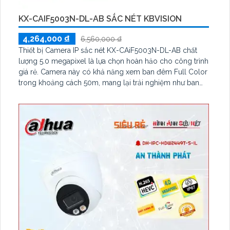
KX-CAIF5003N-DL-AB SẮC NÉT KBVISION
4,264,000 ₫
6,560,000 ₫
Thiết bị Camera IP sắc nét KX-CAiF5003N-DL-AB chất
lượng 5.0 megapixel là lựa chọn hoàn hảo cho công trình
giá rẻ. Camera này có khả năng xem ban đêm Full Color
trong khoảng cách 50m, mang lại trải nghiệm như ban
ngày. Với công nghệ IP, camera không bị giảm chất
lượng, sử dụng hồng ngoại SMD và thân kim loại, giúp
thu âm rõ ràng