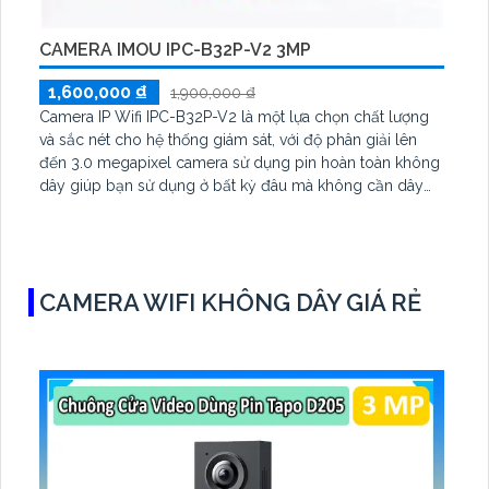
CAMERA IMOU IPC-B32P-V2 3MP
1,600,000 ₫
1,900,000 ₫
Camera IP Wifi IPC-B32P-V2 là một lựa chọn chất lượng
và sắc nét cho hệ thống giám sát, với độ phân giải lên
đến 3.0 megapixel camera sử dụng pin hoàn toàn không
dây giúp bạn sử dụng ở bất kỳ đâu mà không cần dây
nguồn và dây tín hiệu Chuẩn nén H.265
CAMERA WIFI KHÔNG DÂY GIÁ RẺ