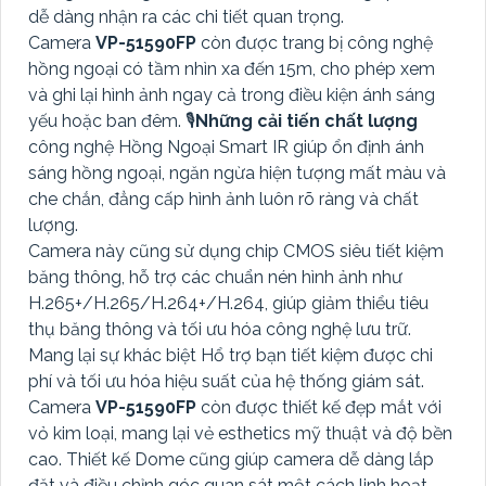
dễ dàng nhận ra các chi tiết quan trọng.
Camera
VP-51590FP
còn được trang bị công nghệ
hồng ngoại có tầm nhìn xa đến 15m, cho phép xem
và ghi lại hình ảnh ngay cả trong điều kiện ánh sáng
yếu hoặc ban đêm. 🎙
Những cải tiến chất lượng
công nghệ Hồng Ngoại Smart IR giúp ổn định ánh
sáng hồng ngoại, ngăn ngừa hiện tượng mất màu và
che chắn, đẳng cấp hình ảnh luôn rõ ràng và chất
lượng.
Camera này cũng sử dụng chip CMOS siêu tiết kiệm
băng thông, hỗ trợ các chuẩn nén hình ảnh như
H.265+/H.265/H.264+/H.264, giúp giảm thiểu tiêu
thụ băng thông và tối ưu hóa công nghệ lưu trữ.
Mang lại sự khác biệt Hổ trợ bạn tiết kiệm được chi
phí và tối ưu hóa hiệu suất của hệ thống giám sát.
Camera
VP-51590FP
còn được thiết kế đẹp mắt với
vỏ kim loại, mang lại vẻ esthetics mỹ thuật và độ bền
cao. Thiết kế Dome cũng giúp camera dễ dàng lắp
đặt và điều chỉnh góc quan sát một cách linh hoạt.