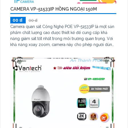
CAMERA VP-51533IP HỒNG NGOẠI 150M
00 ₫
00 ₫
Camera quan sát Công Nghệ POE VP-51533IP là một sản
phẩm chất lượng cao được thiết kế để cung cấp khả
năng giám sát tốt nhất trong môi trường quan trọng. Với
khả năng xoay zoom, camera này cho phép người dùng
xem xa không bị bể hình, giúp quan sát một khu vực rộng
lớn mà không cần di chuyển camera. Hỗ trợ công nghệ
H