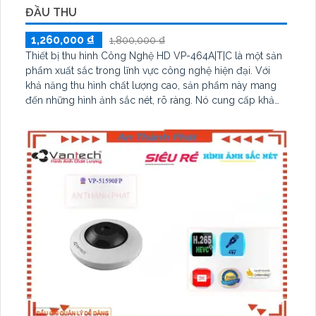
ĐẦU THU
1,260,000 ₫
1,800,000 ₫
Thiết bị thu hình Công Nghệ HD VP-464A|T|C là một sản
phẩm xuất sắc trong lĩnh vực công nghệ hiện đại. Với
khả năng thu hình chất lượng cao, sản phẩm này mang
đến những hình ảnh sắc nét, rõ ràng. Nó cung cấp khả
năng thu hình HD với độ phân giải lên đến 1080p, giúp
bạn ghi lại những khoảnh khắc đáng nhớ