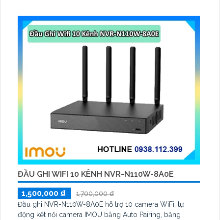
2V 2. 5W, tích hợp AI phát hiện người, thú cưng, phương
tiện, lưu trữ thẻ microSD tối đa 512 GB
ĐẦU GHI WIFI 10 KÊNH NVR-N110W-8A0E
1,500,000 ₫
1,700,000 ₫
Đầu ghi NVR-N110W-8A0E hỗ trợ 10 camera WiFi, tự
động kết nối camera IMOU bằng Auto Pairing, băng