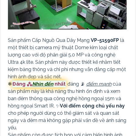
Sản phẩm Cấp Nguồ Qua Dây Mạng
VP-51590FP
là
một thiết bị camera mỹ thuật Dome kim loại chất
lượng cao với độ phân giải 5.0 MP và công nghệ
Ultra 4k lite. Sản phẩm này được thiết kế nhằm tiết
kiệm băng thông và chi phí nhưng vẫn đẳng cấp một
hình ảnh đẹp và sắc nét.
❃
Đáng ⁂
Nhìn đến
nhất
đáng 📡
điểm mạnh
của
sản phẩm này là khả năng thu hình ổn định và xem
ban đêm thông qua công nghệ hồng ngoại 15m và
hồng ngoại Smart IR. ✨
Với điểm cộng chủ yếu này
cho phép người dùng có thể giám sát và quan sát
ngày và đêm mà không gặp phải vấn đề về ánh sáng
yếu.
Sản phẩm còn được tích hợp với cảm biến hình ảnh