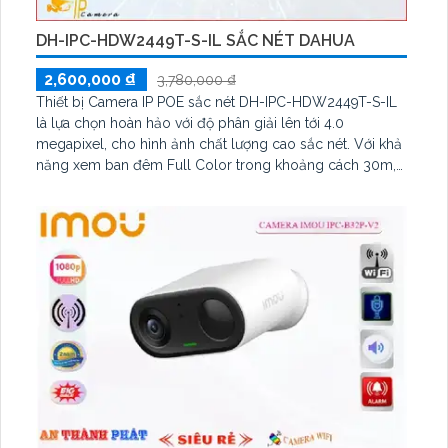
DH-IPC-HDW2449T-S-IL SẮC NÉT DAHUA
2,600,000 ₫
3,780,000 ₫
Thiết bị Camera IP POE sắc nét DH-IPC-HDW2449T-S-IL
là lựa chọn hoàn hảo với độ phân giải lên tới 4.0
megapixel, cho hình ảnh chất lượng cao sắc nét. Với khả
năng xem ban đêm Full Color trong khoảng cách 30m,
camera này mang lại trải nghiệm thú vị như ban ngày.
Được trang bị công nghệ IP POE, không bị giảm chất
lượng giúp giữ hình ảnh rõ nét