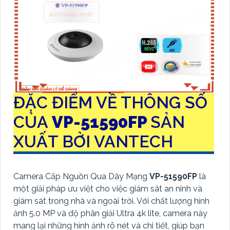
ĐẶC ĐIỂM VỀ THÔNG SỐ
CỦA
VP-51590FP
SẢN
XUẤT BỞI VANTECH
Camera Cấp Nguồn Qua Dây Mạng
VP-51590FP
là
một giải pháp ưu việt cho việc giám sát an ninh và
giám sát trong nhà và ngoài trời. Với chất lượng hình
ảnh 5.0 MP và độ phân giải Ultra 4k lite, camera này
mang lại những hình ảnh rõ nét và chi tiết, giúp bạn