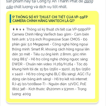
sản phẩm này tại Công ty An Thành Phát để
đẳng
cấp
chất lượng và dịch vụ tốt nhất.
⁉️ THÔNG SỐ KỸ THUẬT CHI TIẾT CỦA VP-59FP
CAMERA CHÍNH HÃNG VANTECH LÀ GÌ?
👩‍👩‍👦‍👦 Thông số kỹ thuật chi tiết của VP-51590FP
Camera Chính Hãng VanTech bao gồm:- Cảm biến
hình ảnh: 1/2.9 inch Progressive Scan CMOS - Độ
phân giải: 5.0 Megapixel - Công nghệ hồng ngoại
thông minh: Smart IR, khoảng cách hồng ngoại lên
đến 30 mét - Tiêu cự ống kính: 2.8mm, góc nhìn
rộng 88.5° - Hỗ trợ công nghệ chống ngược sáng:
DWDR - Chuẩn nén video: H.265/H.264 - Tốc độ
khung hình tối đa: 15 fps (2560 × 1920), 25 fps (2560
x 1440) - Hỗ trợ công nghệ BLC (Bù sáng), AGC (Tự
động cân bằng ánh sáng) - Hỗ trợ kết nối internet:
RJ-45 (10/100Base-T) - Nguồn điện: 12VDC, PoE
(802.3af) - Kích thước: Ø120mm x 93mm - Trọng
lượng: 400g