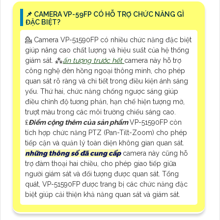
📌 CAMERA VP-59FP CÓ HỖ TRỢ CHỨC NĂNG GÌ
ĐẶC BIỆT?
💁 Camera VP-51590FP có nhiều chức năng đặc biệt
giúp nâng cao chất lượng và hiệu suất của hệ thống
giám sát. ⁂
ấn tượng trước hết
camera này hỗ trợ
công nghệ đèn hồng ngoại thông minh, cho phép
quan sát rõ ràng và chi tiết trong điều kiện ánh sáng
yếu. Thứ hai, chức năng chống ngược sáng giúp
điều chỉnh độ tương phản, hạn chế hiện tượng mờ,
trượt màu trong các môi trường chiếu sáng cao.
₤
Điểm cộng thêm của sản phẩm
VP-51590FP còn
tích hợp chức năng PTZ (Pan-Tilt-Zoom) cho phép
tiếp cận và quản lý toàn diện không gian quan sát.
những thông số đã cung cấp
camera này cũng hỗ
trợ đàm thoại hai chiều, cho phép giao tiếp giữa
người giám sát và đối tượng được quan sát. Tổng
quát, VP-51590FP được trang bị các chức năng đặc
biệt giúp cải thiện khả năng quan sát và giám sát.