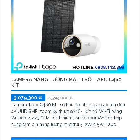
CAMERA NĂNG LƯỢNG MẶT TRỜI TAPO C460
KIT
3,079,300 ₫
4,399,000 ₫
Camera Tapo C460 KIT sở hữu độ phân giải cao lên đến
4K UHD 8MP, zoom kỹ thuật số 16×, kết nối Wi-Fi băng
tần kép 2. 4/5 GHz, pin lithium-ion 10000mAh tích hợp
cùng tấm pin năng lượng mặt trời 5. 2V/2. 5W. Tapo
C460 KIT cũng hỗ trợ quan sát ban đêm màu với cảm
biến Starlight, tầm nhìn lên đến 15 m