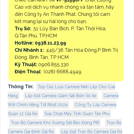
Cao với dịch vụ nhanh chóng và tận tâm, hãy
đến Công ty An Thành Phát. Chúng tôi cam
kết mang lại sự hài lòng cho bạn.
Trụ Sở:
51 Lũy Bán Bích, P. Tân Thới Hòa,
Q.Tân Phú, TP.HCM
Hotline: 0938.11.23.99
Chi Nhánh 1:
445/38 Tân Hòa Đông,P Bình Trị
Đông, Bình Tân, TP HCM
Kỹ Thuật:
0906.855.330
Điện Thoại:
(028) 6688.4949
Thông Tin:
Top Các Loại Camera Nên Lắp Cho Cửa
Hàng
Lắp Đặt Camera Giám Sát Biển Số Xe
Camera
Wifi Chính Hãng Tốt Nhất 2024
Công Ty Lắp Camera
Quận 12 Giá Rẻ
Sửa Chữa Máy Tính Quận Tân Phú
Trọn Bộ Camera Kho Xưởng Sắt Báo Động PIR
Trọn Bộ
Camera Gia Đình Giá Rẻ
Lắp Đặt Trọn Bộ Camera Giá Rẻ