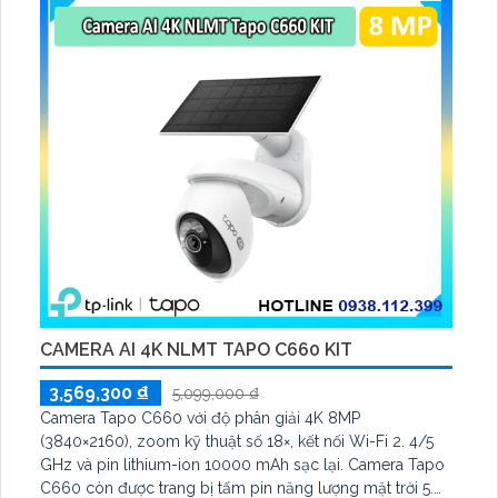
CAMERA AI 4K NLMT TAPO C660 KIT
3,569,300 ₫
5,099,000 ₫
Camera Tapo C660 với độ phân giải 4K 8MP
(3840×2160), zoom kỹ thuật số 18×, kết nối Wi-Fi 2. 4/5
GHz và pin lithium-ion 10000 mAh sạc lại. Camera Tapo
C660 còn được trang bị tấm pin năng lượng mặt trời 5.