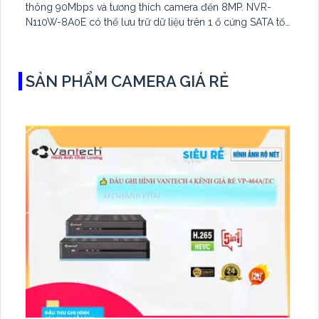
thông 90Mbps và tương thích camera đến 8MP. NVR-
N110W-8A0E có thể lưu trữ dữ liệu trên 1 ổ cứng SATA tối
đa 16TB, 2 cổng USB và dùng phần mềm Imou Life
SẢN PHẨM CAMERA GIÁ RẺ