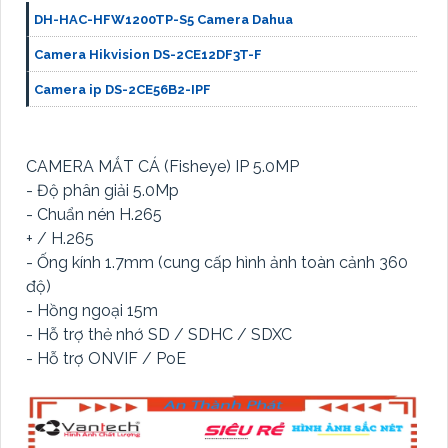
DH-HAC-HFW1200TP-S5 Camera Dahua
Camera Hikvision DS-2CE12DF3T-F
Camera ip DS-2CE56B2-IPF
CAMERA MẮT CÁ (Fisheye) IP 5.0MP
- Độ phân giải 5.0Mp
- Chuẩn nén H.265
+ / H.265
- Ống kính 1.7mm (cung cấp hình ảnh toàn cảnh 360
độ)
- Hồng ngoại 15m
- Hỗ trợ thẻ nhớ SD / SDHC / SDXC
- Hỗ trợ ONVIF / PoE