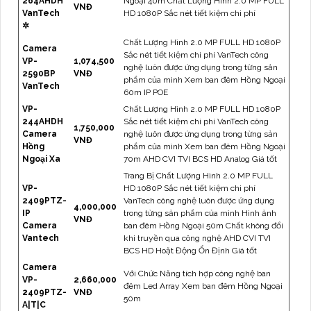
264AHDH
Ngoại 40m Chất Lượng Hình 2.0 MP FULL
VNĐ
VanTech
HD 1080P Sắc nét tiết kiệm chi phí
✲
Chất Lượng Hình 2.0 MP FULL HD 1080P
Camera
Sắc nét tiết kiệm chi phí VanTech công
VP-
1,074,500
nghệ luôn được ứng dụng trong từng sản
2590BP
VNĐ
phẩm của mình Xem ban đêm Hồng Ngoại
VanTech
60m IP POE
VP-
Chất Lượng Hình 2.0 MP FULL HD 1080P
244AHDH
Sắc nét tiết kiệm chi phí VanTech công
1,750,000
Camera
nghệ luôn được ứng dụng trong từng sản
VNĐ
Hồng
phẩm của mình Xem ban đêm Hồng Ngoại
Ngoại Xa
70m AHD CVI TVI BCS HD Analog Giá tốt
Trang Bị Chất Lượng Hình 2.0 MP FULL
VP-
HD 1080P Sắc nét tiết kiệm chi phí
2409PTZ-
VanTech công nghệ luôn được ứng dụng
4,000,000
IP
trong từng sản phẩm của mình Hình ảnh
VNĐ
Camera
ban đêm Hồng Ngoại 50m Chất không đổi
Vantech
khi truyền qua công nghệ AHD CVI TVI
BCS HD Hoặt Động Ổn Định Giá tốt
Camera
Với Chức Năng tích hợp công nghệ ban
VP-
2,660,000
đêm Led Array Xem ban đêm Hồng Ngoại
2409PTZ-
VNĐ
50m
A|T|C