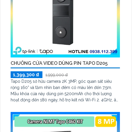
CHUÔNG CỬA VIDEO DÙNG PIN TAPO D205
1,399,300 ₫
1,999,000 ₫
Tapo D205 sở hữu camera 2K 3MP, góc quan sát siêu
rộng 160° và tầm nhìn ban đêm có màu lên đến 7,5m.
Mẫu khóa cửa này dùng pin 5200mAh cho thời lượng
hoạt động đến 180 ngày, hỗ trợ kết nối Wi-Fi 2. 4GHz, âm
thanh hai chiều và lưu trữ qua thẻ microSD tối đa 512GB