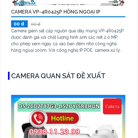
CAMERA VP-4R0425P HỒNG NGOẠI IP
00 ₫
00 ₫
Camera giám sát cấp nguồn qua dây mạng VP-4R0425P
được đánh giá với chất lượng hình ảnh sắc nét 2.0 MP,
cho phép xem ngay cả vào ban đêm nhờ công nghệ
hồng ngoại 100m. Với công nghệ IP POE, camera xử lý
hình sáng đẹp và hồng ngoại SMD, mang đến một trải
nghiệm giám sát tuyệt vời. Camera này phù hợp cho các
cửa hàng với khả năng xoay 360 độ và tích hợp chức
CAMERA QUAN SÁT ĐỀ XUẤT
năng xoay zoom giám sát diện rộng