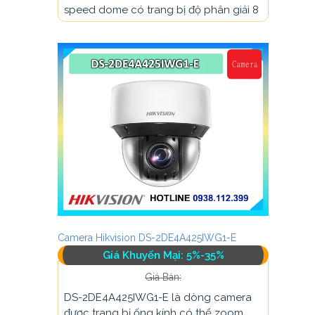
speed dome có trang bị độ phân giải 8
Camera Hikvision DS-2DE4A425IWG1-E
Giá Khuyến Mại: 5%-35%
Giá Bán:
DS-2DE4A425IWG1-E là dòng camera
được trang bị ống kính có thể zoom