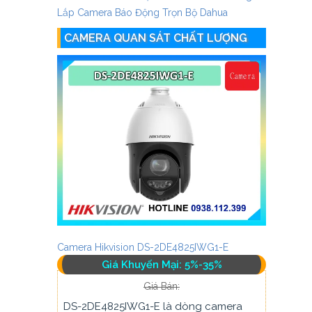
Lắp Camera Báo Động Trọn Bộ Dahua
CAMERA QUAN SÁT CHẤT LƯỢNG
Camera Hikvision DS-2DE4825IWG1-E
Giá Khuyến Mại: 5%-35%
Giá Bán:
DS-2DE4825IWG1-E là dòng camera