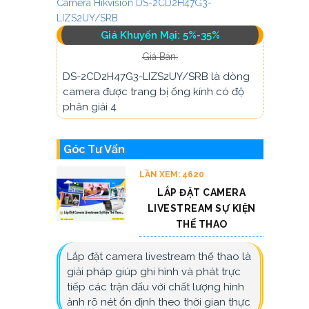
Camera Hikvision DS-2CD2H47G3-
LIZS2UY/SRB
Giá Khuyến Mại: 5%-35%
Giá Bán:
DS-2CD2H47G3-LIZS2UY/SRB là dòng
camera được trang bị ống kính có độ
phân giải 4
Góc Tư Vấn
LẦN XEM: 4620
LẮP ĐẶT CAMERA
LIVESTREAM SỰ KIỆN
THỂ THAO
Lắp đặt camera livestream thể thao là
giải pháp giúp ghi hình và phát trực
tiếp các trận đấu với chất lượng hình
ảnh rõ nét ổn định theo thời gian thực