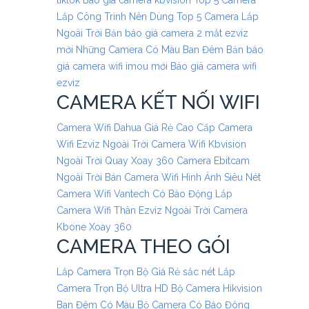
tiktok
Báo giá camera kbvision
Top 5 Camera
Lắp Công Trình Nên Dùng
Top 5 Camera Lắp
Ngoài Trời
Bản báo giá camera 2 mắt ezviz
mới
Những Camera Có Màu Ban Đêm
Bản báo
giá camera wifi imou mới
Báo giá camera wifi
ezviz
CAMERA KẾT NỐI WIFI
Camera Wifi Dahua Giá Rẻ Cao Cấp
Camera
Wifi Ezviz Ngoài Trời
Camera Wifi Kbvision
Ngoài Trời Quay Xoay 360
Camera Ebitcam
Ngoài Trời
Bán Camera Wifi Hình Ảnh Siêu Nét
Camera Wifi Vantech Có Báo Động
Lắp
Camera Wifi Thân Ezviz Ngoài Trời
Camera
Kbone Xoay 360
CAMERA THEO GÓI
Lắp Camera Trọn Bộ Giá Rẻ sắc nét
Lắp
Camera Trọn Bộ Ultra HD
Bộ Camera Hikvision
Ban Đêm Có Màu
Bộ Camera Có Báo Đông